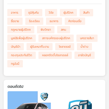
อาหาร
ภูมิคุ้มกัน
วิจัย
ผู้บริโภค
สินค้า
ซื้อขาย
ร้องเรียน
ธนาคาร
คิดก่อนเชื่อ
กฎหมายผู้บริโภค
พิษวิทยา
สคบ.
มูลนิธิเพื่อผู้บริโภค
สภาองค์กรของผู้บริโภค
นครราชสีมา
บัญชีม้า
ผู้รับเหมาทิ้งงาน
โซลาเซลล์
น้ำด่าง
กองทุนประกันชีวิต
หลอกติดตั้งโซลาเซลล์
อายัดบัญชี
ทรูมันนี่
ตอนถัดไป