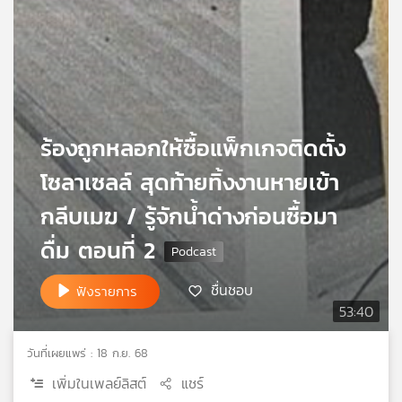
เครือ
ข่าย
วิทยุ
ไทย
พี
บี
เอส
ร้องถูกหลอกให้ซื้อแพ็กเกจติดตั้ง
โซลาเซลล์ สุดท้ายทิ้งงานหายเข้า
แผนที่
กลีบเมฆ / รู้จักน้ำด่างก่อนซื้อมา
วิทยุ
ดื่ม ตอนที่ 2
เครือ
ข่าย
ชื่นชอบ
ฟังรายการ
53:40
วันที่เผยแพร่ : 18 ก.ย. 68
เพิ่มในเพลย์ลิสต์
แชร์