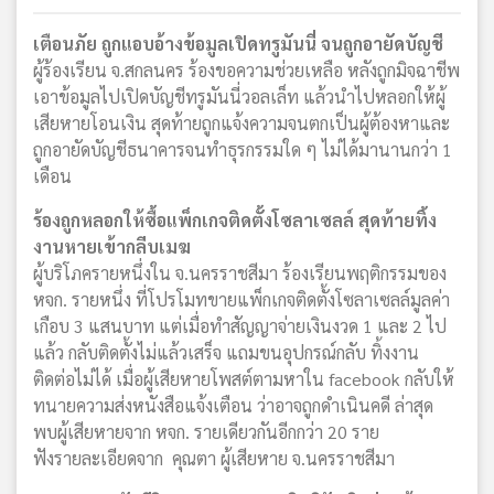
เตือนภัย ถูกแอบอ้างข้อมูลเปิดทรูมันนี่ จนถูกอายัดบัญชี
ผู้ร้องเรียน จ.สกลนคร ร้องขอความช่วยเหลือ หลังถูกมิจฉาชีพ
เอาข้อมูลไปเปิดบัญชีทรูมันนี่วอลเล็ท แล้วนำไปหลอกให้ผู้
เสียหายโอนเงิน สุดท้ายถูกแจ้งความจนตกเป็นผู้ต้องหาและ
ถูกอายัดบัญชีธนาคารจนทำธุรกรรมใด ๆ ไม่ได้มานานกว่า 1
เดือน
ร้องถูกหลอกให้ซื้อแพ็กเกจติดตั้งโซลาเซลล์ สุดท้ายทิ้ง
งานหายเข้ากลีบเมฆ
ผู้บริโภครายหนึ่งใน จ.นครราชสีมา ร้องเรียนพฤติกรรมของ
หจก. รายหนึ่ง ที่โปรโมทขายแพ็กเกจติดตั้งโซลาเซลล์มูลค่า
เกือบ 3 แสนบาท แต่เมื่อทำสัญญาจ่ายเงินงวด 1 และ 2 ไป
แล้ว กลับติดตั้งไม่แล้วเสร็จ แถมขนอุปกรณ์กลับ ทิ้งงาน
ติดต่อไม่ได้ เมื่อผู้เสียหายโพสต์ตามหาใน facebook กลับให้
ทนายความส่งหนังสือแจ้งเตือน ว่าอาจถูกดำเนินคดี ล่าสุด
พบผู้เสียหายจาก หจก. รายเดียวกันอีกกว่า 20 ราย
ฟังรายละเอียดจาก คุณตา ผู้เสียหาย จ.นครราชสีมา