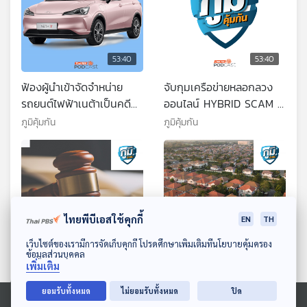
53:40
53:40
ฟ้องผู้นำเข้าจัดจำหน่าย
จับกุมเครือข่ายหลอกลวง
รถยนต์ไฟฟ้าเนต้าเป็นคดี
ออนไลน์ HYBRID SCAM /
แบบกลุ่มหวังเยียวยาผู้
ซุปเนื้อสัตว์มักมีสารก่อ
ภูมิคุ้มกัน
ภูมิคุ้มกัน
บริโภค / ดื่มกาแฟดำหรือ
มะเร็งจริงหรือ
กาแฟนม ดี
ไทยพีบีเอสใช้คุกกี้
EN
TH
ดาวน์โหลด Thai PBS Podcast Application
เว็บไซต์ของเรามีการจัดเก็บคุกกี้ โปรดศึกษาเพิ่มเติมที่นโยบายคุ้มครอง
53:40
53:40
ข้อมูลส่วนบุคคล
เพิ่มเติม
ศาลยกฟ้องคดีสภาผู้บริโภค
ร้องเรียนหมู่บ้านจัดสรรขาย
ขอให้เพิกถอนมติ กสทช.
บ้านไม่เป็นไปตามโฆษณา
ยอมรับทั้งหมด
ไม่ยอมรับทั้งหมด
ปิด