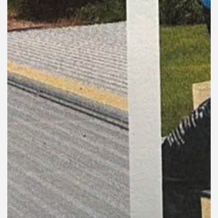
คุณ
เพลง
บทความ
ข่าว
และ
กิจกรรม
เกี่ยว
กับ
เรา