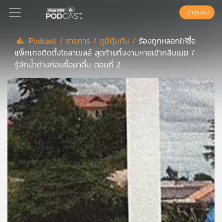
เข้าสู่ระบบ
Podcast /
รายการ /
ภูมิคุ้มกัน /
ร้องถูกหลอกให้ซื้อ
แพ็กเกจติดตั้งโซลาเซลล์ สุดท้ายทิ้งงานหายเข้ากลีบเมฆ /
Podcast
รู้จักน้ำด่างก่อนซื้อมาดื่ม ตอนที่ 2
เพล
ย์
ลิ
สต์
แนะนำ
เพล
ย์
ลิ
สต์
ของ