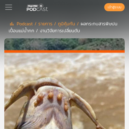
เข้าสู่ระบบ
Podcast /
รายการ /
ภูมิคุ้มกัน /
ผลกระทบสารพิษปน
เปื้อนแม่น้ำกก / งานวิจัยการเปลี่ยนตับ
Podcast
เพล
ย์
ลิ
สต์
แนะนำ
เพล
ย์
ลิ
สต์
ของ