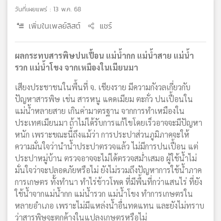
วันที่เผยแพร่ : 13 พ.ค. 68
เพิ่มในเพลย์ลิสต์
แชร์
ผลกระทบสารพิษปนเปื้อน แม่น้ำกก แม่น้ำสาย แม่น้ำ
รวก แม่น้ำโขง จากเหมืองในเมียนมา
เสียงประชาชนในพื้นที่ จ. เชียงราย มีความกังวลเกี่ยวกับ
ปัญหาสารพิษ เช่น สารหนู แคดเมียม ตะกั่ว ปนเปื้อนใน
แม่น้ำหลายสาย เกินค่ามาตรฐาน จากการทำเหมืองใน
ประเทศเมียนมา ถ้าไม่ได้รับการแก้ไขโดยเร็วอาจจะมีปัญหา
หนัก เพราะขณะนี้ถึงแม้ว่า การประปาส่วนภูมิภาคจะให้
ความมั่นใจว่านำน้ำประปาตรวจแล้ว ไม่มีการปนเปื้อน แต่
ประปาหมู่บ้าน ตรวจอาจจะไม่ได้ตรวจสม่ำเสมอ ผู้ใช้น้ำไม่
มั่นใจว่าจะปลอดภัยหรือไม่ ยังไม่รวมถึงปัญหาการใช้น้ำภาค
การเกษตร ทั้งทำนา ทำไร่ข้าวโพด ที่มีพื้นที่กว่าแสนไร่ ที่ยัง
ใช้น้ำจากแม่น้ำกก แม่น้ำรวก แม่น้ำโขง ทำการเกษตรใน
หลายอำเภอ เพราะไม่มีแหล่งน้ำอื่นทดแทน และยังไม่ทราบ
ว่าสารพิษจะตกค้างในแปลงเกษตรหรือไม่