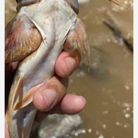
คุณ
เพลง
บทความ
ข่าว
และ
กิจกรรม
เกี่ยว
กับ
เรา