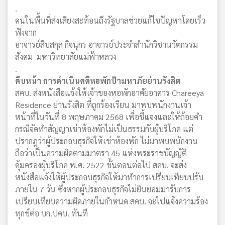
.
คนในพื้นที่ส่งเสียงสะท้อนถึงรัฐบาลช่วยแก้ไขปัญหาโดยเร็ว
ฟังจาก
อาจารย์สืบสกุล กิจนุกร อาจารย์ประจำสำนักวิชานวัตกรรม
สังคม มหาวิทยาลัยแม่ฟ้าหลวง
.
คืบหน้า การดำเนินคดีหอพักป้ามหาภัยย่านรังสิต
สคบ. ส่งหนังสือแจ้งให้เจ้าของหอพักอาศัยอาคาร Chareeya
Residence ย่านรังสิต ที่ถูกร้องเรียน มาพบพนักงานเจ้า
หน้าที่ในวันที่ 8 พฤษภาคม 2568 เพื่อชี้แจงและให้ถ้อยคำ
กรณีจัดทำสัญญาเช่าห้องพักไม่เป็นธรรมกับผู้บริโภค แต่
ปรากฎว่าผู้ประกอบธุรกิจให้เช่าห้องพัก ไม่มาพบพนักงาน
ถือว่าเป็นความผิดตามมาตรา 45 แห่งพระราชบัญญัติ
คุ้มครองผู้บริโภค พ.ศ. 2522 ขั้นตอนต่อไป สคบ. จะส่ง
หนังสือแจ้งให้ผู้ประกอบธุรกิจให้มาทำการเปรียบเทียบปรับ
ภายใน 7 วัน ซึ่งหากผู้ประกอบธุรกิจไม่ยินยอมมารับการ
เปรียบเทียบความผิดภายในกำหนด สคบ. จะไปแจ้งความร้อง
ทุกข์ต่อ บก.ปคบ. ทันที