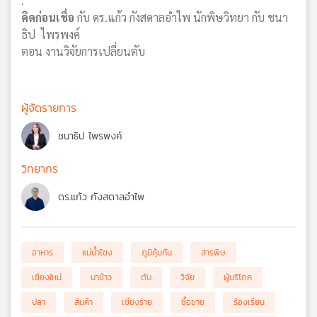
.
คิดก่อนเชื่อ
กับ ดร.แก้ว กังสดาลอำไพ นักพิษวิทยา กับ ชนา
ธิป ไพรพงค์
ตอน งานวิจัยการเปลี่ยนตับ
ผู้จัดรายการ
ชนาธิป ไพรพงค์
วิทยากร
ดร.แก้ว กังสดาลอำไพ
อาหาร
แม่น้ำโขง
ภูมิคุ้มกัน
สารพิษ
เชียงใหม่
นาข้าว
ตับ
วิจัย
ผู้บริโภค
ปลา
สินค้า
เชียงราย
ซื้อขาย
ร้องเรียน