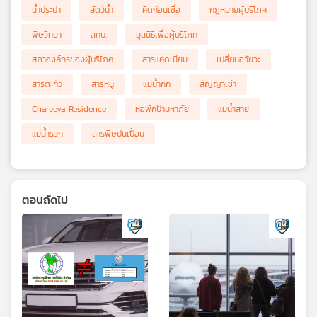
น้ำประปา
สัตว์น้ำ
คิดก่อนเชื่อ
กฎหมายผู้บริโภค
พิษวิทยา
สคบ.
มูลนิธิเพื่อผู้บริโภค
สภาองค์กรของผู้บริโภค
สารแคดเมียม
เปลี่ยนอวัยวะ
สารตะกั่ว
สารหนู
แม่น้ำกก
สัญญาเช่า
Chareeya Residence
หอพักป้ามหาภัย
แม่น้ำสาย
แม่น้ำรวก
สารพิษปนเปื้อน
ตอนถัดไป