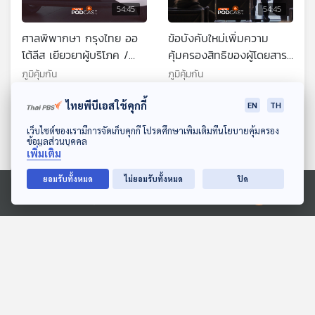
54:45
54:45
ศาลพิพากษา กรุงไทย ออ
ข้อบังคับใหม่เพิ่มความ
โต้ลีส เยียวยาผู้บริโภค /
คุ้มครองสิทธิของผู้โดยสาร
ระวัง! มิจฉาชีพแอบอ้างเป็น
เที่ยวบินระหว่างประเทศหาก
ภูมิคุ้มกัน
ภูมิคุ้มกัน
จนท.ธนาคาร โทรหลอกให้
เที่ยวบินล่าช้าหรือยกเลิก /
โอนเงิน / ไม่ควรดื่มกาแฟ
ลูกชิ้น
ไทยพีบีเอสใช้คุกกี้
EN
TH
เพราะมีสารก่อมะเร็ง จริง
ดาวน์โหลด Thai PBS Podcast Application
เว็บไซต์ของเรามีการจัดเก็บคุกกี้ โปรดศึกษาเพิ่มเติมที่นโยบายคุ้มครอง
หรือ
ข้อมูลส่วนบุคคล
เพิ่มเติม
ยอมรับทั้งหมด
ไม่ยอมรับทั้งหมด
ปิด
54:45
54:45
Ⓒ 2020 องค์การกระจายเสียงและแพร่ภาพสาธารณะแห่งประเทศไทย
ร้องซื้อรถไฟฟ้า 8 เดือนไม่
งานวิ่งทิพย์ จ่ายค่าสมัครไป
ได้ป้ายทะเบียนขาว / ร้องซื้อ
แล้ว ถึงวันวิ่งจริง ผู้จัดงาน
สินค้า เข้าร่วม Fan
หาย เสียหายเกือบ 2,000
ภูมิคุ้มกัน
ภูมิคุ้มกัน
Meeting ศิลปิน ไม่เป็นไป
คน / กะหล่ำปลีต้านมะเร็ง
ตามโฆษณา / ต้มน้ำกำจัด
จริงเหรอ