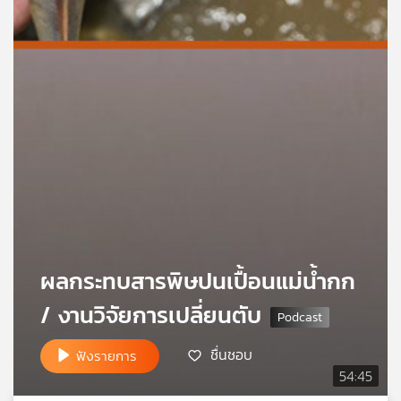
เครือ
ข่าย
วิทยุ
ไทย
พี
บี
เอส
แผนที่
วิทยุ
เครือ
ข่าย
ผลกระทบสารพิษปนเปื้อนแม่น้ำกก
/ งานวิจัยการเปลี่ยนตับ
ชื่นชอบ
ฟังรายการ
54:45