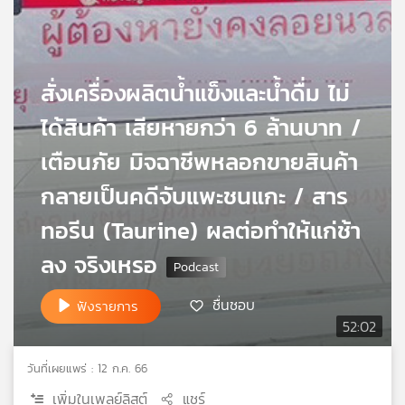
เครือ
ข่าย
วิทยุ
ไทย
สั่งเครื่องผลิตน้ำแข็งและน้ำดื่ม ไม่
พี
บี
ได้สินค้า เสียหายกว่า 6 ล้านบาท /
เอส
เตือนภัย มิจฉาชีพหลอกขายสินค้า
กลายเป็นคดีจับแพะชนแกะ / สาร
แผนที่
ทอรีน (Taurine) ผลต่อทำให้แก่ช้า
วิทยุ
เครือ
ลง จริงเหรอ
ข่าย
ชื่นชอบ
ฟังรายการ
52:02
วันที่เผยแพร่ : 12 ก.ค. 66
เพิ่มในเพลย์ลิสต์
แชร์