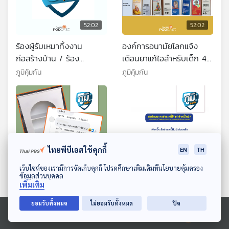
52:02
52:02
ร้องผู้รับเหมาทิ้งงาน
องค์การอนามัยโลกแจ้ง
ก่อสร้างบ้าน / ร้อง
เตือนยาแก้ไอสำหรับเด็ก 4
โครงการคอนโดมิเนียมผิด
ยี่ห้อที่ไม่ได้มาตรฐาน พบ
ภูมิคุ้มกัน
ภูมิคุ้มกัน
สัญญาสร้างไม่เสร็จและไม่
การปนเปื้อนของ ไดเอทิลีน
คืนเงิน / งานวิจัยน้ำ
ไกลคอล และเอทิลีนไกลคอล
มะพร้าว ถ้าดื่มมากเกินไป
ที่เป็นอันตรายถึงแก่ชีวิตได้
อาจเสี่ยงตายได้ จริงหรือ
/ งานวิจัยนมดัดแปลงสูตร
ถั่วเหลืองกับอาการปวดท้อง
ประจำเดือน
ไทยพีบีเอสใช้คุกกี้
EN
TH
ดาวน์โหลด Thai PBS Podcast Application
52:02
52:02
เว็บไซต์ของเรามีการจัดเก็บคุกกี้ โปรดศึกษาเพิ่มเติมที่นโยบายคุ้มครอง
ข้อมูลส่วนบุคคล
เพิ่มเติม
ร้องเรียน เพจดวงจิตร....
แผนฟื้นฟูและจ่ายหนี้ สิน
หลอกขายเฟอร์นิเจอร์ / รั้ว
มั่นคงประกันภัย / คืบหน้า
ยอมรับทั้งหมด
ไม่ยอมรับทั้งหมด
ปิด
บ้านพังนานเกือบ 3 ปี ไร้
เยียวยาปัญหาบัตรคอนเสิร์ต
ภูมิคุ้มกัน
ภูมิคุ้มกัน
Ⓒ 2020 องค์การกระจายเสียงและแพร่ภาพสาธารณะแห่งประเทศไทย
การซ่อมแซม / งานวิจัย
NCT DREAM / ไข่ข้าว หรือ