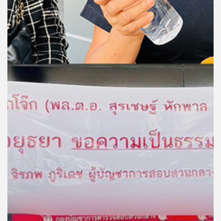
คุณ
เพลง
บทความ
ข่าว
และ
กิจกรรม
เกี่ยว
กับ
เรา