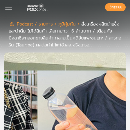
เข้าสู่ระบบ
Podcast /
รายการ /
ภูมิคุ้มกัน /
สั่งเครื่องผลิตน้ำแข็ง
และน้ำดื่ม ไม่ได้สินค้า เสียหายกว่า 6 ล้านบาท / เตือนภัย
Podcast
มิจฉาชีพหลอกขายสินค้า กลายเป็นคดีจับแพะชนแกะ / สารทอ
รีน (Taurine) ผลต่อทำให้แก่ช้าลง จริงเหรอ
เพล
ย์
ลิ
สต์
แนะนำ
เพล
ย์
ลิ
สต์
ของ