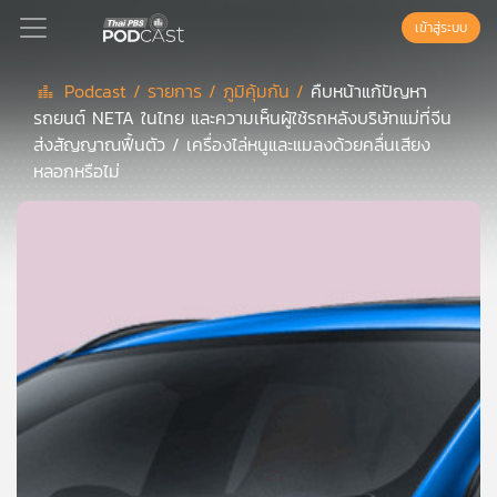
เข้าสู่ระบบ
Podcast /
รายการ /
ภูมิคุ้มกัน /
คืบหน้าแก้ปัญหา
รถยนต์ NETA ในไทย และความเห็นผู้ใช้รถหลังบริษัทแม่ที่จีน
Podcast
ส่งสัญญาณฟื้นตัว / เครื่องไล่หนูและแมลงด้วยคลื่นเสียง
หลอกหรือไม่
เพล
ย์
ลิ
สต์
แนะนำ
เพล
ย์
ลิ
สต์
ของ