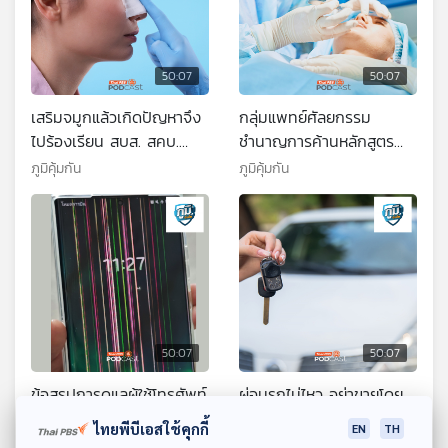
50:07
50:07
เสริมจมูกแล้วเกิดปัญหาจึง
กลุ่มแพทย์ศัลยกรรม
ไปร้องเรียน สบส. สคบ.
ชำนาญการค้านหลักสูตร
กลับถูกคลินิกฟ้องหมิ่น
เสริมจมูกระยะสั้น 3 เดือน
ภูมิคุ้มกัน
ภูมิคุ้มกัน
ประมาท / ไม่ใส่รองเท้าบน
เสี่ยงไม่ปลอดภัยต่อผู้บริโภค
พื้นปูกระเบื้องหรือหินอ่อน
/ อาหารบางชนิดลดกลิ่น
จะทำให้ภูมิคุ้มกันลดลงจริง
เหงื่อได้จริงหรือ
เหรอ
50:07
50:07
ข้อสรุปการดูแลผู้ใช้โทรศัพท์
ผ่อนรถไม่ไหว อย่าขายโดย
มือถือซัมซุง11 รุ่นที่มีปัญหา
ไม่เปลี่ยนสัญญาเด็ดขาด
ไทยพีบีเอสใช้คุกกี้
EN
TH
หน้าจอเป็นเส้นแนวตั้ง / ผัก
อาจถูกเชิดรถหายต้องมา
ภูมิคุ้มกัน
ภูมิคุ้มกัน