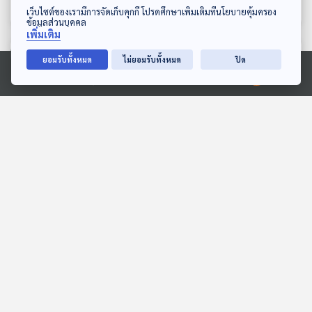
ดาวน์โหลด Thai PBS Podcast Application
กาดหอม มีแคลเซียมเทียบ
ผ่อนลม / ความเชื่อเรื่องนอ
เว็บไซต์ของเรามีการจัดเก็บคุกกี้ โปรดศึกษาเพิ่มเติมที่นโยบายคุ้มครอง
ข้อมูลส่วนบุคคล
เท่ากุ้งแห้งกับนม จริงหรือ
แรดใช้ทำยา แท้จริงแล้วนอ
เพิ่มเติม
แรดมีสารประกอบอะไร
ตอนที่เกี่ยวข้อง
ยอมรับทั้งหมด
ไม่ยอมรับทั้งหมด
ปิด
Ⓒ 2020 องค์การกระจายเสียงและแพร่ภาพสาธารณะแห่งประเทศไทย
50:07
50:07
คืบหน้า ตรวจคลังน้ำมัน
เร่งช่วยคดีรับกดบัตร
จ.อ่างทอง ผลสอบเป็นการ
คอนเสิร์ต / ทลายแหล่ง
กักตุนน้ำมันหรือไม่ / น้ำมัน
ผลิตน้ำส้มพร้อมดื่ม ยึด
ภูมิคุ้มกัน
ภูมิคุ้มกัน
ปลา
เกล็ดส้มลักลอบนำเข้าไร้ อย.
/ กินเผ็ดตอนเด็กอาจตัว
เล็ก จริงหรือ