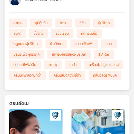
อาหาร
ภูมิคุ้มกัน
โดรน
วิจัย
ผู้บริโภค
สินค้า
ซื้อขาย
ร้องเรียน
คิดก่อนเชื่อ
กฎหมายผู้บริโภค
พิษวิทยา
รถยนต์ไฟฟ้า
สคบ.
มูลนิธิเพื่อผู้บริโภค
สภาองค์กรของผู้บริโภค
EV Car
รถยนต์ไฟฟ้าจีน
NETA
เนต้า
เครื่องไล่หนูและแมลง
คลื่นไฟฟ้าความถี่ต่ำ
คลื่นเสียงความถี่ต่ำ
คลื่นอัลตราโซนิค
ตอนถัดไป