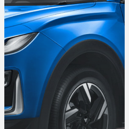
คุณ
เพลง
บทความ
ข่าว
และ
กิจกรรม
เกี่ยว
กับ
เรา