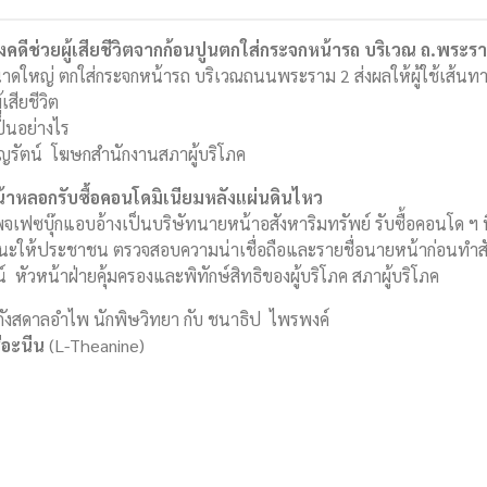
งคดีช่วยผู้เสียชีวิตจากก้อนปูนตกใส่กระจกหน้ารถ บริเวณ ถ.พระร
ใหญ่ ตกใส่กระจกหน้ารถ บริเวณถนนพระราม 2 ส่งผลให้ผู้ใช้เส้นทางเสียชี
เสียชีวิต
ป็นอย่างไร
ุญรัตน์ โฆษกสำนักงานสภาผู้บริโภค
น้าหลอกรับซื้อคอนโดมิเนียมหลังแผ่นดินไหว
พจเฟซบุ๊กแอบอ้างเป็นบริษัทนายหน้าอสังหาริมทรัพย์ รับซื้อคอนโด ฯ 
 แนะให้ประชาชน ตรวจสอบความน่าเชื่อถือและรายชื่อนายหน้าก่อนทำ
 หัวหน้าฝ่ายคุ้มครองและพิทักษ์สิทธิของผู้บริโภค สภาผู้บริโภค
 กังสดาลอำไพ นักพิษวิทยา กับ ชนาธิป ไพรพงค์
ีอะนีน
(L-Theanine)