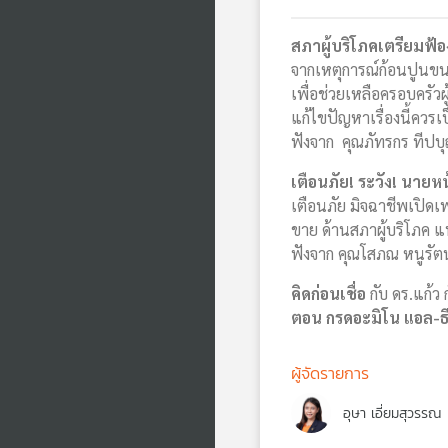
สภาผู้บริโภคเตรียมฟ้อ
จากเหตุการณ์ก้อนปูนขนาด
เพื่อช่วยเหลือครอบครัวผู้
แก้ไขปัญหาเรื่องนี้ควรเ
ฟังจาก คุณภัทรกร ทีปบ
เตือนภัย! ระวัง! นายห
เตือนภัย มิจฉาชีพเปิดเ
ขาย ด้านสภาผู้บริโภค
ฟังจาก คุณโสภณ หนูรัตน์
คิดก่อนเชื่อ
กับ ดร.แก้ว
ตอน กรดอะมิโน แอล-ธ
ผู้จัดรายการ
อุษา เอี่ยมสุวรรณ