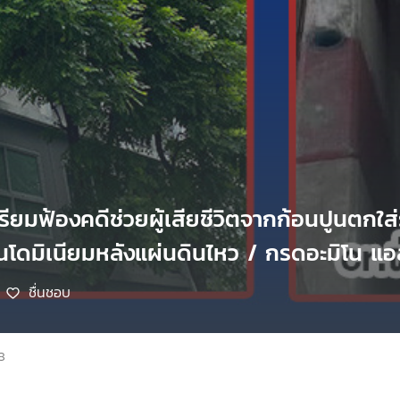
รียมฟ้องคดีช่วยผู้เสียชีวิตจากก้อนปูนตกใ
นโดมิเนียมหลังแผ่นดินไหว / กรดอะมิโน แอ
ชื่นชอบ
8