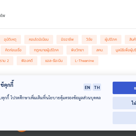
ำไพ
อุบัติเหตุ
คอนโดมิเนียม
มิจฉาชีพ
วิจัย
ผู้บริโภค
สินค้
คิดก่อนเชื่อ
กฎหมายผู้บริโภค
พิษวิทยา
สคบ.
มูลนิธิเพื่อผู้บ
ะราม 2
ฟ้องคดี
แอล-ธีอะนีน
L-Theanine
้คุกกี้
EN
TH
ย
บคุกกี้ โปรดศึกษาเพิ่มเติมที่นโยบายคุ้มครองข้อมูลส่วนบุคคล
ไม
00:00:00
00:00:00
50:39
50:39
5