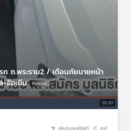
ส่รถ ถ.พระราม2 / เตือนภัยนายหน้า
ล-ธีอะนีน
50:39
เพิ่มในเพลย์ลิสต์
แชร์