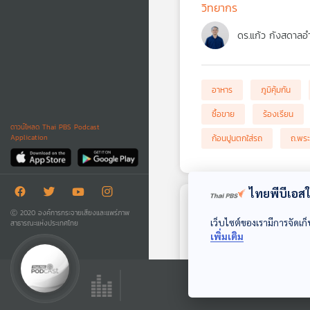
วิทยากร
ดร.แก้ว กังสดาลอ
อาหาร
ภูมิคุ้มกัน
ซื้อขาย
ร้องเรียน
ดาวน์โหลด Thai PBS Podcast
ก้อนปูนตกใส่รถ
ถ.พร
Application
ไทยพีบีเอสใช
ตอนถัดไป
Ⓒ 2020 องค์การกระจายเสียงและแพร่ภาพ
เว็บไซต์ของเรามีการจัดเก็
สาธารณะแห่งประเทศไทย
เพิ่มเติม
50:39