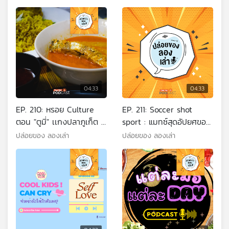
04:33
04:33
EP. 210: หรอย Culture
EP. 211: Soccer shot
ตอน "ตูมี่" เเกงปลาภูเก็ต |
sport : แมทซ์สุดอัปยศของ
มหาวิทยาลัยราชภัฏภูเก็ต
ทัพแซมบ้า | มหาวิทยาลัย
ปล่อยของ ลองเล่า
ปล่อยของ ลองเล่า
ทักษิณ