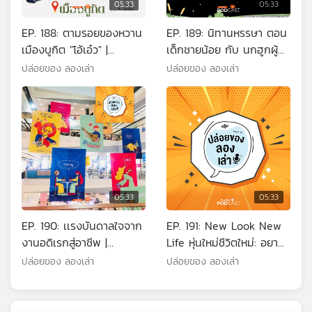
05:33
05:33
EP. 188: ตามรอยของหวาน
EP. 189: นิทานหรรษา ตอน
เมืองบูกิต "โอ้เอ๋ว" |
เด็กชายน้อย กับ นกฮูกผู้
มหาวิทยาลัยราชภัฏภูเก็ต
ฉลาด | มหาวิทยาลัยราชภัฏ
ปล่อยของ ลองเล่า
ปล่อยของ ลองเล่า
สงขลา
05:33
05:33
EP. 190: เเรงบันดาลใจจาก
EP. 191: New Look New
งานอดิเรกสู่อาชีพ |
Life หุ่นใหม่ชีวิตใหม่: อยาก
มหาวิทยาลัยสงขลานครินทร์
ผอมก็แค่งด 3 อย่าง |
ปล่อยของ ลองเล่า
ปล่อยของ ลองเล่า
(วิทยาเขตปัตตานี)
มหาวิทยาลัยทักษิณ