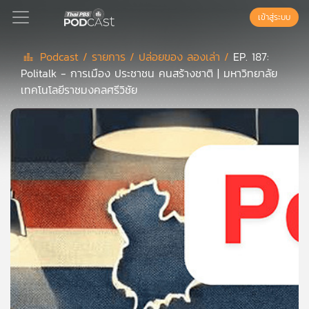
เข้าสู่ระบบ
Podcast /
รายการ /
ปล่อยของ ลองเล่า /
EP. 187:
Politalk - การเมือง ประชาชน คนสร้างชาติ | มหาวิทยาลัย
Podcast
เทคโนโลยีราชมงคลศรีวิชัย
เพล
ย์
ลิ
สต์
แนะนำ
เพล
ย์
ลิ
สต์
ของ