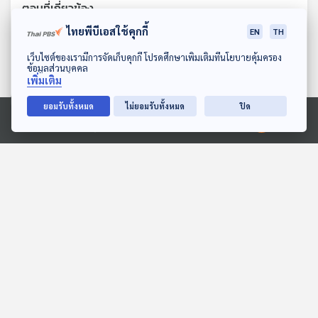
ตอนที่เกี่ยวข้อง
ไทยพีบีเอสใช้คุกกี้
EN
TH
ดาวน์โหลด Thai PBS Podcast Application
เว็บไซต์ของเรามีการจัดเก็บคุกกี้ โปรดศึกษาเพิ่มเติมที่นโยบายคุ้มครอง
ข้อมูลส่วนบุคคล
เพิ่มเติม
ยอมรับทั้งหมด
ไม่ยอมรับทั้งหมด
ปิด
Ⓒ 2020 องค์การกระจายเสียงและแพร่ภาพสาธารณะแห่งประเทศไทย
05:33
05:33
EP. 230: ชั้นบนห้องสุดท้าย
EP. 120: มงคลกิตติ์ คิด
| มหาวิทยาลัยราชภัฏ
อะไรอยู่ ? - เต้ มงคลกิตติ์
พระนคร
สุขสินธารานนท์
ปล่อยของ ลองเล่า
Made My Day วันนี้ดีที่สุด