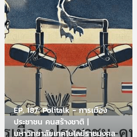
คุณ
เพลง
บทความ
ข่าว
และ
กิจกรรม
เกี่ยว
EP. 187: Politalk - การเมือง
กับ
ประชาชน คนสร้างชาติ |
เรา
มหาวิทยาลัยเทคโนโลยีราชมงคล