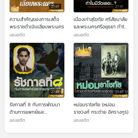
27:47
27:47
ความสำคัญของการเสด็จ
เมืองเก่าสุโขทัย ศรีสัชนาลัย
พระราชดำเนินเลียบพระนคร
และพระนครศรีอยุธยา ทำไม
มีวัดเยอะ
มองอดีต
มองอดีต
27:47
27:47
รัชกาลที่ 8 กับการพัฒนา
หม่อมราโชทัย (หม่อม
ด้านการแพทย์และ
ราชวงศ์ กระต่าย อิศรางกูร)
การเกษตร
มองอดีต
มองอดีต