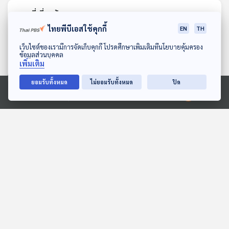
ตอนที่เกี่ยวข้อง
ไทยพีบีเอสใช้คุกกี้
EN
TH
ดาวน์โหลด Thai PBS Podcast Application
เว็บไซต์ของเรามีการจัดเก็บคุกกี้ โปรดศึกษาเพิ่มเติมที่นโยบายคุ้มครอง
ข้อมูลส่วนบุคคล
เพิ่มเติม
ยอมรับทั้งหมด
ไม่ยอมรับทั้งหมด
ปิด
Ⓒ 2020 องค์การกระจายเสียงและแพร่ภาพสาธารณะแห่งประเทศไทย
27:47
27:47
EP. 1206: กลั้นฉี่ กินน้ำน้อย
EP. 83: ผู้ขับเคลื่อน
มีเพศสัมพันธ์บ่อย ระวัง !!
วัฒนธรรมเสียงอีสาน ‘ครู
กระเพาะปัสสาวะอักเสบ ภัย
สลา คุณวุฒิ’
โรงหมอ
นักผจญเพลง Podcast
เงียบของสาว ๆ