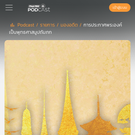
เข้าสู่ระบบ
Podcast /
รายการ /
มองอดีต /
การประกาศพระองค์
เป็นพุทธศาสนูปถัมภก
Podcast
เพล
ย์
ลิ
สต์
แนะนำ
เพล
ย์
ลิ
สต์
ของ