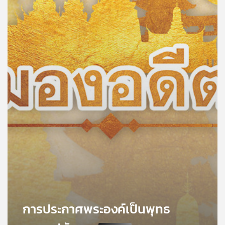
คุณ
เพลง
บทความ
ข่าว
และ
กิจกรรม
เกี่ยว
กับ
เรา
การประกาศพระองค์เป็นพุทธ