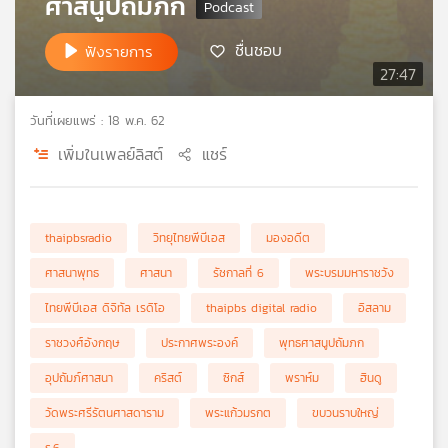
ศาสนูปถัมภก
เครือ
ข่าย
ชื่นชอบ
ฟังรายการ
วิทยุ
27:47
ไทย
พี
วันที่เผยแพร่ : 18 พ.ค. 62
บี
เพิ่มในเพลย์ลิสต์
แชร์
เอส
แผนที่
thaipbsradio
วิทยุไทยพีบีเอส
มองอดีต
วิทยุ
เครือ
ศาสนาพุทธ
ศาสนา
รัชกาลที่ 6
พระบรมมหาราชวัง
ข่าย
ไทยพีบีเอส ดิจิทัล เรดิโอ
thaipbs digital radio
อิสลาม
ราชวงศ์อังกฤษ
ประกาศพระองค์
พุทธศาสนูปถัมภก
อุปถัมภ์ศาสนา
คริสต์
ซิกส์
พราห์ม
ฮินดู
วัดพระศรีรัตนศาสดาราม
พระแก้วมรกต
ขบวนราบใหญ่
ร.6