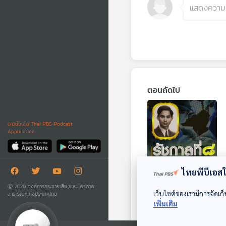
ตอนถัดไป
ดาวน์โหลด Thai PBS Podcast
Application
28:42
ไทยพีบีเอสใช
รัชกาลที่ 8 กับการ
Ⓒ 2020 องค์การกระจายเสียงและแพร่ภาพ
พัฒนาด้านการแพทย์
เว็บไซต์ของเรามีการจัดเก็
สาธารณะแห่งประเทศไทย
และการเกษตร
เพิ่มเติม
มองอดีต