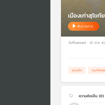
เมืองเก่าสุโขท
ฟังรายการ
วันที่เผยแพร่ : 01 มิ.ย. 6
มองอดีต
กรุงศรีอยุธ
ความคิดเห็น (
0
)