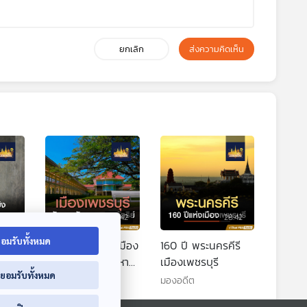
ยกเลิก
ส่งความคิดเห็น
8:42
28:42
28:42
อมรับทั้งหมด
สตรี
ความสำคัญของเมือง
160 ปี พระนครคีรี
น
เพชรบุรีต่อพระมหา
เมืองเพชรบุรี
่ยอมรับทั้งหมด
ษิต
กษัตริย์
มองอดีต
มองอดีต