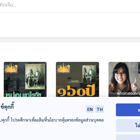
28:42
28:42
2
้คุกกี้
EN
TH
ย
หม่อมราโชทัย (หม่อม
160 ปี นิราศ
มองอดีตสถานะ
ราชวงศ์ กระต่าย
ลอนดอน
ในสังคมไทยผ่า
บคุกกี้ โปรดศึกษาเพิ่มเติมที่นโยบายคุ้มครองข้อมูลส่วนบุคคล
ไม
อิศรางกูร)
วรรณกรรมสุภา
มองอดีต
มองอดีต
มองอดีต
สอนหญิง