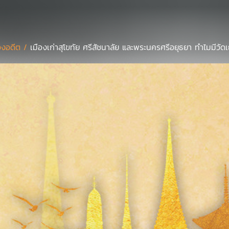
งอดีต /
เมืองเก่าสุโขทัย ศรีสัชนาลัย และพระนครศรีอยุธยา ทำไมมีวัด