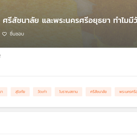
ัย ศรีสัชนาลัย และพระนครศรีอยุธยา ทำไมมีว
ชื่นชอบ
2
ยา
สุโขทัย
วัดเก่า
โบราณสถาน
ศรีสัชนาลัย
พระนครศรีอ