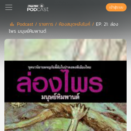
เข้าสู่ระบบ
Podcast /
รายการ /
ห้องสมุดหลังไมค์ /
EP. 21: ล่อง
ไพร มนุษย์หิมพานต์
Podcast
เพล
ย์
ลิ
สต์
แนะนำ
เพล
ย์
ลิ
สต์
ของ