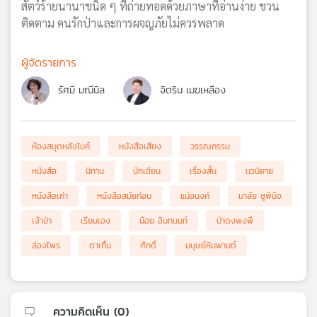
สัตว์ร้ายนานาชนิด ๆ ที่ถ่ายทอดด้วยภาษาที่อ่านง่าย ชวน
ติดตาม คนรักป่าและการผจญภัยไม่ควรพลาด
ผู้จัดรายการ
รัศมี มณีนิล
จิตริน เมฆเหลือง
ห้องสมุดหลังไมค์
หนังสือเสียง
วรรณกรรม
หนังสือ
นิทาน
นักเขียน
เรื่องสั้น
นวนิยาย
หนังสือเก่า
หนังสือสมัยก่อน
แม่อนงค์
มาลัย ชูพินิจ
เจ้าป่า
เรียมเอง
น้อย อินทนนท์
ป่าดงพงพี
ล่องไพร
ตาเกิ้น
ศักดิ์
มนุษย์หิมพานต์
ความคิดเห็น (
0
)