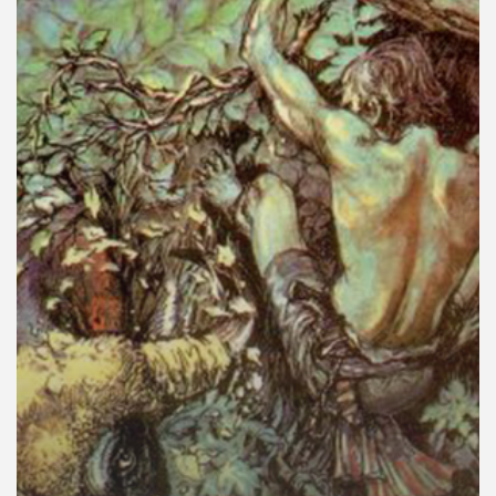
คุณ
เพลง
บทความ
ข่าว
และ
กิจกรรม
เกี่ยว
กับ
เรา