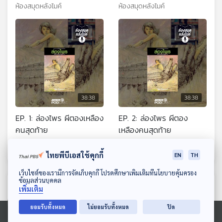
ห้องสมุดหลังไมค์
ห้องสมุดหลังไมค์
38:38
38:38
EP. 1: ล่องไพร ผีตองเหลือง
EP. 2: ล่องไพร ผีตอง
คนสุดท้าย
เหลืองคนสุดท้าย
ห้องสมุดหลังไมค์
ห้องสมุดหลังไมค์
ไทยพีบีเอสใช้คุกกี้
EN
TH
ดาวน์โหลด Thai PBS Podcast Application
เว็บไซต์ของเรามีการจัดเก็บคุกกี้ โปรดศึกษาเพิ่มเติมที่นโยบายคุ้มครอง
ข้อมูลส่วนบุคคล
ตอนที่เกี่ยวข้อง
เพิ่มเติม
ยอมรับทั้งหมด
ไม่ยอมรับทั้งหมด
ปิด