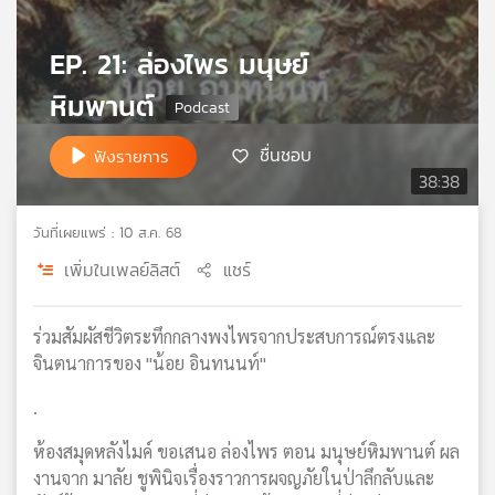
เครือ
ข่าย
EP. 21: ล่องไพร มนุษย์
วิทยุ
หิมพานต์
ไทย
พี
บี
ชื่นชอบ
ฟังรายการ
เอส
38:38
วันที่เผยแพร่ : 10 ส.ค. 68
แผนที่
เพิ่มในเพลย์ลิสต์
แชร์
วิทยุ
เครือ
ข่าย
ร่วมสัมผัสชีวิตระทึกกลางพงไพรจากประสบการณ์ตรงและ
จินตนาการของ "น้อย อินทนนท์"
.
ห้องสมุดหลังไมค์ ขอเสนอ ล่องไพร ตอน มนุษย์หิมพานต์ ผล
งานจาก มาลัย ชูพินิจเรื่องราวการผจญภัยในป่าลึกลับและ