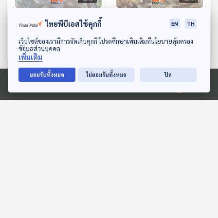
EP. 1: ล่องไพร เจ้าป่า
EP. 17: ล่องไพร มนุษย์
ไทยพีบีเอสใช้คุกกี้
EN
TH
หิมพานต์
ห้องสมุดหลังไมค์
ดาวน์โหลด Thai PBS Podcast Application
เว็บไซต์ของเรามีการจัดเก็บคุกกี้ โปรดศึกษาเพิ่มเติมที่นโยบายคุ้มครอง
ห้องสมุดหลังไมค์
ข้อมูลส่วนบุคคล
เพิ่มเติม
ยอมรับทั้งหมด
ไม่ยอมรับทั้งหมด
ปิด
ตอนที่เกี่ยวข้อง
Ⓒ 2020 องค์การกระจายเสียงและแพร่ภาพสาธารณะแห่งประเทศไทย
42:19
42:19
EP. 11: ล่องไพร ผีตอง
ธารน้ำของชุมชน
เหลืองคนสุดท้าย
สื่อเสียงนิทาน : นิทานเด็กเล็ก
ห้องสมุดหลังไมค์