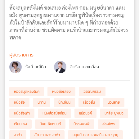
ห้องสมุดหลังไมค์ ขอเสนอ ล่องไพร ตอน มนุษย์นาคา แดน
สมิง หุบผามฤตยู ผลงานจาก มาลัย ชูพินิจเรื่องราวการผจญ
ภัยในป่าลึกลับและสัตว์ร้ายนานาชนิด ๆ ที่ถ่ายทอดด้วย
ภาษาที่อ่านง่าย ชวนติดตาม คนรักป่าและการผจญภัยไม่ควร
พลาด
ผู้จัดรายการ
รัศมี มณีนิล
จิตริน เมฆเหลือง
ห้องสมุดหลังไมค์
หนังสือเสียง
วรรณกรรม
หนังสือ
นิทาน
นักเขียน
เรื่องสั้น
นวนิยาย
หนังสือเก่า
หนังสือสมัยก่อน
แม่อนงค์
มาลัย ชูพินิจ
เรียมเอง
น้อย อินทนนท์
ป่าดงพงพี
ล่องไพร
งาดำ
อ้ายเก และ งาดำ
มนุษย์นาคา แดนสมิง ผามฤตยู