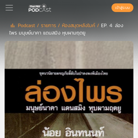
เข้าสู่ระบบ
Podcast /
รายการ /
ห้องสมุดหลังไมค์ /
EP. 4: ล่อง
ไพร มนุษย์นาคา แดนสมิง หุบผามฤตยู
Podcast
เพล
ย์
ลิ
สต์
แนะนำ
เพล
ย์
ลิ
สต์
ของ