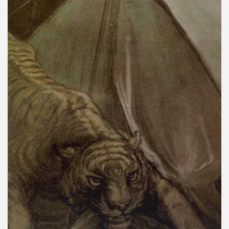
คุณ
เพลง
บทความ
ข่าว
และ
กิจกรรม
เกี่ยว
กับ
เรา