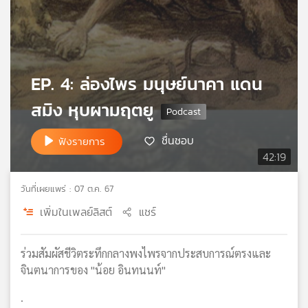
เครือ
ข่าย
วิทยุ
ไทย
พี
EP. 4: ล่องไพร มนุษย์นาคา แดน
บี
สมิง หุบผามฤตยู
เอส
ชื่นชอบ
ฟังรายการ
42:19
แผนที่
วิทยุ
เครือ
วันที่เผยแพร่ : 07 ต.ค. 67
ข่าย
เพิ่มในเพลย์ลิสต์
แชร์
ร่วมสัมผัสชีวิตระทึกกลางพงไพรจากประสบการณ์ตรงและ
จินตนาการของ "น้อย อินทนนท์"
.