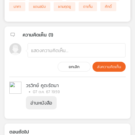
นาคา
แดนสมิง
ผามฤตยู
ตาเกิ้น
ศักดิ์
ความคิดเห็น (
1
)
ยกเลิก
ส่งความคิดเห็น
วรวิทย์ คูตะรัตนา
07 ต.ค. 67 19:59
อ่านหนังสือ
ตอนถัดไป