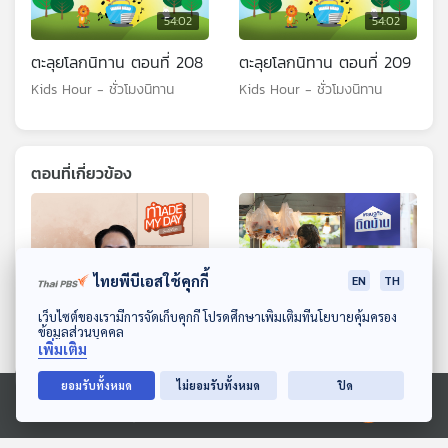
54:02
54:02
ตะลุยโลกนิทาน ตอนที่ 208
ตะลุยโลกนิทาน ตอนที่ 209
Kids Hour - ชั่วโมงนิทาน
Kids Hour - ชั่วโมงนิทาน
ตอนที่เกี่ยวข้อง
ไทยพีบีเอสใช้คุกกี้
EN
TH
ดาวน์โหลด Thai PBS Podcast Application
เว็บไซต์ของเรามีการจัดเก็บคุกกี้ โปรดศึกษาเพิ่มเติมที่นโยบายคุ้มครอง
ข้อมูลส่วนบุคคล
เพิ่มเติม
54:02
54:02
ยอมรับทั้งหมด
ไม่ยอมรับทั้งหมด
ปิด
EP. 99: "ชีวิต" ที่มีความสุข
EP. 760: ร้านอาหาร ทำไม
ต้องมีเป้าหมายทางการเงิน
เป็นธุรกิจที่คนไทยชอบทำ
Ⓒ 2020 องค์การกระจายเสียงและแพร่ภาพสาธารณะแห่งประเทศไทย
เท่าไหร่กันแน่? - หนุ่ม มันนี่
Made My Day วันนี้ดีที่สุด
เศรษฐกิจติดบ้าน