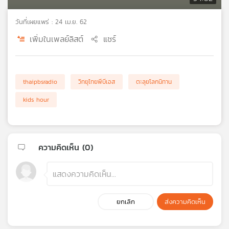
เครือ
วันที่เผยแพร่ : 24 เม.ย. 62
ข่าย
วิทยุ
เพิ่มในเพลย์ลิสต์
แชร์
ไทย
พี
บี
เอส
thaipbsradio
วิทยุไทยพีบีเอส
ตะลุยโลกนิทาน
kids hour
แผนที่
วิทยุ
เครือ
ความคิดเห็น (
0
)
ข่าย
ยกเลิก
ส่งความคิดเห็น