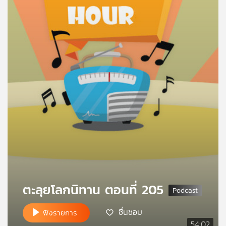
คุณ
เพลง
บทความ
ข่าว
และ
กิจกรรม
เกี่ยว
ตะลุยโลกนิทาน ตอนที่ 205
กับ
เรา
ชื่นชอบ
ฟังรายการ
54:02