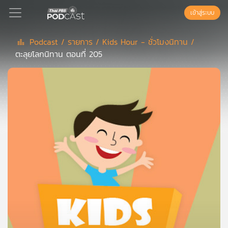
เข้าสู่ระบบ
Podcast /
รายการ /
Kids Hour - ชั่วโมงนิทาน /
ตะลุยโลกนิทาน ตอนที่ 205
Podcast
เพล
ย์
ลิ
สต์
แนะนำ
เพล
ย์
ลิ
สต์
ของ