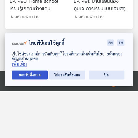
EP. 490: Home school
EP. 491: บ้านเรียนน้อง
เรียนรู้ไกลในต่างแดน
ภูมิใจ การเรียนแบบโฮมสคูล
สู่งานวิจัย
ห้องเรียนฟ้ากว้าง
ห้องเรียนฟ้ากว้าง
ตอนที่เกี่ยวข้อง
ไทยพีบีเอสใช้คุกกี้
EN
TH
ดาวน์โหลด Thai PBS Podcast Application
เว็บไซต์ของเรามีการจัดเก็บคุกกี้ โปรดศึกษาเพิ่มเติมที่นโยบายคุ้มครอง
ข้อมูลส่วนบุคคล
เพิ่มเติม
ยอมรับทั้งหมด
ไม่ยอมรับทั้งหมด
ปิด
Ⓒ 2020 องค์การกระจายเสียงและแพร่ภาพสาธารณะแห่งประเทศไทย
28:23
28:23
EP. 18: โดรนพลีชีพ ปัจจัย
EP. 71: เปิดฉากใหม่ ?
เปลี่ยนกฎการปะทะ กองทัพ
"ครม.อนุทิน 2" ผสมผสาน
กัมพูชาสิ้นสภาพ ?
"เลือดใหม่-บ้านใหญ่"
ตอบโจทย์
ตอบโจทย์