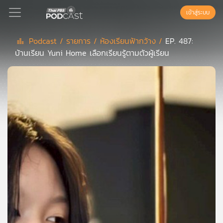
เข้าสู่ระบบ
Podcast /
รายการ /
ห้องเรียนฟ้ากว้าง /
EP. 487:
บ้านเรียน Yuni Home เลือกเรียนรู้ตามตัวผู้เรียน
Podcast
เพล
ย์
ลิ
สต์
แนะนำ
เพล
ย์
ลิ
สต์
ของ