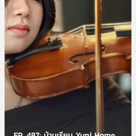
คุณ
เพลง
บทความ
ข่าว
และ
กิจกรรม
เกี่ยว
กับ
เรา
EP. 487: บ้านเรียน Yuni Home