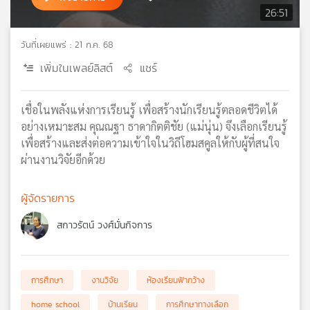
26:51
เครือ
ข่าย
วันที่เผยแพร่ : 21 ก.ค. 68
วิทยุ
ไทย
เพิ่มในเพลย์ลิสต์
แชร์
พี
บี
เอส
เชื่อในพลังแห่งการเรียนรู้ เพื่อสร้างนักเรียนรู้ตลอดชีวิตได้
อย่างเหมาะสม คุณณฐา ธาดากิตติชัย (แม่นุ่น) จึงเลือกเรียนรู้
เพื่อสร้างและส่งต่อความเข้าใจในวิถีโฮมสคูลให้กับผู้ที่สนใจ
แผนที่
ผ่านงานวิจัยอีกด้วย
วิทยุ
เครือ
ผู้จัดรายการ
ข่าย
สกาวรัตน์ วงศ์มั่นกิจการ
การศึกษา
งานวิจัย
ห้องเรียนฟ้ากว้าง
home school
บ้านเรียน
การศึกษาทางเลือก