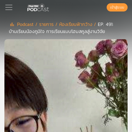
เข้าสู่ระบบ
Podcast /
รายการ /
ห้องเรียนฟ้ากว้าง /
EP. 491:
บ้านเรียนน้องภูมิใจ การเรียนแบบโฮมสคูลสู่งานวิจัย
Podcast
เพล
ย์
ลิ
สต์
แนะนำ
เพล
ย์
ลิ
สต์
ของ