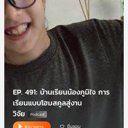
คุณ
เพลง
บทความ
ข่าว
และ
กิจกรรม
EP. 491: บ้านเรียนน้องภูมิใจ การ
เกี่ยว
เรียนแบบโฮมสคูลสู่งาน
กับ
วิจัย
เรา
ชื่นชอบ
ฟังรายการ