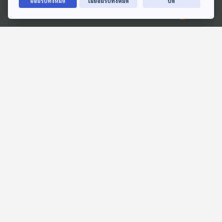
ยอมรับทั้งหมด
ไม่ยอมรับทั้งหมด
ปิด
EP. 126: เจาะเบื้องหลัง
EP. 67: กกต. "เปลี่ยน"
Ⓒ 2020 องค์การกระจายเสียงและแพร่ภาพสาธารณะแห่งประเทศไทย
"ทนายปีศาจ" ฟีเวอร์ "ภาพ
บัตรเลือกตั้งใหม่ "ไร้เลขต้น
สะท้อน" สังคมไทย ?
ขั้ว" ลงคะแนนลับ ?
ตอบโจทย์
ตอบโจทย์
26:51
26:51
EP. 116: ตะวันออกออก
EP. 136: แกะรอย "คดีแอร์
กลาง "เดือด" สงคราม
โฮสเตส" ขนเฮโรอีน ไทย
"สหรัฐฯ - อิหร่าน" ปะทุ ?
"ทางผ่านหลัก" ยาเสพติด ?
ตอบโจทย์
ตอบโจทย์