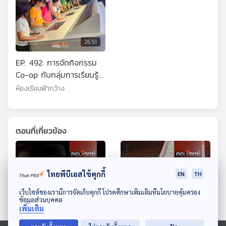
26:51
EP. 492: การจัดกิจกรรม
Co-op กับกลุ่มการเรียนรู้
ของเด็กโฮมสคูล
ห้องเรียนฟ้ากว้าง
ตอนที่เกี่ยวข้อง
ไทยพีบีเอสใช้คุกกี้
EN
TH
ดาวน์โหลด Thai PBS Podcast Application
เว็บไซต์ของเรามีการจัดเก็บคุกกี้ โปรดศึกษาเพิ่มเติมที่นโยบายคุ้มครอง
ข้อมูลส่วนบุคคล
เพิ่มเติม
26:51
26:51