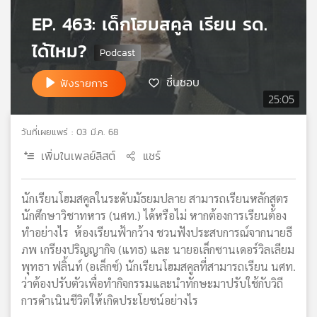
เครือ
EP. 463: เด็กโฮมสคูล เรียน รด.
ข่าย
ได้ไหม?
วิทยุ
ไทย
พี
ชื่นชอบ
ฟังรายการ
บี
25:05
เอส
วันที่เผยแพร่ : 03 มี.ค. 68
เพิ่มในเพลย์ลิสต์
แชร์
แผนที่
วิทยุ
เครือ
นักเรียนโฮมสคูลในระดับมัธยมปลาย สามารถเรียนหลักสูตร
ข่าย
นักศึกษาวิชาทหาร (นศท.) ได้หรือไม่ หากต้องการเรียนต้อง
ทำอย่างไร ห้องเรียนฟ้ากว้าง ชวนฟังประสบการณ์จากนายธี
ภพ เกรียงปริญญากิจ (แทธ) และ นายอเล็กซานเดอร์วิลเลียม
พุทธา ฟลิ้นท์ (อเล็กซ์) นักเรียนโฮมสคูลที่สามารถเรียน นศท.
ว่าต้องปรับตัวเพื่อทำกิจกรรมและนำทักษะมาปรับใช้กับวิถี
การดำเนินชีวิตให้เกิดประโยชน์อย่างไร