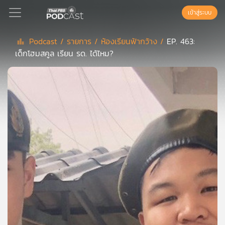
เข้าสู่ระบบ
Podcast /
รายการ /
ห้องเรียนฟ้ากว้าง /
EP. 463:
เด็กโฮมสคูล เรียน รด. ได้ไหม?
Podcast
เพล
ย์
ลิ
สต์
แนะนำ
เพล
ย์
ลิ
สต์
ของ