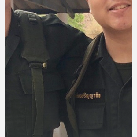
คุณ
เพลง
บทความ
ข่าว
และ
กิจกรรม
เกี่ยว
กับ
เรา