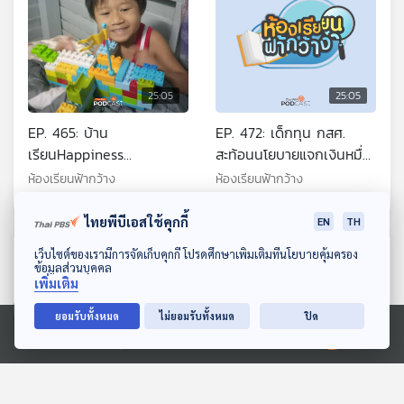
25:05
25:05
EP. 465: บ้าน
EP. 472: เด็กทุน กสศ.
เรียนHappiness
สะท้อนนโยบายแจกเงินหมื่น
พัฒนาEFและช่วงเวลา
ดิจิทัล
ห้องเรียนฟ้ากว้าง
ห้องเรียนฟ้ากว้าง
คุณภาพ
ไทยพีบีเอสใช้คุกกี้
EN
TH
ดาวน์โหลด Thai PBS Podcast Application
ตอนที่เกี่ยวข้อง
เว็บไซต์ของเรามีการจัดเก็บคุกกี้ โปรดศึกษาเพิ่มเติมที่นโยบายคุ้มครอง
ข้อมูลส่วนบุคคล
เพิ่มเติม
ยอมรับทั้งหมด
ไม่ยอมรับทั้งหมด
ปิด
Ⓒ 2020 องค์การกระจายเสียงและแพร่ภาพสาธารณะแห่งประเทศไทย