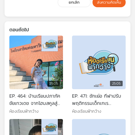
ยกเลิก
ส่งความคิดเห็น
ตอนถัดไป
25:05
25:05
EP. 464: บ้านเรียนปภาภัค
EP. 471: ชักเย่อ กีฬาปรับ
ชัยเทวเดช จากโฮมสคูลสู่
พฤติกรรมเด็กเกเร
การเข้าโรงเรียน
โรงเรียนสันป่าตอง
ห้องเรียนฟ้ากว้าง
ห้องเรียนฟ้ากว้าง