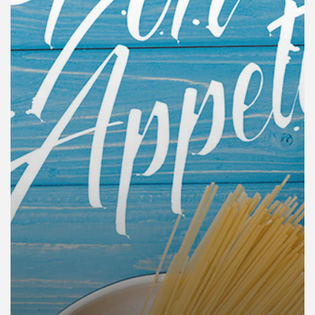
คุณ
เพลง
บทความ
ข่าว
และ
กิจกรรม
เกี่ยว
กับ
เรา