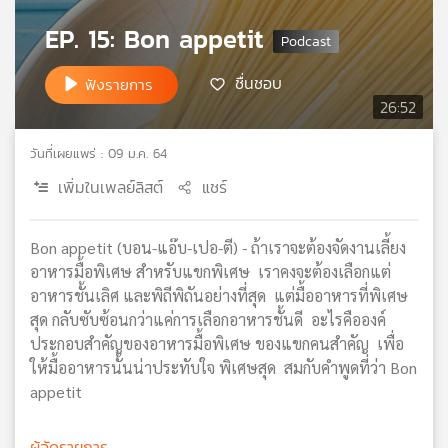
เครือ
EP. 15: Bon appetit
ข่าย
วิทยุ
ชื่นชอบ
ฟังรายการ
ไทย
26:52
พี
บี
เอส
วันที่เผยแพร่ : 09 ม.ค. 64
เพิ่มในเพลย์ลิสต์
แชร์
แผนที่
Bon appetit (บอน-แอ๊บ-เปอ-ตี) - ถ้าเราจะต้องจัดงานเลี้ยง
วิทยุ
อาหารมื้อพิเศษ สำหรับแขกพิเศษ เราคงจะต้องเลือกแต่
เครือ
ข่าย
อาหารชั้นเลิศ และพิถีพิถันอย่างที่สุด แต่มื้ออาหารที่พิเศษ
สุด กลับซับซ้อนกว่าแค่การเลือกอาหารชั้นดี อะไรคือองค์
ประกอบสำคัญของอาหารมื้อพิเศษ ของแขกคนสำคัญ เพื่อ
ให้มื้ออาหารนั้นน่าประทับใจ พิเศษสุด สมกับคำพูดที่ว่า Bon
appetit
ผู้จัดรายการ