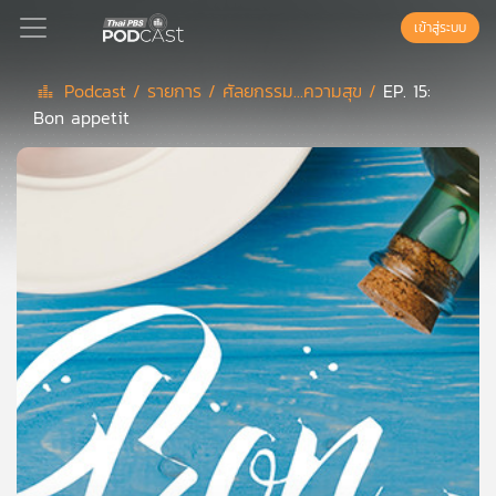
เข้าสู่ระบบ
Podcast /
รายการ /
ศัลยกรรม...ความสุข /
EP. 15:
Bon appetit
Podcast
เพล
ย์
ลิ
สต์
แนะนำ
เพล
ย์
ลิ
สต์
ของ