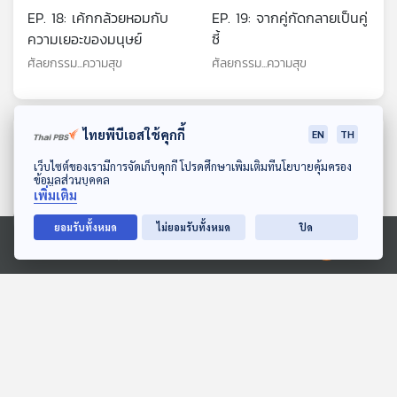
EP. 18: เค้กกล้วยหอมกับ
EP. 19: จากคู่กัดกลายเป็นคู่
ความเยอะของมนุษย์
ซี้
ศัลยกรรม...ความสุข
ศัลยกรรม...ความสุข
ไทยพีบีเอสใช้คุกกี้
ตอนที่เกี่ยวข้อง
EN
TH
ดาวน์โหลด Thai PBS Podcast Application
เว็บไซต์ของเรามีการจัดเก็บคุกกี้ โปรดศึกษาเพิ่มเติมที่นโยบายคุ้มครอง
ข้อมูลส่วนบุคคล
เพิ่มเติม
ยอมรับทั้งหมด
ไม่ยอมรับทั้งหมด
ปิด
Ⓒ 2020 องค์การกระจายเสียงและแพร่ภาพสาธารณะแห่งประเทศไทย
26:52
26:52
โซเชียลมีเดียเชื่อมโยงความ
EP. 1218: Social Eating
สุข
กินอย่างไรให้ได้คุณภาพไม่
แถมโรค ในสังคมที่ชวนกิน
หน้าต่างโลก
โรงหมอ
ตลอดเวลา