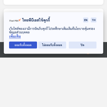
ตอนที่เกี่ยวข้อง
ไทยพีบีเอสใช้คุกกี้
EN
TH
ดาวน์โหลด Thai PBS Podcast Application
เว็บไซต์ของเรามีการจัดเก็บคุกกี้ โปรดศึกษาเพิ่มเติมที่นโยบายคุ้มครอง
ข้อมูลส่วนบุคคล
เพิ่มเติม
ยอมรับทั้งหมด
ไม่ยอมรับทั้งหมด
ปิด
Ⓒ 2020 องค์การกระจายเสียงและแพร่ภาพสาธารณะแห่งประเทศไทย
29:23
29:23
EP. 213: พระราชินีแห่งการ
EP. 227: ซูการ์โน วีรบุรุษผู้
ทูตวัฒนธรรมและการ
กอบกู้อินโดนีเซีย
พัฒนาเศรษฐกิจฐานราก
เล่ารอบโลก
เล่ารอบโลก
ของแผ่นดินไทย