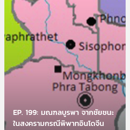
คุณ
เพลง
บทความ
ข่าว
และ
กิจกรรม
เกี่ยว
กับ
EP. 199: มณฑลบูรพา จากชัยชนะ
เรา
ในสงครามกรณีพิพาทอินโดจีน