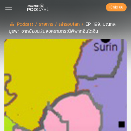
เข้าสู่ระบบ
Podcast /
รายการ /
เล่ารอบโลก /
EP. 199: มณฑล
บูรพา จากชัยชนะในสงครามกรณีพิพาทอินโดจีน
Podcast
เพล
ย์
ลิ
สต์
แนะนำ
เพล
ย์
ลิ
สต์
ของ