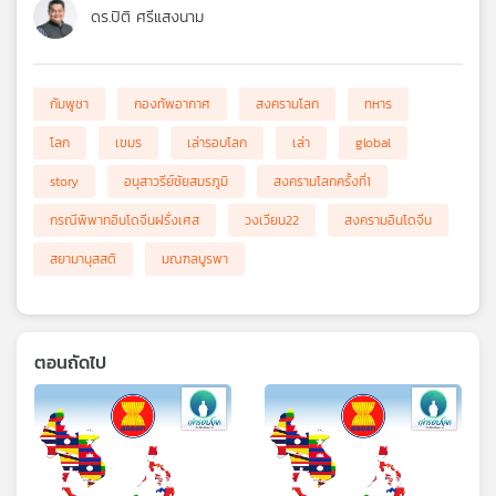
ดร.ปิติ ศรีแสงนาม
กัมพูชา
กองทัพอากาศ
สงครามโลก
ทหาร
โลก
เขมร
เล่ารอบโลก
เล่า
global
story
อนุสาวรีย์ชัยสมรภูมิ
สงครามโลกครั้งที่1
กรณีพิพาทอินโดจีนฝรั่งเศส
วงเวียน22
สงครามอินโดจีน
สยามานุสสติ
มณฑลบูรพา
ตอนถัดไป