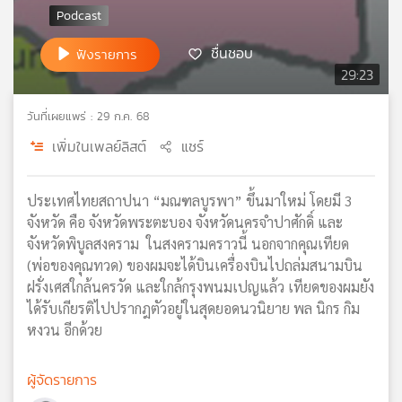
เครือ
ข่าย
ชื่นชอบ
ฟังรายการ
วิทยุ
29:23
ไทย
พี
วันที่เผยแพร่ : 29 ก.ค. 68
บี
เอส
เพิ่มในเพลย์ลิสต์
แชร์
ประเทศไทยสถาปนา “มณฑลบูรพา” ขึ้นมาใหม่ โดยมี 3
แผนที่
จังหวัด คือ จังหวัดพระตะบอง จังหวัดนครจำปาศักดิ์ และ
วิทยุ
จังหวัดพิบูลสงคราม ในสงครามคราวนี้ นอกจากคุณเทียด
เครือ
ข่าย
(พ่อของคุณทวด) ของผมจะได้บินเครื่องบินไปถล่มสนามบิน
ฝรั่งเศสใกล้นครวัด และใกล้กรุงพนมเปญแล้ว เทียดของผมยัง
ได้รับเกียรติไปปรากฎตัวอยู่ในสุดยอดนวนิยาย พล นิกร กิม
หงวน อีกด้วย
ผู้จัดรายการ