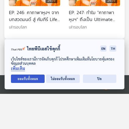
24:59
24:59
EP. 246: คาถาพาหุงฯ จาก
EP. 247: ทำไม "คาถาพา
บทสวดมนต์ สู่ คัมภีร์ Life
หุงฯ" ถึงเป็น Ultimate
Coach ที่โมเดิร์นที่สุดใน
Life Coach ของคนยุคนี้
เล่ารอบโลก
เล่ารอบโลก
โลก!
ไทยพีบีเอสใช้คุกกี้
EN
TH
ตอนที่เกี่ยวข้อง
ดาวน์โหลด Thai PBS Podcast Application
เว็บไซต์ของเรามีการจัดเก็บคุกกี้ โปรดศึกษาเพิ่มเติมที่นโยบายคุ้มครอง
ข้อมูลส่วนบุคคล
เพิ่มเติม
ยอมรับทั้งหมด
ไม่ยอมรับทั้งหมด
ปิด
Ⓒ 2020 องค์การกระจายเสียงและแพร่ภาพสาธารณะแห่งประเทศไทย
24:59
24:59
EP. 203: จาก สองสหาย สู่
EP. 237: World Cafe แห่ง
สามเกลอ
มหาบุรุษ หาทางออกให้ไทย
ในวันที่ระเบียบโลก