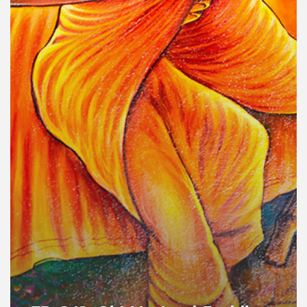
คุณ
เพลง
บทความ
ข่าว
และ
กิจกรรม
เกี่ยว
กับ
เรา