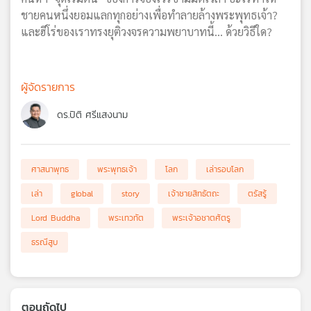
ชายคนหนึ่งยอมแลกทุกอย่างเพื่อทำลายล้างพระพุทธเจ้า?
และฮีโร่ของเราทรงยุติวงจรความพยาบาทนี้... ด้วยวิธีใด?
ผู้จัดรายการ
ดร.ปิติ ศรีแสงนาม
ศาสนาพุทธ
พระพุทธเจ้า
โลก
เล่ารอบโลก
เล่า
global
story
เจ้าชายสิทธัตถะ
ตรัสรู้
Lord Buddha
พระเทวทัต
พระเจ้าอชาตศัตรู
ธรณีสูบ
ตอนถัดไป