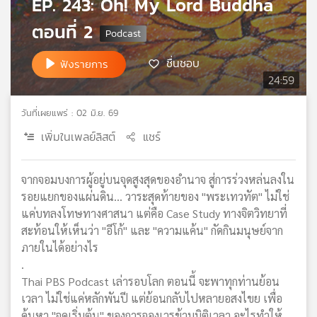
EP. 243: Oh! My Lord Buddha
เครือ
ตอนที่ 2
ข่าย
วิทยุ
ไทย
ชื่นชอบ
ฟังรายการ
พี
24:59
บี
เอส
วันที่เผยแพร่ : 02 มิ.ย. 69
เพิ่มในเพลย์ลิสต์
แชร์
แผนที่
วิทยุ
จากจอมบงการผู้อยู่บนจุดสูงสุดของอำนาจ สู่การร่วงหล่นลงใน
เครือ
รอยแยกของแผ่นดิน... วาระสุดท้ายของ "พระเทวทัต" ไม่ใช่
ข่าย
แค่บทลงโทษทางศาสนา แต่คือ Case Study ทางจิตวิทยาที่
สะท้อนให้เห็นว่า "อีโก้" และ "ความแค้น" กัดกินมนุษย์จาก
ภายในได้อย่างไร
.
Thai PBS Podcast เล่ารอบโลก ตอนนี้ จะพาทุกท่านย้อน
เวลา ไม่ใช่แค่หลักพันปี แต่ย้อนกลับไปหลายอสงไขย เพื่อ
ค้นหา "จุดเริ่มต้น" ของการจองเวรข้ามมิติเวลา อะไรทำให้