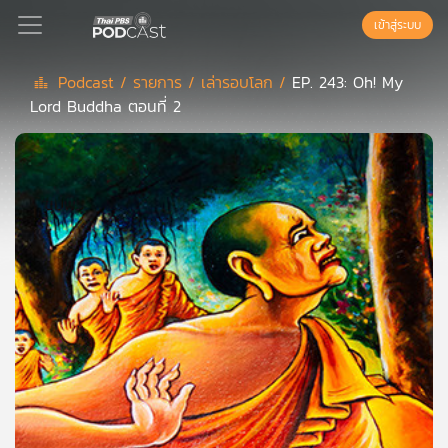
เข้าสู่ระบบ
Podcast /
รายการ /
เล่ารอบโลก /
EP. 243: Oh! My
Lord Buddha ตอนที่ 2
Podcast
เพล
ย์
ลิ
สต์
แนะนำ
เพล
ย์
ลิ
สต์
ของ