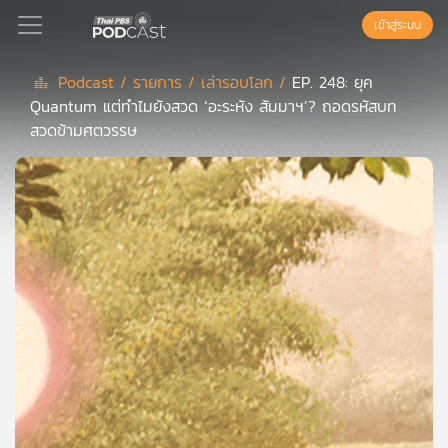
เข้าสู่ระบบ
Podcast /
รายการ /
เล่ารอบโลก /
EP. 248: ยุค
Quantum แต่ทำไมยังสวด ‘อะระหัง สัมมาฯ’? ถอดรหัสบท
Podcast
สวดข้ามศตวรรษ
เพล
ย์
ลิ
สต์
แนะนำ
เพล
ย์
ลิ
สต์
ของ