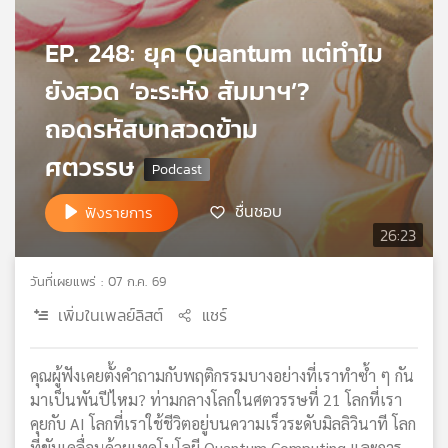
เครือ
ข่าย
EP. 248: ยุค Quantum แต่ทำไม
วิทยุ
ยังสวด ‘อะระหัง สัมมาฯ’?
ไทย
พี
ถอดรหัสบทสวดข้าม
บี
เอส
ศตวรรษ
ชื่นชอบ
ฟังรายการ
แผนที่
26:23
วิทยุ
เครือ
วันที่เผยแพร่ : 07 ก.ค. 69
ข่าย
เพิ่มในเพลย์ลิสต์
แชร์
คุณผู้ฟังเคยตั้งคำถามกับพฤติกรรมบางอย่างที่เราทำซ้ำ ๆ กัน
มาเป็นพันปีไหม? ท่ามกลางโลกในศตวรรษที่ 21 โลกที่เรา
คุยกับ AI โลกที่เราใช้ชีวิตอยู่บนความเร็วระดับมิลลิวินาที โลก
ที่ขับเคลื่อนด้วยเทคโนโลยี Quantum Computing และการ