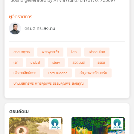
ผู้จัดรายการ
ดร.ปิติ ศรีแสงนาม
ศาสนาพุทธ
พระพุทธเจ้า
โลก
เล่ารอบโลก
เล่า
global
story
สวดมนต์
ธรรม
เจ้าชายสิทธัตถะ
LordBuddha
คำบูชาพระรัตนตรัย
บทนมัสการพระพุทธคุณพระธรรมคุณพระสังฆคุณ
ตอนถัดไป