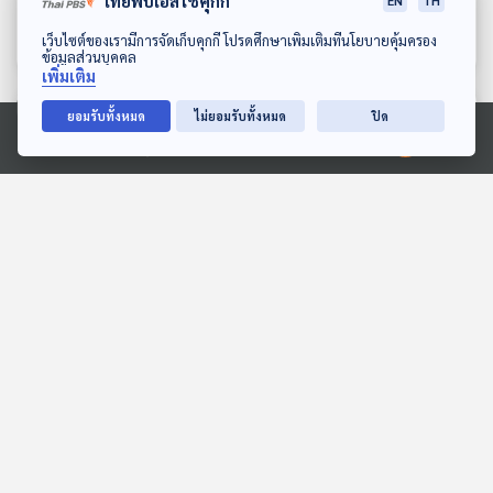
ไทยพีบีเอสใช้คุกกี้
EN
TH
วัตตนสูตร ถอดรหัสระบบ
บำเรอสู่สงครามเสียเมือง
เล่ารอบโลก
เล่ารอบโลก
ดาวน์โหลด Thai PBS Podcast Application
เว็บไซต์ของเรามีการจัดเก็บคุกกี้ โปรดศึกษาเพิ่มเติมที่นโยบายคุ้มครอง
ปฏิบัติการดับทุกข์
ข้อมูลส่วนบุคคล
เพิ่มเติม
ตอนที่เกี่ยวข้อง
ยอมรับทั้งหมด
ไม่ยอมรับทั้งหมด
ปิด
Ⓒ 2020 องค์การกระจายเสียงและแพร่ภาพสาธารณะแห่งประเทศไทย
26:23
26:23
EP. 238: ว่าด้วย Land
EP. 214: 4 ยอดพธู
Bridge ชุมพร - ระนอง
เล่ารอบโลก
เล่ารอบโลก