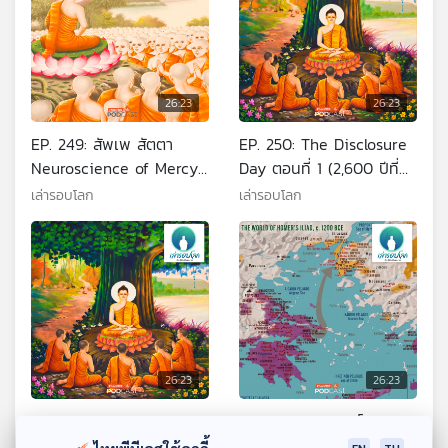
26:23
26:23
EP. 249: สัพเพ สัตตา
EP. 250: The Disclosure
Neuroscience of Mercy
Day ตอนที่ 1 (2,600 ปีที่
เมื่อวิทยาศาสตร์พบว่า
แล้ว วันที่ความจริงของ
เล่ารอบโลก
เล่ารอบโลก
ความเมตตา คืออาวุธที่ทรง
ธรรมชาติถูกถอดรหัสเป็น
พลังที่สุด
ครั้งแรก)
26:23
26:23
EP. 251: The Disclosure
EP. 252: มหากาพย์ Iliad
Day ตอนที่ 2 ธัมมจักกัปป
ตอนที่ 1 จากศึกชิงนาง