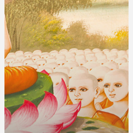
คุณ
เพลง
บทความ
ข่าว
และ
กิจกรรม
เกี่ยว
กับ
เรา