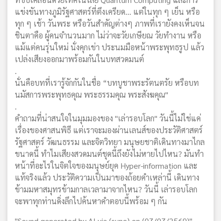
แข่งขันทางภูมิรัฐศาสตร์ที่ตึงเครียด... แต่ในทุก ๆ เย็น หรือ
ทุก ๆ เช้า วันพระ หรือวันสำคัญต่างๆ ภาพที่เรายังคงเห็นจน
ชินตาคือ ผู้คนจำนวนมาก ไม่ว่าจะวัยเกษียณ วัยทำงาน หรือ
แม้แต่คนรุ่นใหม่ นั่งคุกเข่า ประนมมือหน้าพระพุทธรูป แล้ว
เปล่งเสียงออกมาพร้อมกันในบทสวดมนต์
.
นั่นคือบทที่เรารู้จักกันในชื่อ “บทบูชาพระรัตนตรัย หรือบท
นมัสการพระพุทธคุณ พระธรรมคุณ พระสังฆคุณ"
.
คำถามที่น่าสนใจในมุมมองของ "เล่ารอบโลก" วันนี้ไม่ใช่แค่
เรื่องของศาสนพิธี แต่เราจะมองผ่านเลนส์ของประวัติศาสตร์
รัฐศาสตร์ วัฒนธรรม และจิตวิทยา มนุษยชาติเดินทางมาไกล
ขนาดนี้ ทำไมเสียงสวดมนต์ชุดนี้ถึงยังไม่หายไปไหน? มันทำ
หน้าที่อะไรในจิตใจของมนุษย์ยุค Hyper-information และ
แท้จริงแล้ว ประวัติความเป็นมาของถ้อยคำเหล่านี้ เดินทาง
ข้ามมหาสมุทรข้ามกาลเวลามาจากไหน? วันนี้ เล่ารอบโลก
จะพาทุกท่านดิ่งลึกไปค้นหาคำตอบนี้พร้อม ๆ กัน
"Sound generated by AI via (suno) on (07/07/2569)"