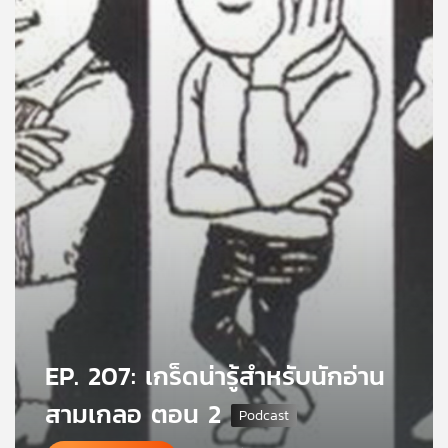
คุณ
เพลง
บทความ
ข่าว
และ
กิจกรรม
เกี่ยว
EP. 207: เกร็ดน่ารู้สำหรับนักอ่าน
กับ
เรา
สามเกลอ ตอน 2