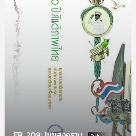
คุณ
เพลง
บทความ
ข่าว
และ
กิจกรรม
เกี่ยว
กับ
เรา
EP. 209: โมฆสงคราม