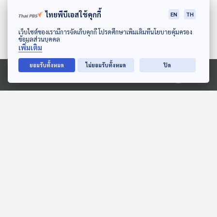
ไทยพีบีเอสใช้คุกกี้
EN
TH
ดาวน์โหลด Thai PBS Podcast Application
เว็บไซต์ของเรามีการจัดเก็บคุกกี้ โปรดศึกษาเพิ่มเติมที่นโยบายคุ้มครอง
ข้อมูลส่วนบุคคล
เพิ่มเติม
ยอมรับทั้งหมด
ไม่ยอมรับทั้งหมด
ปิด
26:00
26:00
Ⓒ 2020 องค์การกระจายเสียงและแพร่ภาพสาธารณะแห่งประเทศไทย
EP. 240: ว่าด้วยคอคอดกระ
EP. 211: เลียดก๊ก ตอน เข้าสู่
- คลองไทย ตอนที่ 2
ยุควสันตสารท
เล่ารอบโลก
เล่ารอบโลก
26:00
26:00