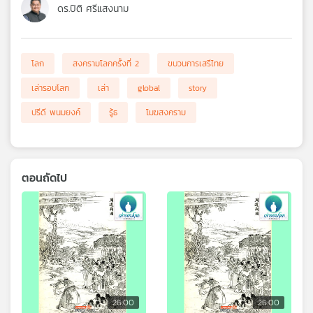
ดร.ปิติ ศรีแสงนาม
โลก
สงครามโลกครั้งที่ 2
ขบวนการเสรีไทย
เล่ารอบโลก
เล่า
global
story
ปรีดี พนมยงค์
รู้ธ
โมฆสงคราม
ตอนถัดไป
26:00
26:00