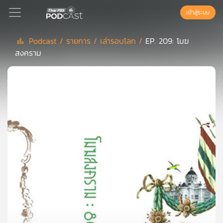
เข้าสู่ระบบ
Podcast /
รายการ /
เล่ารอบโลก /
EP. 209: โมฆ
สงคราม
Podcast
เพล
ย์
ลิ
สต์
แนะนำ
เพล
ย์
ลิ
สต์
ของ