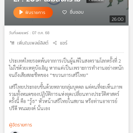
เครือ
ชื่นชอบ
ฟังรายการ
ข่าย
26:00
วิทยุ
ไทย
พี
วันที่เผยแพร่ : 07 ต.ค. 68
บี
เพิ่มในเพลย์ลิสต์
แชร์
เอส
ประเทศไทยรอดพ้นจากการเป็นผู้แพ้ในสงครามโลกครั้งที่ 2
แผนที่
ไม่ใช่ด้วยเหตุบังเอิญ หากแต่เป็นเพราะการทำงานอย่างหนัก
วิทยุ
จนถึงเสียสละชีพของ “ขบวนการเสรีไทย”
เครือ
เสรีไทยประกอบขึ้นด้วยหลายกลุ่มบุคคล แต่คนที่จะเห็นภาพ
ข่าย
รวมทั้งหมดของปฏิบัติการแห่งจุดเปลี่ยนทางประวัติศาสตร์
ครั้งนี้ คือ “รู้ธ” หัวหน้าเสรีไทยในสยาม หรือท่านอาจารย์
ปรีดี พนมยงค์ นั่นเอง
ผู้จัดรายการ