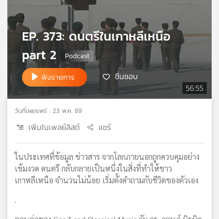
เครือ
ข่าย
วิทยุ
EP. 373: ดนตรีในเกาหลีเหนือ
ไทย
part 2
พี
บี
เอส
ชื่นชอบ
ฟังรายการ
56:55
วันที่เผยแพร่ : 23 พ.ค. 69
แผนที่
วิทยุ
เพิ่มในเพลย์ลิสต์
แชร์
เครือ
ข่าย
ในประเทศที่ข้อมูล ข่าวสาร จากโลกภายนอกถูกควบคุมอย่าง
เข้มงวด ดนตรี กลับกลายเป็นหนึ่งในสิ่งที่ทำให้ชาว
เกาหลีเหนือ จำนวนไม่น้อย เริ่มตั้งคำถามกับชีวิตของตัวเอง
.