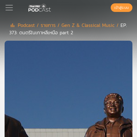
เข้าสู่ระบบ
Podcast /
รายการ /
Gen Z & Classical Music /
EP.
373: ดนตรีในเกาหลีเหนือ part 2
Podcast
เพล
ย์
ลิ
สต์
แนะนำ
เพล
ย์
ลิ
สต์
ของ