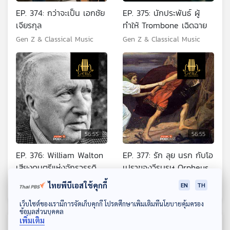
EP. 374: กว่าจะเป็น เอกชัย
EP. 375: นักประพันธ์ ผู้
เจียรกุล
ทำให้ Trombone เฉิดฉาย
Gen Z & Classical Music
Gen Z & Classical Music
56:55
56:55
EP. 376: William Walton
EP. 377: รัก ลุย นรก กับโอ
เสียงดนตรีแห่งจักรวรรดิ
เปราของวีรบุรุษ Orpheus
อังกฤษ
Gen Z & Classical Music
Gen Z & Classical Music
ไทยพีบีเอสใช้คุกกี้
EN
TH
ดาวน์โหลด Thai PBS Podcast Application
เว็บไซต์ของเรามีการจัดเก็บคุกกี้ โปรดศึกษาเพิ่มเติมที่นโยบายคุ้มครอง
ข้อมูลส่วนบุคคล
เพิ่มเติม
ตอนที่เกี่ยวข้อง