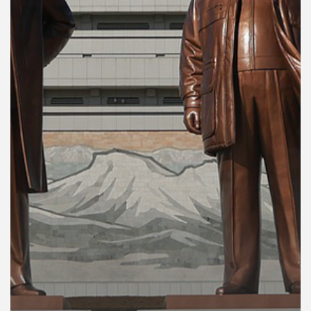
คุณ
เพลง
บทความ
ข่าว
และ
กิจกรรม
เกี่ยว
กับ
เรา