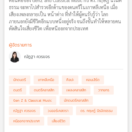
ตอนต่อของ GenZ and Classical Music กับ ดร. กฤษฎ์ นิรมิต
ธรรม จะพาไปสำรวจอีกด้านของดนตรีในเกาหลีเหนือ เมื่อ
เสียงเพลงกลายเป็น หน้าต่าง ที่ทำให้ผู้คนรับรู้ว่า โลก
ภายนอกยังมีชีวิตอีกแบบหนึ่งอยู่จริง จนถึงขั้นทำให้หลายคน
ตัดสินใจเสี่ยงชีวิต เพื่อหนีออกจากประเทศ
ผู้จัดรายการ
ณัฏฐา ควรขจร
นักดนตรี
เกาหลีเหนือ
ศิลปะ
คอนเสิร์ต
ดนตรี
ดนตรีคลาสสิก
เพลงคลาสสิก
วาทยกร
Gen Z & Classical Music
นักดนตรีคลาสสิก
ณัฏฐา ควรขจร
วงออร์เคสตรา
ดร. กฤษฎ์ นิรมิตธรรม
หนีออกจากประเทศ
เสี่ยงชีวิต