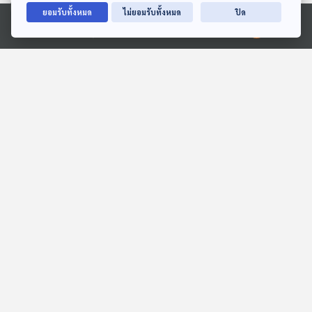
ยอมรับทั้งหมด
ไม่ยอมรับทั้งหมด
ปิด
Ⓒ 2020 องค์การกระจายเสียงและแพร่ภาพสาธารณะแห่งประเทศไทย
56:55
56:55
EP. 70: ย้อนเส้นทางชีวิต
EP. 5: เพลงจากไทยเดิมสู่
จริงที่ยิ่งกว่าละครของ
T-POP
“มนต์สิทธิ์ คำสร้อย”
นักผจญเพลง Podcast
POP SCI วิทย์ติดป๊อป
56:55
56:55