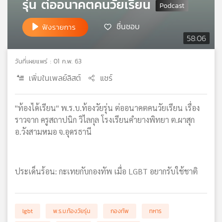
รุ่น ต่ออนาคตคนวัยเรียน
เครือ
ข่าย
ชื่นชอบ
ฟังรายการ
วิทยุ
58:06
ไทย
พี
วันที่เผยแพร่ : 01 ก.พ. 63
บี
เอส
เพิ่มในเพลย์ลิสต์
แชร์
"ท้องได้เรียน" พ.ร.บ.ท้องวัยรุ่น ต่ออนาคตคนวัยเรียน เรื่อง
แผนที่
ราวจาก ครูสถาปนิก วิไลกุล โรงเรียนคำยางพิทยา ต.ผาสุก
วิทยุ
อ.วังสามหมอ จ.อุดรธานี
เครือ
ข่าย
ประเด็นร้อน: กะเทยกับกองทัพ เมื่อ LGBT อยากรับใช้ชาติ
lgbt
พ.ร.บ.ท้องวัยรุ่น
กองทัพ
ทหาร