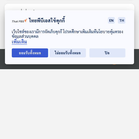
ตอนที่เกี่ยวข้อง
ไทยพีบีเอสใช้คุกกี้
EN
TH
ดาวน์โหลด Thai PBS Podcast Application
เว็บไซต์ของเรามีการจัดเก็บคุกกี้ โปรดศึกษาเพิ่มเติมที่นโยบายคุ้มครอง
ข้อมูลส่วนบุคคล
เพิ่มเติม
ยอมรับทั้งหมด
ไม่ยอมรับทั้งหมด
ปิด
Ⓒ 2020 องค์การกระจายเสียงและแพร่ภาพสาธารณะแห่งประเทศไทย
58:06
58:06
EP. 292: เอาทหารออกไป:
EP. 1180: เมื่อตั้งครรภ์เป็น
การปฏิรูปกองทัพ
คุณแม่ในวัย 35 ปีขึ้นไป
อินโดนีเซียเพื่อประชาธิปไตย
รับมืออย่างไร ?
หลบมุมอ่าน
โรงหมอ
หลังยุคซูฮาร์โต