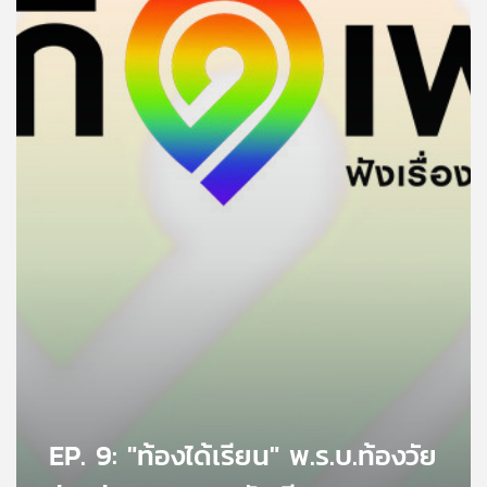
คุณ
เพลง
บทความ
ข่าว
และ
กิจกรรม
เกี่ยว
กับ
เรา
EP. 9: "ท้องได้เรียน" พ.ร.บ.ท้องวัย