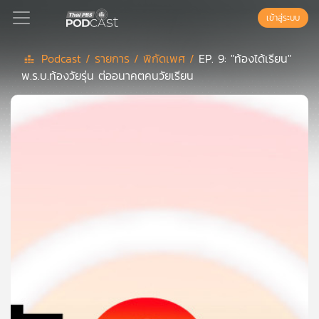
เข้าสู่ระบบ
Podcast /
รายการ /
พิกัดเพศ /
EP. 9: "ท้องได้เรียน"
พ.ร.บ.ท้องวัยรุ่น ต่ออนาคตคนวัยเรียน
Podcast
เพล
ย์
ลิ
สต์
แนะนำ
เพล
ย์
ลิ
สต์
ของ