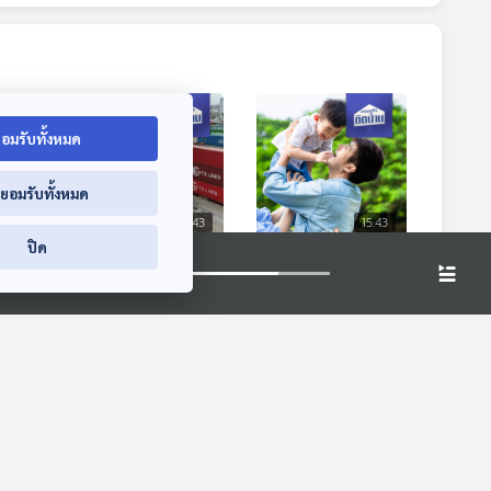
อมรับทั้งหมด
่ยอมรับทั้งหมด
5:43
15:43
15:43
ปิด
EP. 100: ส่องทาง
EP. 101: เปิดค่าใช้จ่าย
ูกเลิก
รอดธุรกิจส่งออกไทย
มีลูก 1 คน ใช้เงินเท่า
ในปี 2565
ไหร่ ?
เศรษฐกิจติดบ้าน
เศรษฐกิจติดบ้าน