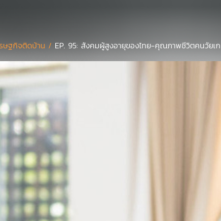
รษฐกิจติดบ้าน /
EP. 95: สังคมผู้สูงอายุของไทย-คุณภาพชีวิตคนวัยเ