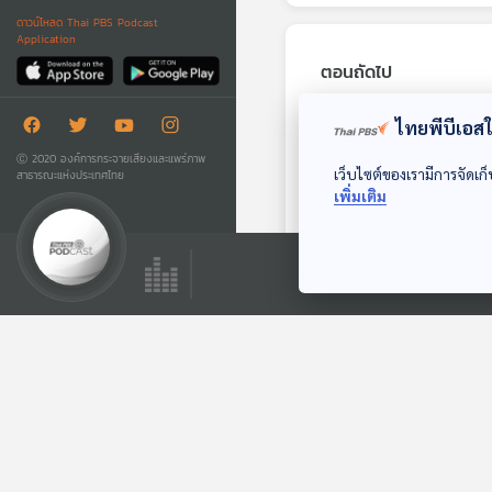
ดาวน์โหลด Thai PBS Podcast
Application
ตอนถัดไป
ไทยพีบีเอสใช
Ⓒ 2020 องค์การกระจายเสียงและแพร่ภาพ
เว็บไซต์ของเรามีการจัดเก็
สาธารณะแห่งประเทศไทย
เพิ่มเติม
15:43
EP. 96: ความขัดแย้ง
ของจีน-สหรัฐฯ กับ
ทิศทางเศรษฐกิจไทย
เศรษฐกิจติดบ้าน
และอาเซียน
ตอนที่เกี่ยวข้อง