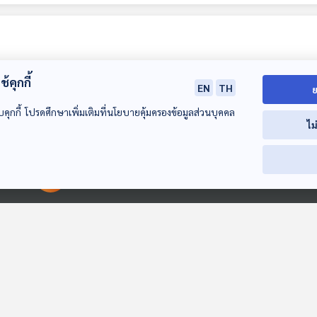
้คุกกี้
EN
TH
ย
บคุกกี้ โปรดศึกษาเพิ่มเติมที่นโยบายคุ้มครองข้อมูลส่วนบุคคล
ไม
15:43
15:43
1
EP. 97: ภาษีที่ดินและ
EP. 98: ส่องภาวะ
EP. 99: รับมือ
00:00:00
00:00:00
สิ่งปลูกสร้าง ใครบ้าง
เงินเฟ้อไทย ไปต่อ
อย่างไรในวันที่ถ
ที่ต้องจ่าย ?
หรือชะลอตัว ?
จ้าง
เศรษฐกิจติดบ้าน
เศรษฐกิจติดบ้าน
เศรษฐกิจติดบ้าน