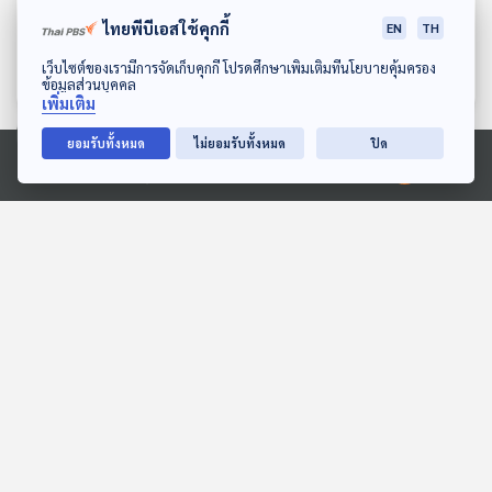
EP. 700: ซีรีส์วายไทย ล้น
EP. 701: ถอดรหัสความคิด
ไทยพีบีเอสใช้คุกกี้
EN
TH
ตลาดแล้วหรือยัง
จีนผู้พลิกเกมโลก
เศรษฐกิจติดบ้าน
เศรษฐกิจติดบ้าน
ดาวน์โหลด Thai PBS Podcast Application
เว็บไซต์ของเรามีการจัดเก็บคุกกี้ โปรดศึกษาเพิ่มเติมที่นโยบายคุ้มครอง
ข้อมูลส่วนบุคคล
เพิ่มเติม
ยอมรับทั้งหมด
ไม่ยอมรับทั้งหมด
ปิด
ตอนที่เกี่ยวข้อง
Ⓒ 2020 องค์การกระจายเสียงและแพร่ภาพสาธารณะแห่งประเทศไทย
15:37
15:37
EP. 685: อนาคตการค้า
EP. 185: ภานพ หุตะจินดา |
ชายแดนไทย-กัมพูชา หลัง
รอบ 14.00 | วันเด็ก 2569
เหตุปะทะจะเป็นอย่างไร ?
เศรษฐกิจติดบ้าน
Podcaster ตัวน้อย