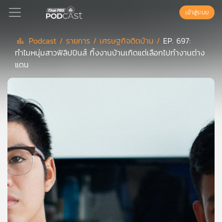
เข้าสู่ระบบ
Podcast /
รายการ /
เศรษฐกิจติดบ้าน /
EP. 697:
ทำไมหนุ่มสาวฟิลิปปินส์ ทิ้งงานบ้านเกิดแต่เลือกไปทำงานต่าง
Podcast
แดน
เพล
ย์
ลิ
สต์
แนะนำ
เพล
ย์
ลิ
สต์
ของ