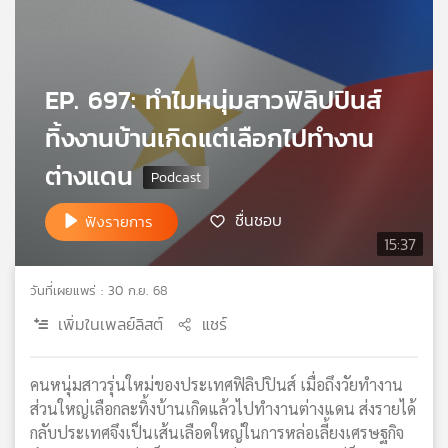
เครือ
ข่าย
วิทยุ
ไทย
EP. 697: ทำไมหนุ่มสาวฟิลิปปินส์
พี
ทิ้งงานบ้านเกิดแต่เลือกไปทำงาน
บี
เอส
ต่างแดน
ชื่นชอบ
ฟังรายการ
แผนที่
15:37
วิทยุ
เครือ
วันที่เผยแพร่ : 30 ก.ย. 68
ข่าย
เพิ่มในเพลย์ลิสต์
แชร์
คนหนุ่มสาวรุ่นใหม่ของประเทศฟิลิปปินส์ เมื่อถึงวัยทำงาน
ส่วนใหญ่เลือกละทิ้งบ้านเกิดแล้วไปทำงานต่างแดน ส่งรายได้
กลับประเทศจึงเป็นเส้นเลือดใหญ่ในการหล่อเลี้ยงเศรษฐกิจ