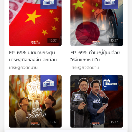
15:37
15:37
EP. 698: นโยบายกระตุ้น
EP. 699: ทำไมญี่ปุ่นปล่อย
เศรษฐกิจของจีน สะเทือน
ให้จีนแซงหน้าใน
สะท้อนถึงเศรษฐกิจไทย
อุตสาหกรรมรถยนต์ EV
เศรษฐกิจติดบ้าน
เศรษฐกิจติดบ้าน
15:37
15:37