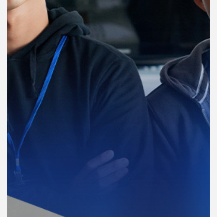
คุณ
เพลง
บทความ
ข่าว
และ
กิจกรรม
เกี่ยว
กับ
เรา