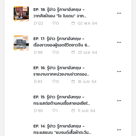
EP. 18: รู้ข่าว รู้ภาษาอังกฤษ -
วาทศิลป์ของ "โจ ไบเดน" จาก
แถลงผลงาน 100 วันแรก
122
0
02 พ.ค. 64
EP. 17: รู้ข่าว รู้ภาษาอังกฤษ -
เรื่องราวของผู้รอดชีวิตชาวจีน 6
คน จากเหตุเรือไททานิกล่ม
98
0
25 เม.ย. 64
EP. 16: รู้ข่าว รู้ภาษาอังกฤษ -
รายงานจากหน่วยงานข่าวกรอง
สหรัฐฯ ชี้ว่า "จีน" คือภัยคุกคาม
83
0
18 เม.ย. 64
อันดับหนึ่ง
EP. 15: รู้ข่าว รู้ภาษาอังกฤษ -
กระแสต่อต้านคนเชื้อสายเอเชียใน
สหรัฐฯ สู่การก่อความรุนแรง
90
1
11 เม.ย. 64
EP. 14: รู้ข่าว รู้ภาษาอังกฤษ -
กระแสแบน "แบรนด์เสื้อผ้าตะวัน