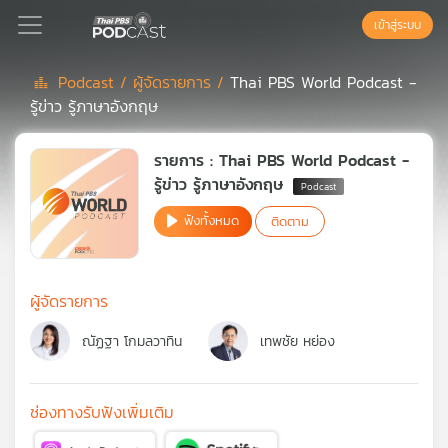
เข้าสู่ระบบ
Podcast /
ผู้จัดรายการ /
Thai PBS World Podcast -
รู้ข่าว รู้ภาษาอังกฤษ
Podcast
รายการ : Thai PBS World Podcast -
เพล
รู้ข่าว รู้ภาษาอังกฤษ
ย์
ฟังทั้งหมด
ติดตาม
ลิ
สต์
แนะนำ
ผู้จัดรายการ
ณัฏฐา โกมลวาทิน
เทพชัย หย่อง
เพล
ย์
ลิ
สต์
ช่องทางรับฟังเพิ่มเติม
ของ