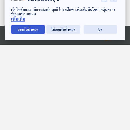
ปรากฏการณ์ใหม่จาก
ดาวน์โหลด Thai PBS Podcast Application
เว็บไซต์ของเรามีการจัดเก็บคุกกี้ โปรดศึกษาเพิ่มเติมที่นโยบายคุ้มครอง
แอปพลิเคชัน Clubhouse
55
0
28 ก.พ. 64
ข้อมูลส่วนบุคคล
เพิ่มเติม
EP. 8: รู้ข่าว รู้ภาษาอังกฤษ -
ยอมรับทั้งหมด
ไม่ยอมรับทั้งหมด
ปิด
พลังการสื่อสารของคนรุ่นใหม่เมีย
นมาเพื่อต่อต้านรัฐประหาร
Ⓒ 2020 องค์การกระจายเสียงและแพร่ภาพสาธารณะแห่งประเทศไทย
47
0
21 ก.พ. 64
EP. 7: รู้ข่าว รู้ภาษาอังกฤษ -
QAnon กลุ่มผู้สนับสนุน "โดนัลด์
ทรัมป์" ที่เชื่อในทฤษฎีสมคบคิด
47
0
14 ก.พ. 64
พอตคาสต์ที่เกี่ยวข้อง