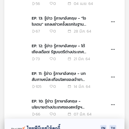
ตก" ในจีน หลังประกาศไม่ใช้ฝ้ายซิ
56
0
04 เม.ย. 64
นเจียง
EP. 13: รู้ข่าว รู้ภาษาอังกฤษ - "โจ
ไบเดน" แถลงข่าวครั้งแรกในฐานะ
ประธานาธิบดีสหรัฐฯ
67
0
28 มี.ค. 64
EP. 12: รู้ข่าว รู้ภาษาอังกฤษ - โต้
เถียงเดือด! รัฐมนตรีต่างประเทศ
สหรัฐฯ - จีน พบกันครั้งแรกที่
73
0
21 มี.ค. 64
อะแลสกา
EP. 11: รู้ข่าว รู้ภาษาอังกฤษ - บท
สัมภาษณ์สะเทือนโลกของเจ้าชาย
แฮร์รี่และเมแกน
105
0
14 มี.ค. 64
EP. 10: รู้ข่าว รู้ภาษาอังกฤษ -
นโยบายต่างประเทศของสหรัฐฯ
จากคำแถลงของแอนโทนี่ บลิง
66
0
07 มี.ค. 64
เคน
ไทยพีบีเอสใช้คุกกี้
EN
TH
EP. 9: รู้ข่าว รู้ภาษาอังกฤษ -