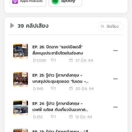
คุณ
เพลง
39 คลิปเสียง
จัดเรียง
บทความ
EP. 26: ปิดฉาก "แอปเปิลเดลี่"
สื่อหนุนประชาธิปไตยในฮ่องกง
1,028
1
27 มิ.ย. 64
ข่าว
และ
EP. 25: รู้ข่าว รู้ภาษาอังกฤษ -
กิจกรรม
บทสรุปประชุมสุดยอด "ไบเดน -
ปูติน"
346
1
20 มิ.ย. 64
เกี่ยว
EP. 24: รู้ข่าว รู้ภาษาอังกฤษ -
กับ
เจฟฟ์ เบโซส กับเที่ยวบินอวกาศ
ครั้งประวัติศาสตร์
เรา
252
1
13 มิ.ย. 64
EP. 23: รู้ข่าว รู้ภาษาอังกฤษ - “สี