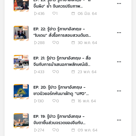
จิ้นผิง” ย้ำ จีนควรปรับภาพ
เครือ
ลักษณ์ ให้ดูน่ารัก น่าเชื่อถือต่อ
ข่าย
436
1
06 มิ.ย. 64
นานาชาติ
วิทยุ
ไทย
EP. 22: รู้ข่าว รู้ภาษาอังกฤษ -
พี
"ไบเดน" สั่งรื้อการสอบสวนต้นตอ
บี
โควิด-19 สะเทือนความขัดแย้ง
288
0
30 พ.ค. 64
เอส
สหรัฐฯ - จีน
EP. 21: รู้ข่าว รู้ภาษาอังกฤษ - สื่อ
จีนกับการนำเสนอภาพลักษณ์เชิง
แผนที่
บวก ในช่วงการระบาดโควิด-19
433
0
23 พ.ค. 64
วิทยุ
เครือ
EP. 20: รู้ข่าว รู้ภาษาอังกฤษ -
ข่าย
ชาวนิวยอร์กหันมาเฝ้าดู “UFO”
มากขึ้น ในช่วงโควิด-19 ระบาด
130
0
16 พ.ค. 64
EP. 19: รู้ข่าว รู้ภาษาอังกฤษ -
จับตาชิ้นส่วนจรวดของจีนกับ
ความเสี่ยงที่จะตกสู่พื้นโลก
274
0
09 พ.ค. 64