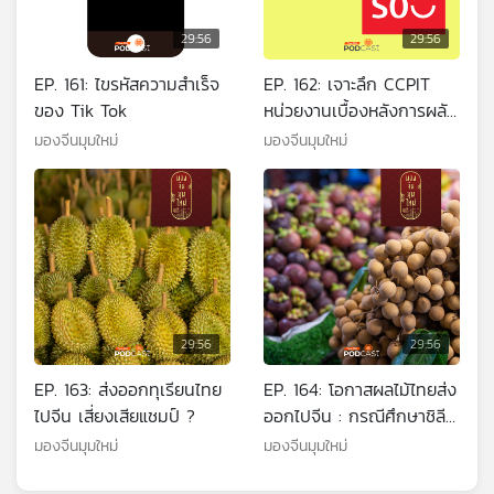
29:56
29:56
EP. 161: ไขรหัสความสำเร็จ
EP. 162: เจาะลึก CCPIT
ของ Tik Tok
หน่วยงานเบื้องหลังการผลัก
ดันธุรกิจจีนสู่ต่างประเทศ
มองจีนมุมใหม่
มองจีนมุมใหม่
29:56
29:56
EP. 163: ส่งออกทุเรียนไทย
EP. 164: โอกาสผลไม้ไทยส่ง
ไปจีน เสี่ยงเสียแชมป์ ?
ออกไปจีน : กรณีศึกษาชิลี
และนิวซีแลนด์
มองจีนมุมใหม่
มองจีนมุมใหม่