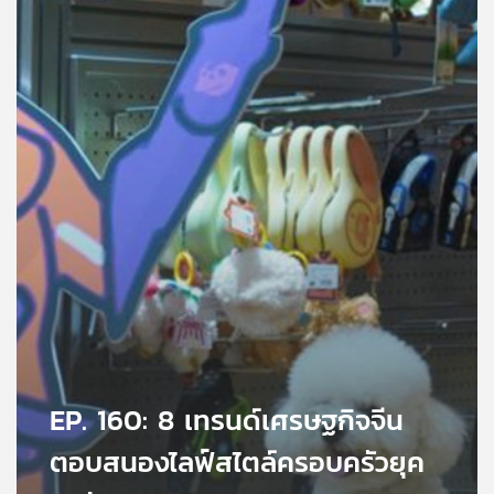
คุณ
เพลง
บทความ
ข่าว
และ
กิจกรรม
เกี่ยว
กับ
EP. 160: 8 เทรนด์เศรษฐกิจจีน
เรา
ตอบสนองไลฟ์สไตล์ครอบครัวยุค