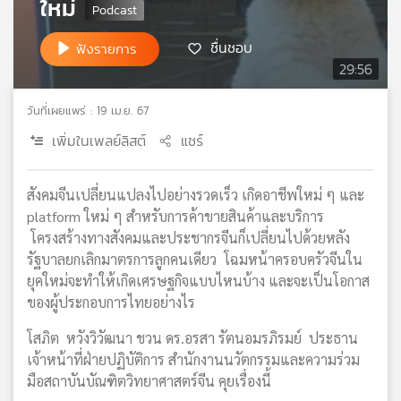
ใหม่
เครือ
ข่าย
ชื่นชอบ
ฟังรายการ
วิทยุ
29:56
ไทย
พี
วันที่เผยแพร่ : 19 เม.ย. 67
บี
เอส
เพิ่มในเพลย์ลิสต์
แชร์
สังคมจีนเปลี่ยนแปลงไปอย่างรวดเร็ว เกิดอาชีพใหม่ ๆ และ
แผนที่
platform ใหม่ ๆ สำหรับการค้าขายสินค้าและบริการ
วิทยุ
โครงสร้างทางสังคมและประชากรจีนก็เปลี่ยนไปด้วยหลัง
เครือ
รัฐบาลยกเลิกมาตรการลูกคนเดียว โฉมหน้าครอบครัวจีนใน
ข่าย
ยุคใหม่จะทำให้เกิดเศรษฐกิจแบบไหนบ้าง และจะเป็นโอกาส
ของผู้ประกอบการไทยอย่างไร
โสภิต หวังวิวัฒนา ชวน ดร.อรสา รัตนอมรภิรมย์ ประธาน
เจ้าหน้าที่ฝ่ายปฏิบัติการ สำนักงานนวัตกรรมและความร่วม
มือสถาบันบัณฑิตวิทยาศาสตร์จีน คุยเรื่องนี้