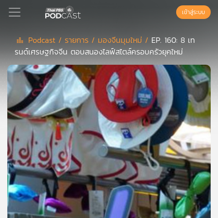
เข้าสู่ระบบ
Podcast /
รายการ /
มองจีนมุมใหม่ /
EP. 160: 8 เท
รนด์เศรษฐกิจจีน ตอบสนองไลฟ์สไตล์ครอบครัวยุคใหม่
Podcast
เพล
ย์
ลิ
สต์
แนะนำ
เพล
ย์
ลิ
สต์
ของ