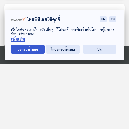
ตอนที่เกี่ยวข้อง
ไทยพีบีเอสใช้คุกกี้
EN
TH
ดาวน์โหลด Thai PBS Podcast Application
เว็บไซต์ของเรามีการจัดเก็บคุกกี้ โปรดศึกษาเพิ่มเติมที่นโยบายคุ้มครอง
ข้อมูลส่วนบุคคล
เพิ่มเติม
ยอมรับทั้งหมด
ไม่ยอมรับทั้งหมด
ปิด
Ⓒ 2020 องค์การกระจายเสียงและแพร่ภาพสาธารณะแห่งประเทศไทย
29:56
29:56
EP. 15: จับตา "งบฯ เยียวยา
ปัญหาสารพิษเกินค่า
- ฟื้นฟู" น้ำท่วมภาคใต้
มาตรฐานในแม่น้ำกก แม่น้ำ
"น้อยไป - ตกหล่น" หรือไม่
โขง / ดื่มนมวัวทำให้เป็นสิว
ตอบโจทย์
ภูมิคุ้มกัน
?
จริงหรือ