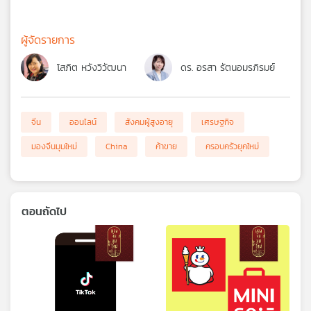
ผู้จัดรายการ
โสภิต หวังวิวัฒนา
ดร. อรสา รัตนอมรภิรมย์
จีน
ออนไลน์
สังคมผู้สูงอายุ
เศรษฐกิจ
มองจีนมุมใหม่
China
ค้าขาย
ครอบครัวยุคใหม่
ตอนถัดไป