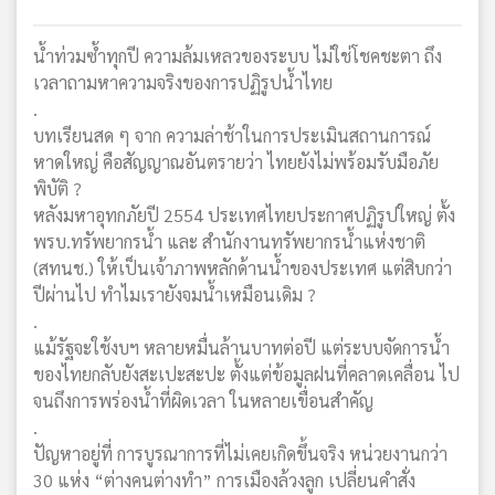
น้ำท่วมซ้ำทุกปี ความล้มเหลวของระบบ ไม่ใช่โชคชะตา ถึง
เวลาถามหาความจริงของการปฏิรูปน้ำไทย
.
บทเรียนสด ๆ จาก ความล่าช้าในการประเมินสถานการณ์
หาดใหญ่ คือสัญญาณอันตรายว่า ไทยยังไม่พร้อมรับมือภัย
พิบัติ ?
หลังมหาอุทกภัยปี 2554 ประเทศไทยประกาศปฏิรูปใหญ่ ตั้ง
พรบ.ทรัพยากรน้ำ และ สำนักงานทรัพยากรน้ำแห่งชาติ
(สทนช.) ให้เป็นเจ้าภาพหลักด้านน้ำของประเทศ แต่สิบกว่า
ปีผ่านไป ทำไมเรายังจมน้ำเหมือนเดิม ?
.
แม้รัฐจะใช้งบฯ หลายหมื่นล้านบาทต่อปี แต่ระบบจัดการน้ำ
ของไทยกลับยังสะเปะสะปะ ตั้งแต่ข้อมูลฝนที่คลาดเคลื่อน ไป
จนถึงการพร่องน้ำที่ผิดเวลา ในหลายเขื่อนสำคัญ
.
ปัญหาอยู่ที่ การบูรณาการที่ไม่เคยเกิดขึ้นจริง หน่วยงานกว่า
30 แห่ง “ต่างคนต่างทำ” การเมืองล้วงลูก เปลี่ยนคำสั่ง