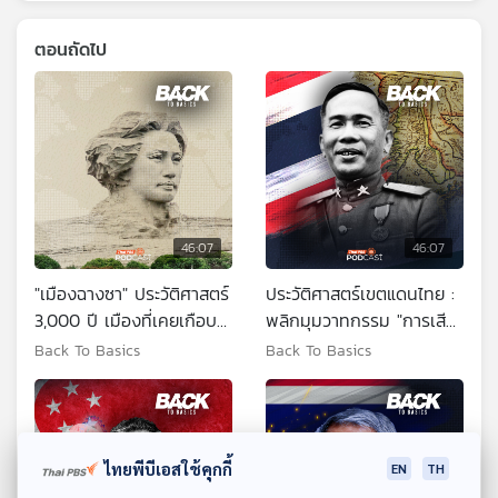
ตอนถัดไป
46:07
46:07
"เมืองฉางซา" ประวัติศาสตร์
ประวัติศาสตร์เขตแดนไทย :
3,000 ปี เมืองที่เคยเกือบ
พลิกมุมวาทกรรม "การเสีย
ถูกลบออกจากแผนที่โลก
ดินแดน-ชาตินิยม"
Back To Basics
Back To Basics
ไทยพีบีเอสใช้คุกกี้
EN
TH