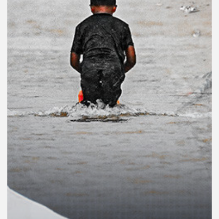
คุณ
เพลง
บทความ
ข่าว
และ
กิจกรรม
เกี่ยว
กับ
เรา