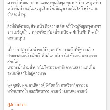
มากกว่าพัฒนาระบบ และลงทุนผิดจุด ทุ่มงบฯ ท้ายเหตุ สร้าง
พนังกั้นน้ำ แต่ไม่ลงทุนในเรื่องข้อมูล เทคโนโลยี หรือแบบ
จำลองน้ำทุ่ง
.
สิ่งที่กำลังรออยู่ข้างหน้า คือความเสี่ยงครั้งใหญ่ที่สุดกรุงเทพฯ
อาจเผชิญน้ำ 3 ทางพร้อมกัน (น้ำเหนือ + ฝนในพื้นที่ + น้ำ
ทะเลหนุน)
.
เมื่อการปฏิรูปไม่ช่วยแก้ปัญหา ถึงเวลาแล้วที่รัฐบาลต้อง
ประกาศแผนรับมือภัยพิบัติแบบโปร่งใส ชัดเจน และตรวจ
สอบได้
เพราะน้ำท่วมซ้ำซากไม่ใช่ธรรมชาติเอาชนะเรา แต่เป็น
ระบบที่เอาไม่อยู่ต่างหาก
.
พูดคุยกับ ผศ. ดร.สิตางศุ์ พิลัยหล้า ภาควิชาวิศวกรรม
ทรัพยากรน้ำ คณะวิศวกรรมศาสตร์ ม.เกษตรศาสตร์
ผู้จัดรายการ