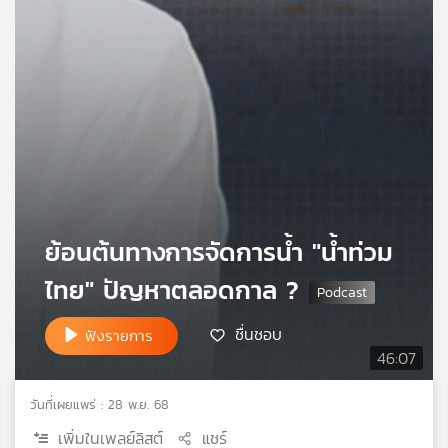
เครือ
ข่าย
วิทยุ
ไทย
พี
บี
เอส
แผนที่
ย้อนต้นทางการจัดการน้ำ "น้ำท่วม
วิทยุ
เครือ
ไทย" ปัญหาตลอดกาล ?
ข่าย
ชื่นชอบ
ฟังรายการ
46:07
วันที่เผยแพร่ : 28 พ.ย. 68
เพิ่มในเพลย์ลิสต์
แชร์