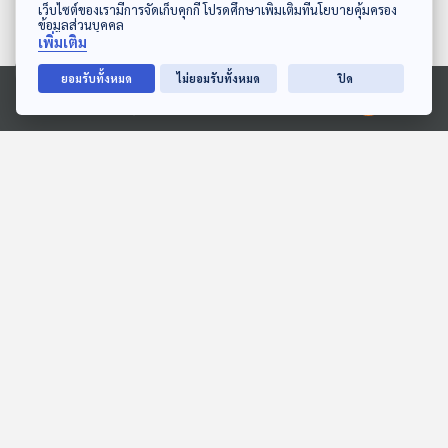
ดาวน์โหลด Thai PBS Podcast Application
เว็บไซต์ของเรามีการจัดเก็บคุกกี้ โปรดศึกษาเพิ่มเติมที่นโยบายคุ้มครอง
ข้อมูลส่วนบุคคล
เพิ่มเติม
46:07
46:07
ยอมรับทั้งหมด
ไม่ยอมรับทั้งหมด
ปิด
"สิงคโปร์" หลักคิด “สร้าง
ต้นทุนที่ "ไทย" ต้องเสีย
ชาติ-บริหารประเทศ” :
จากความขัดแย้งกับ
Ⓒ 2020 องค์การกระจายเสียงและแพร่ภาพสาธารณะแห่งประเทศไทย
เจริญทิ้ง "เพื่อนบ้าน" ไม่
"กัมพูชา"
Back To Basics
Back To Basics
เห็นฝุ่น
ตอนที่เกี่ยวข้อง
46:07
46:07