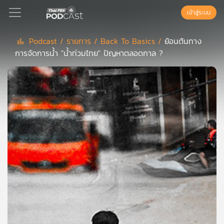
เข้าสู่ระบบ
Podcast /
รายการ /
Back To Basics /
ย้อนต้นทาง
การจัดการน้ำ "น้ำท่วมไทย" ปัญหาตลอดกาล ?
Podcast
เพล
ย์
ลิ
สต์
แนะนำ
เพล
ย์
ลิ
สต์
ของ