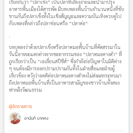
เรียกกันว่า “ปลาเข็ง” เป็นปลาที่เลี้ยงง่ายและนำมาปรุง
อาหารพื้นเมืองได้สารพัด มีบทเพลงพื้นบ้านจำนวนหนึ่งที่ขับ
ขานกันถึงปลาเข็งทั้งในเชิงสัญญะและความบันเทิงควบคู่ไป
กับเพลงที่กล่าวถึงปลาช่อนหรือ “ปลาค่อ”
.
บทเพลงว่าด้วยปลาเข็งหรือปลาหมอพื้นบ้านที่คัดสรรมาใน
วันนี้อาจจะแตกต่างจากชะตากรรมของ “ปลาหมอคางดำ” ที่
ถูกเรียกว่าเป็น “เอเลี่ยนสปีชีส์” ซึ่งกำลังก่อปัญหาในมิติต่าง
ๆ จนต้องมีการออกปรามปรามกันทั้งในฝ่ายสื่อและฝ่ายผู้
เกี่ยวข้อง หวังว่าอคติต่อปลาหมอคางดำคงไม่ส่งผลกระทบมา
ถึงปลาหมอพื้นบ้านที่เป็นอาหารสามัญของชาวบ้านทั้งสอง
ฟากฝั่งวัฒนธรรม
ผู้จัดรายการ
อานันท์ นาคคง