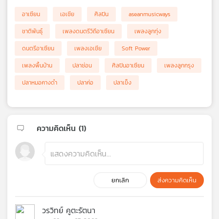
อาเซียน
เอเชีย
ศิลปิน
aseanmusicways
ชาติพันธ์ุ
เพลงดนตรีวิถีอาเซียน
เพลงลูกทุ่ง
ดนตรีอาเซียน
เพลงเอเชีย
Soft Power
เพลงพื้นบ้าน
ปลาช่อน
ศิลปินอาเซียน
เพลงลูกกรุง
ปลาหมอคางดำ
ปลาค่อ
ปลาเข็ง
ความคิดเห็น (
1
)
ยกเลิก
ส่งความคิดเห็น
วรวิทย์ คูตะรัตนา