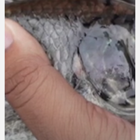
คุณ
เพลง
บทความ
ข่าว
และ
กิจกรรม
เกี่ยว
กับ
เรา