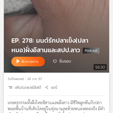
เครือ
ข่าย
วิทยุ
ไทย
พี
บี
EP. 278: มนต์รักปลาเข็ง(ปลา
เอส
หมอ)ฝั่งอีสานและสปป.ลาว
แผนที่
ชื่นชอบ
ฟังรายการ
วิทยุ
58:30
เครือ
ข่าย
วันที่เผยแพร่ : 28 ก.ค. 67
เพิ่มในเพลย์ลิสต์
แชร์
เกษตรกรรมทั้งฝั่งไทยอีสานและฝั่งลาว มีชีวิตผูกพันกับปลา
หมอพื้นบ้านที่เติบโตอยู่ในทุ่งนาและห้วยหนองคลองบึง มีคำ