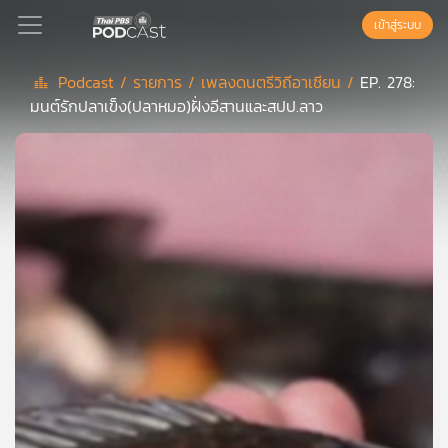
เข้าสู่ระบบ
Podcast /
รายการ /
เพลงดนตรีวิถีอาเซียน /
EP. 278:
มนต์รักปลาเข็ง(ปลาหมอ)ฝั่งอีสานและสปป.ลาว
Podcast
เพล
ย์
ลิ
สต์
แนะนำ
เพล
ย์
ลิ
สต์
ของ