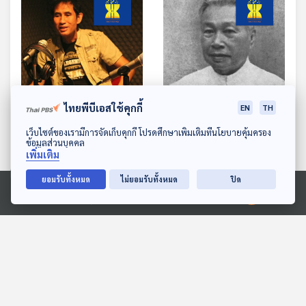
58:30
58:30
ไทยพีบีเอสใช้คุกกี้
EN
TH
EP. 281: รำลึกจายสายมาว
EP. 282: ย้อนรอยศตวรรษ
ดาวน์โหลด Thai PBS Podcast Application
เว็บไซต์ของเรามีการจัดเก็บคุกกี้ โปรดศึกษาเพิ่มเติมที่นโยบายคุ้มครอง
สัญญาที่ปางโหลง เพลงใน
แห่งการเดินทาง ของหลวง
ข้อมูลส่วนบุคคล
เพิ่มเติม
หัวใจคนไทใหญ่
ประดิษฐไพเราะ สู่เกาะชวา
เพลงดนตรีวิถีอาเซียน
เพลงดนตรีวิถีอาเซียน
ยอมรับทั้งหมด
ไม่ยอมรับทั้งหมด
ปิด
Ⓒ 2020 องค์การกระจายเสียงและแพร่ภาพสาธารณะแห่งประเทศไทย
ตอนที่เกี่ยวข้อง