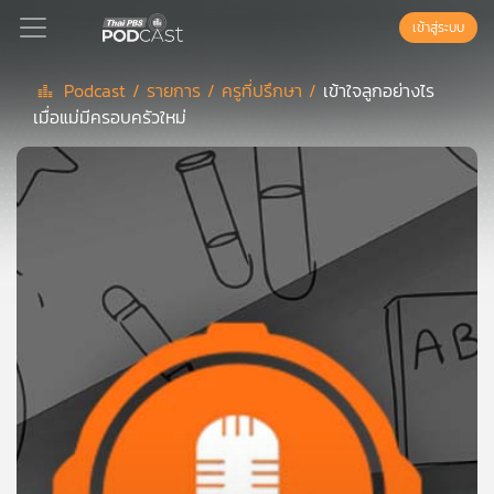
เข้าสู่ระบบ
Podcast /
รายการ /
ครูที่ปรึกษา /
เข้าใจลูกอย่างไร
เมื่อแม่มีครอบครัวใหม่
Podcast
เพล
ย์
ลิ
สต์
แนะนำ
เพล
ย์
ลิ
สต์
ของ