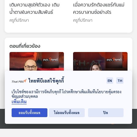
เติมความสุขให้ตัวเอง เติม
เมื่อความรักต้องแชร์กันแม่
น้ำตาลในความสัมพันธ์
ควรบาลานซ์อย่างไร
ครูที่ปรึกษา
ครูที่ปรึกษา
ตอนที่เกี่ยวข้อง
ไทยพีบีเอสใช้คุกกี้
EN
TH
ดาวน์โหลด Thai PBS Podcast Application
เว็บไซต์ของเรามีการจัดเก็บคุกกี้ โปรดศึกษาเพิ่มเติมที่นโยบายคุ้มครอง
ข้อมูลส่วนบุคคล
21:56
21:56
เพิ่มเติม
EP. 20: แรงกดดัน "โดนัลด์
EP. 129: "ความผิดปกติ"
ยอมรับทั้งหมด
ไม่ยอมรับทั้งหมด
ปิด
ทรัมป์" บีบ "ไทย - กัมพูชา"
โครงการ "TH-AI
Ⓒ 2020 องค์การกระจายเสียงและแพร่ภาพสาธารณะแห่งประเทศไทย
เจรจาหยุดยิง ?
Passport" ไม่จบ ?
ตอบโจทย์
ตอบโจทย์