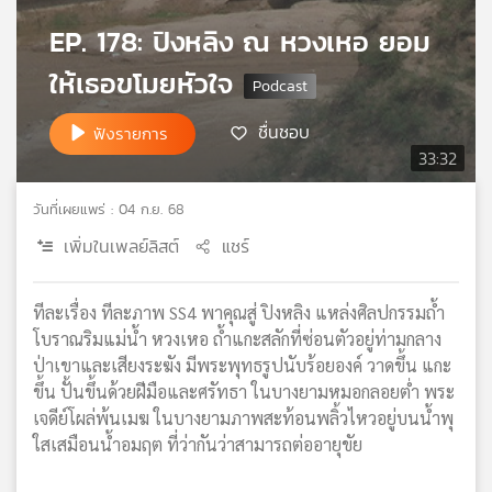
เครือ
EP. 178: ปิงหลิง ณ หวงเหอ ยอม
ข่าย
วิทยุ
ให้เธอขโมยหัวใจ
ไทย
พี
ชื่นชอบ
ฟังรายการ
บี
33:32
เอส
วันที่เผยแพร่ : 04 ก.ย. 68
เพิ่มในเพลย์ลิสต์
แชร์
แผนที่
วิทยุ
เครือ
ทีละเรื่อง ทีละภาพ SS4 พาคุณสู่ ปิงหลิง แหล่งศิลปกรรมถ้ำ
ข่าย
โบราณริมแม่น้ำ หวงเหอ ถ้ำแกะสลักที่ซ่อนตัวอยู่ท่ามกลาง
ป่าเขาและเสียงระฆัง มีพระพุทธรูปนับร้อยองค์ วาดขึ้น แกะ
ขึ้น ปั้นขึ้นด้วยฝีมือและศรัทธา ในบางยามหมอกลอยต่ำ พระ
เจดีย์โผล่พ้นเมฆ ในบางยามภาพสะท้อนพลิ้วไหวอยู่บนน้ำพุ
ใสเสมือนน้ำอมฤต ที่ว่ากันว่าสามารถต่ออายุขัย