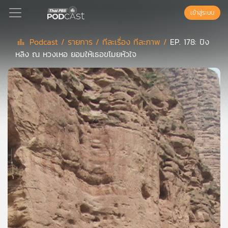
เข้าสู่ระบบ
Podcast /
รายการ /
ทีละเรื่อง ทีละภาพ /
EP. 178: ปิง
หลิง ณ หวงเหอ ยอมให้เธอขโมยหัวใจ
Podcast
เพล
ย์
ลิ
สต์
แนะนำ
เพล
ย์
ลิ
สต์
ของ