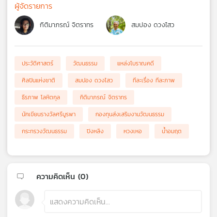
ผู้จัดรายการ
กิติมาภรณ์ จิตราทร
สมปอง ดวงไสว
ประวัติศาสตร์
วัฒนธรรม
แหล่งโบราณคดี
ศิลปินแห่งชาติ
สมปอง ดวงไสว
ทีละเรื่อง ทีละภาพ
ธีรภาพ โลหิตกุล
กิติมาภรณ์ จิตราทร
นักเขียนรางวัลศรีบูรพา
กองทุนส่งเสริมงานวัฒนธรรม
กระทรวงวัฒนธรรม
ปิงหลิง
หวงเหอ
น้ำอมฤต
ความคิดเห็น (
0
)