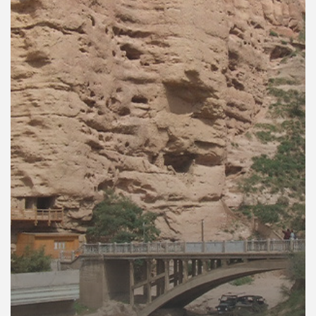
คุณ
เพลง
บทความ
ข่าว
และ
กิจกรรม
เกี่ยว
กับ
เรา