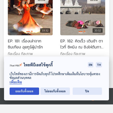
33:32
33:32
EP. 181: เรื่องเล่าจาก
EP. 182: คิดเร็ว เดินช้า ตา
ซินเกียง อุยกูร์ผู้น่ารัก
ไวที่ ซิหนิง ณ ชิงไห่ต้นทาง
รถไฟสูงสุดโลก
ทีละเรื่อง ทีละภาพ
ทีละเรื่อง ทีละภาพ
ไทยพีบีเอสใช้คุกกี้
EN
TH
ดาวน์โหลด Thai PBS Podcast Application
เว็บไซต์ของเรามีการจัดเก็บคุกกี้ โปรดศึกษาเพิ่มเติมที่นโยบายคุ้มครอง
ตอนที่เกี่ยวข้อง
ข้อมูลส่วนบุคคล
เพิ่มเติม
ยอมรับทั้งหมด
ไม่ยอมรับทั้งหมด
ปิด
Ⓒ 2020 องค์การกระจายเสียงและแพร่ภาพสาธารณะแห่งประเทศไทย