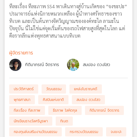
ทีละเรื่อง ทีละภาพ SS4 พาเดินทางสู่บ้านเกิดของ “จงขะปะ”
ปรมาจารย์แห่งนิกายหมวกเหลือง ผู้นำทางศรัทธาของชาว
ทิเบต และเป็นต้นทางจิตวิญญาณขององค์ทะไล ลามะใน
ปัจจุบัน นี่ไม่ใช่แค่จุดเริ่มต้นของรถไฟสายสูงที่สุดในโลก แต่
คือรากลึกแห่งพุทธศาสนาแบบทิเบต
ผู้จัดรายการ
กิติมาภรณ์ จิตราทร
สมปอง ดวงไสว
ประวัติศาสตร์
วัฒนธรรม
แหล่งโบราณคดี
พุทธศาสนา
ศิลปินแห่งชาติ
สมปอง ดวงไสว
ทีละเรื่อง ทีละภาพ
ธีรภาพ โลหิตกุล
กิติมาภรณ์ จิตราทร
นักเขียนรางวัลศรีบูรพา
ทิเบต
กองทุนส่งเสริมงานวัฒนธรรม
กระทรวงวัฒนธรรม
จงขะปะ