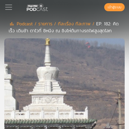
เข้าสู่ระบบ
Podcast /
รายการ /
ทีละเรื่อง ทีละภาพ /
EP. 182: คิด
เร็ว เดินช้า ตาไวที่ ซิหนิง ณ ชิงไห่ต้นทางรถไฟสูงสุดโลก
Podcast
เพล
ย์
ลิ
สต์
แนะนำ
เพล
ย์
ลิ
สต์
ของ