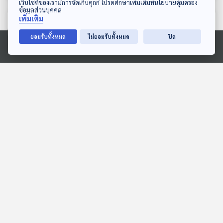
เว็บไซต์ของเรามีการจัดเก็บคุกกี้ โปรดศึกษาเพิ่มเติมที่นโยบายคุ้มครอง
ข้อมูลส่วนบุคคล
เพิ่มเติม
ตอนที่เกี่ยวข้อง
ยอมรับทั้งหมด
ไม่ยอมรับทั้งหมด
ปิด
Ⓒ 2020 องค์การกระจายเสียงและแพร่ภาพสาธารณะแห่งประเทศไทย
31:21
31:21
Hugh Everett III ผู้เสนอ
EP. 10: ความสัมพันธ์ของ
Many-worlds
คนและสัตว์ ที่ถูกเล่าใน
Interpretation
ภาพยนตร์
Eureka ท่องโลกวิทยาการ
Cine Thought ถอดความคิด
หนัง