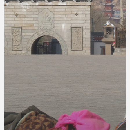
คุณ
เพลง
บทความ
ข่าว
และ
กิจกรรม
เกี่ยว
กับ
เรา