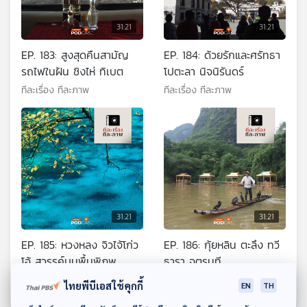
31:21
31:21
EP. 183: สูงสุดคืนสามัญ
EP. 184: ด้วยรักและศรัทธา
รถไฟในฝัน ชิงไห่ ทิเบต
โปตะลา นิจนิรันดร์
ทีละเรื่อง ทีละภาพ
ทีละเรื่อง ทีละภาพ
31:21
31:21
EP. 185: หวงหลง จิวไจ้โก่ว
EP. 186: กุ้ยหลิน ตะลึง ทวี
โอ้..สวรรค์บนพื้นพิภพ
ธารา จตุรนที
ทีละเรื่อง ทีละภาพ
ทีละเรื่อง ทีละภาพ
ไทยพีบีเอสใช้คุกกี้
EN
TH
ดาวน์โหลด Thai PBS Podcast Application