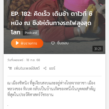
เครือ
ข่าย
EP. 182: คิดเร็ว เดินช้า ตาไวที่ ซิ
วิทยุ
หนิง ณ ชิงไห่ต้นทางรถไฟสูงสุด
ไทย
พี
โลก
บี
เอส
ชื่นชอบ
ฟังรายการ
31:21
แผนที่
วันที่เผยแพร่ : 18 ก.ย. 68
วิทยุ
เครือ
เพิ่มในเพลย์ลิสต์
แชร์
ข่าย
ณ เมืองซิหนิง ที่ดูเงียบสงบและอยู่ห่างไกลจากลาซา เมือง
หลวงของ ทิเบต กลับเป็นบ้านเกิดของหนึ่งในบุคคลสำคัญ
ที่สุดในประวัติศาสตร์วัชรยาน
.