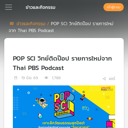
ข่าวและกิจกรรม
เข้าสู่ระบบ
ข่าวและกิจกรรม /
POP SCI วิทย์ติดป๊อป รายการใหม่
จาก Thai PBS Podcast
Podcast
เพล
POP SCI วิทย์ติดป๊อป รายการใหม่จาก
ย์
ลิ
Thai PBS Podcast
สต์
แนะนำ
19 มิ.ย. 69
1,788
แชร์
เพล
ย์
ลิ
สต์
ของ