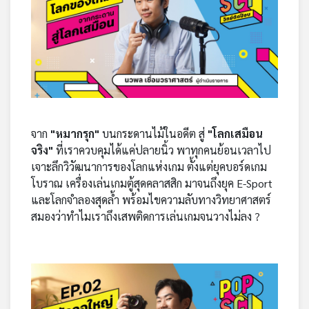
เครือ
ข่าย
วิทยุ
ไทย
พี
บี
เอส
จาก
"หมากรุก"
บนกระดานไม้ในอดีต สู่
"โลกเสมือน
จริง"
ที่เราควบคุมได้แค่ปลายนิ้ว พาทุกคนย้อนเวลาไป
แผนที่
เจาะลึกวิวัฒนาการของโลกแห่งเกม ตั้งแต่ยุคบอร์ดเกม
วิทยุ
โบราณ เครื่องเล่นเกมตู้สุดคลาสสิก มาจนถึงยุค E-Sport
เครือ
และโลกจำลองสุดล้ำ พร้อมไขความลับทางวิทยาศาสตร์
ข่าย
สมองว่าทำไมเราถึงเสพติดการเล่นเกมจนวางไม่ลง ?