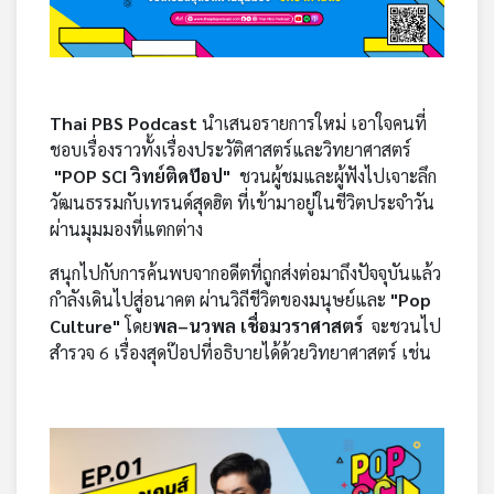
คุณ
เพลง
Thai PBS Podcast
นำเสนอรายการใหม่ เอาใจคนที่
ชอบเรื่องราวทั้งเรื่องประวัติศาสตร์และวิทยาศาสตร์
บทความ
"POP SCI วิทย์ติดป๊อป"
ชวนผู้ชมและผู้ฟังไปเจาะลึก
วัฒนธรรมกับเทรนด์สุดฮิต ที่เข้ามาอยู่ในชีวิตประจำวัน
ผ่านมุมมองที่แตกต่าง
ข่าว
สนุกไปกับการค้นพบจากอดีตที่ถูกส่งต่อมาถึงปัจจุบันแล้ว
และ
กำลังเดินไปสู่อนาคต ผ่านวิถีชีวิตของมนุษย์และ
"Pop
กิจกรรม
Culture"
โดย
พล–นวพล เชื่อมวราศาสตร์
จะชวนไป
สำรวจ 6 เรื่องสุดป๊อปที่อธิบายได้ด้วยวิทยาศาสตร์ เช่น
เกี่ยว
กับ
เรา