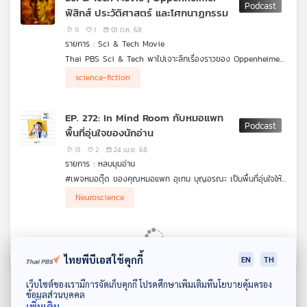
ฟิสิกส์ ประวัติศาสตร์ และโศกนาฏกรรม
11
1
01 ต.ค. 68
รายการ : Sci & Tech Movie
Thai PBS Sci & Tech พาไปเจาะลึกเรื่องราวของ Oppenheimer
หนังสุดเข้มข้นของ Christopher Nolan ที่เล่าถึงเบื้องหลังการสร้าง
science-fiction
ระเบิดปรมาณู ทฤษฎีฟิสิกส์ “ทฤษฎีสัมพัทธภาพ” และความขัดแย้ง
ระหว่างวิทยาศาสตร์กับศีลธรรม
EP. 272: In Mind Room กับหมอแพท
พื้นที่อุ่นใจของนักอ่าน
13
2
24 เม.ย. 68
รายการ : หลบมุมอ่าน
#เพจหมอตุ๊ด ของคุณหมอแพท อุเทน บุญอรณะ เป็นพื้นที่อุ่นใจให้
กับผู้ติดตามมากกว่า 3 แสนคน คุณหมอผู้เชี่ยวชาญด้านสมอง เป็น
คุณหมอแพท มาร่วมพูดคุยในรายการ #หลบมุมอ่าน ถึงเส้นทางการ
Neuroscience
ทั้งนักเขียนและเจ้คนหนึ่ง ผู้พร้อมเสิร์ฟการปลอบประโลมไปยังลูก
เป็นนักเขียนและการเป็นหมอ จากการเป็นนักอ่าน ติดตามคุณแม่ไปยัง
เพจ
ห้องสมุดประชาชน, งานเขียนเล่มแรก เล่มอื่น ๆ และเล่มที่โด่งดังใน
ต่างประเทศอย่าง My Imaginary Boyfriend, ประสาทวิทยาของ
EP. 833: การค้นพบทางวิทยาศาสตร์ในปี
ประพันธกรเป็นอย่างไรกันนะ คุณหมอแพทมีคำตอบ เช่นเดียวกับ
2024
ปัญหาความรักที่เจ้บอกว่า “การเลือกคนที่ใช่ไม่มีจริง”, ปิดจบด้วย
ไทยพีบีเอสใช้คุกกี้
EN
TH
ความหมายและความแตกต่างของงานเขียนประเภทบอยเลิฟ (BL)
89
5
13 ธ.ค. 67
และเกย์ลิต (Gay Literature)
ดาวน์โหลด Thai PBS Podcast Application
รายการ : Sci & Tech
เว็บไซต์ของเรามีการจัดเก็บคุกกี้ โปรดศึกษาเพิ่มเติมที่นโยบายคุ้มครอง
ข้อมูลส่วนบุคคล
แต่ละมีการศึกษาวิจัยทางวิทยาศาสตร์เกิดขึ้นหลายหมื่นเรื่อง เช่น
เพิ่มเติม