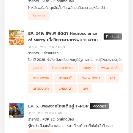
รายการ : POP SCI วิทย์ติดป๊อป
คุณ
ไถหน้าจอมือถือดูคลิปสั้นกันเพลินจนลืมเวลาอยู่หรือเปล่า
#POPSCIวิทย์ติดป๊อป จะพาทุกคนไปแกะรอยเบื้องหลังปรากฏการณ์
Science
"คลิปสั้น" ที่ยึดครองโลกโซเชียลในปัจจุบัน เจาะลึกวิวัฒนาการตั้งแต่
เพลง
ยุคพาดหัวหนังสือพิมพ์ หนังเงียบ 1 นาที สู่ยุคทองของ TikTok และ
YouTube Shorts พร้อมไขความลับทางวิทยาศาสตร์สมองและข้อ
EP. 249: สัพเพ สัตตา Neuroscience
ควรระวังในยุคสมาธิสั้นที่สื่อต้องเอาชนะความเบื่อให้ได้ใน 3 วินาทีแรก
of Mercy เมื่อวิทยาศาสตร์พบว่า ความ
เมตตา คืออาวุธที่ทรงพลังที่สุด
บทความ
538
11
14 ก.ค. 69
รายการ : เล่ารอบโลก
โลกปี 2026 กำลังเดือดด้วยเกมภูมิรัฐศาสตร์... แต่รู้ไหมว่าสมรภูมิที่
ระอุที่สุด อาจไม่ใช่ในสนามรบ แต่คือ "สมองและใจ" ของเราเอง ยุค
"Sound generated by AI via (suno) on (14/07/2569)"
global
Neuroscience
story
พระพุทธเจ้า
ข่าว
เปลี่ยนผ่านทางขั้วอำนาจ (Geopolitical Transition) กำลังป้อน
และ
ความกลัว ความระแวง และความเกลียดชังให้เราผ่านหน้าจอในทุก ๆ
ศาสนาพุทธ
สวดมนต์
สัพเพ สัตตา
เล่า
วัน จนสมองส่วนควบคุมภัยพิบัติอย่าง Amygdala ทำงานหนักไม่เว้น
กิจกรรม
วัน ท่ามกลางวิกฤตที่มหาอำนาจใช้ภาษาของอาวุธและเม็ดเงินหักล้าง
เล่ารอบโลก
แผ่เมตตา
โลก
กัน เครื่องมือทางยุทธศาสตร์ที่จะช่วยให้มนุษย์ตัวเล็ก ๆ อย่างเรา
รอดชีวิตและรักษาความเป็นมนุษย์ไว้ได้ กลับไม่ใช่ปืนหรือรถถัง... แต่
คือ "เมตตาภาวนา" ในพุทธศาสนา
เกี่ยว
EP. 5: เพลงจากไทยเดิมสู่ T-POP
.
กับ
เล่ารอบโลก EP. นี้จะพาคุณดิ่งลึกไปถอดรหัสภาษาบาลี ส่องห้อง
12
1
14 ก.ค. 69
เรา
แล็บประสาทวิทยาศาสตร์ (Neuroscience) เพื่อพิสูจน์ว่า "สัพเพ สัต
รายการ : POP SCI วิทย์ติดป๊อป
ตา" ไม่ใช่แค่บทสวดโลกสวย แต่คือคาถาดับความกลัวและเกราะ
รู้ไหมว่าเบื้องหลังเพลง T-POP ที่เราตื่นตาตื่นใจในวันนี้ ซ่อน
ป้องกันใจขั้นสูงในระเบียบโลกใหม่ที่กำลังบ้าคลั่ง
ประวัติศาสตร์และเทคโนโลยีอะไรไว้บ้าง ? มาร่วมแกะรอยการเดิน