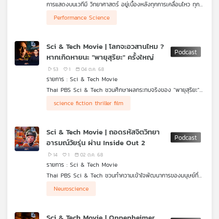
การแสดงบนเวทีมี วิทยาศาสตร์ อยู่เบื้องหลังทุกการเคลื่อนไหว ทุก
ลมหายใจ และทุกโน้ตที่ถูกบรรเลง
.
Performance Science
ตอนนี้ของ GenZ and Classical Music ร่วมพูดคุยกับ ทิพย์วธู
อร่ามวิทยา นักเปียโนหญิงมืออาชีพ เพื่อพาไปรู้จักกับ Performance
Science วิทยาศาสตร์การแสดง ศาสตร์ที่ศึกษาว่า นักดนตรีควรฝึก
Sci & Tech Movie | โลกจะอวสานไหม ?
อย่างไรให้มีประสิทธิภาพสูงสุด ความกดดันบนเวทีจัดการได้จริงไหม?
หากเกิดหายนะ "พายุสุริยะ" ครั้งใหญ่
และนักดนตรีมืออาชีพใช้วิทยาศาสตร์ช่วยยกระดับการแสดงของตัว
เองอย่างไร หาคำตอบได้ในตอนนี้
53
1
04 ต.ค. 68
รายการ : Sci & Tech Movie
Thai PBS Sci & Tech ชวนศึกษาผลกระทบจริงของ "พายุสุริยะ"
ที่เคยทำลายระบบสื่อสารทั้งโลกในอดีต และหากหายนะครั้งใหญ่มาถึง
science fiction thriller film
อีกครั้ง อินเทอร์เน็ต ไฟฟ้า จะล่มสลาย แล้วมนุษย์จะเอาตัวรอด
อย่างไร
Sci & Tech Movie | ถอดรหัสจิตวิทยา
อารมณ์วัยรุ่น ผ่าน Inside Out 2
14
1
02 ต.ค. 68
รายการ : Sci & Tech Movie
Thai PBS Sci & Tech ชวนทำความเข้าใจพัฒนาการของมนุษย์ที่
สะท้อนผ่านตัวละคร "ไรลีย์" กับห้วงเวลาของการก้าวเข้าสู่วัยรุ่น ไป
Neuroscience
กับ "ผศ.นพ.ทรงภูมิ เบญญากร" จิตแพทย์เด็กและวัยรุ่น พร้อม
แนะนำวิธีการรับมือกับความรู้สึก เพื่อดูแลสุขภาพจิต (Mental
health) ในระยะยาว
Sci & Tech Movie | Oppenheimer