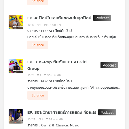
Science
ทางของเสียงดนตรีใน #POPSCIวิทย์ติดป๊อป เจาะลึกวิวัฒนาการ
เครือ
ดนตรีไทยที่เติบโตและปรับตัวไปตามยุคสมัย พร้อมแชร์มุมมองทาง
ข่าย
วิทยาศาสตร์และวิศวกรรมเสียง ทั้งการทำงานของโปรแกรม DAW
EP. 4: ป๊อปไม่เล่นกับของเล่นสุดป๊อป
วิทยุ
และการประมวลผลคณิตศาสตร์ที่สร้างสรรค์ทำนองเพลงให้ติดหูคน
ฟัง
ไทย
10
1
07 ก.ค. 69
รายการ : POP SCI วิทย์ติดป๊อป
พี
ของเล่นชิ้นโปรดในวัยเด็กของคุณซ่อนความลับอะไรไว้ ? ทำไมผู้ใหญ่
บี
อย่างเรายังชอบสะสมของเล่น และยอมสุ่มกล่องจุ่มกันแบบฉุดไม่อยู่
เอส
Science
? มาร่วมหาคำตอบใน #POPSCIวิทย์ติดป๊อป ที่จะพาคุณไปดูการเดิน
ทางของของเล่นที่วิวัฒนาการตามยุคสมัย พร้อมส่องมุมมอง
วิทยาศาสตร์สมองที่บอกว่า ของเล่นไม่ใช่แค่เรื่องของเด็ก แต่เป็น
EP. 3: K-Pop กับต้นแบบ AI Girl
เครื่องมือบำบัดจิตใจและกระตุ้นความคิดสร้างสรรค์ชั้นยอดของมนุษย์
แผนที่
Group
ทุกช่วงวัย!
วิทยุ
12
1
30 มิ.ย. 69
เครือ
รายการ : POP SCI วิทย์ติดป๊อป
ข่าย
จากยุคบอยแบนด์-เกิร์ลกรุ๊ปสายแดนซ์ สู่ยุคที่ "AI และมนุษย์เสมือน"
ยึดครองพื้นที่บนสเตจ มาร่วมสำรวจปรากฏการณ์ K-POP ในมุม
Science
มองใหม่กับ #POPSCIวิทย์ติดป๊อป เจาะลึกวิทยาศาสตร์เบื้องหลัง
การสร้าง AI Girl Group และเทคโนโลยี Deepfake ที่สร้างแรงสั่น
สะเทือนไปทั่วโลกบันเทิง พร้อมตั้งคำถามชวนคิดว่าในอนาคต
EP. 361: วิทยาศาสตร์การแสดง คืออะไร
เทคโนโลยีจะเข้ามาแทนที่ศิลปินที่เป็นมนุษย์ได้จริงหรือ ?
128
1
28 ก.พ. 69
รายการ : Gen Z & Classical Music