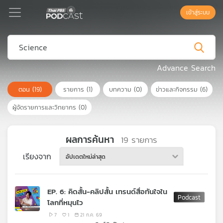
เข้าสู่ระบบ
Podcast
Advance Search
ตอน
(19)
รายการ
(1)
บทความ
(0)
ข่าวและกิจกรรม
(6)
เพล
ย์
ผู้จัดรายการและวิทยากร
(0)
ลิ
สต์
แนะนำ
ผลการค้นหา
19
รายการ
เรียงจาก
อัปเดตใหม่ล่าสุด
เพล
ย์
EP. 6: คิดสั้น-คลิปสั้น เทรนด์สื่อทันใจใน
ลิ
โลกที่หมุนไว
สต์
ของ
7
1
21 ก.ค. 69