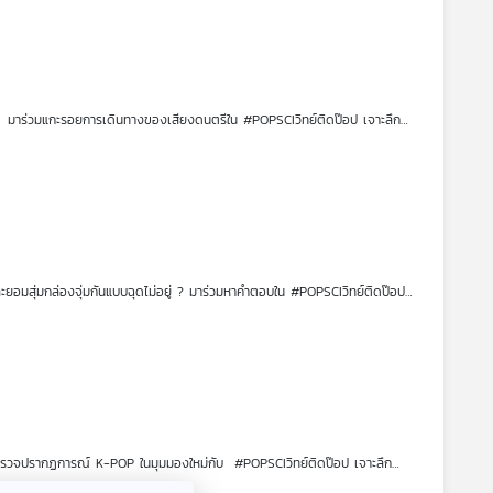
บ้าง ? มาร่วมแกะรอยการเดินทางของเสียงดนตรีใน #POPSCIวิทย์ติดป๊อป เจาะลึก
กรรมเสียง ทั้งการทำงานของโปรแกรม DAW และการประมวลผลคณิตศาสตร์ที่
ะยอมสุ่มกล่องจุ่มกันแบบฉุดไม่อยู่ ? มาร่วมหาคำตอบใน #POPSCIวิทย์ติดป๊อป
กว่า ของเล่นไม่ใช่แค่เรื่องของเด็ก แต่เป็นเครื่องมือบำบัดจิตใจและกระตุ้น
่วมสำรวจปรากฏการณ์ K-POP ในมุมมองใหม่กับ #POPSCIวิทย์ติดป๊อป เจาะลึก
โลกบันเทิง พร้อมตั้งคำถามชวนคิดว่าในอนาคต เทคโนโลยีจะเข้ามาแทนที่ศิลปินที่