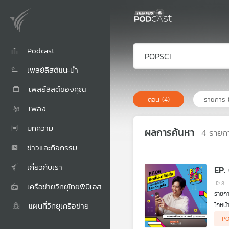
Podcast
เพลย์ลิสต์แนะนำ
เพลย์ลิสต์ของคุณ
ตอน
(4)
รายการ
เพลง
บทความ
ผลการค้นหา
4
รายก
ข่าวและกิจกรรม
เกี่ยวกับเรา
EP. 
8
เครือข่ายวิทยุไทยพีบีเอส
รายกา
แผนที่วิทยุเครือข่าย
ไถหน้
วิวัฒ
PO
ต้องเ