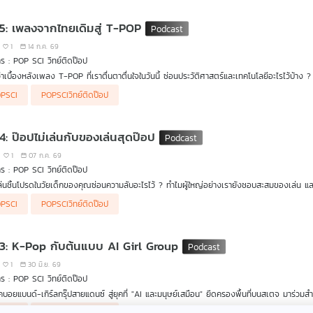
 5: เพลงจากไทยเดิมสู่ T-POP
1
14 ก.ค. 69
ร : POP SCI วิทย์ติดป๊อป
มว่าเบื้องหลังเพลง T-POP ที่เราตื่นตาตื่นใจในวันนี้ ซ่อนประวัติศาสตร์และเทคโนโลยีอะไรไว้
นาการดนตรีไทยที่เติบโตและปรับตัวไปตามยุคสมัย พร้อมแชร์มุมมองทางวิทยาศาสตร์และวิศว
PSCI
POPSCIวิทย์ติดป๊อป
สรรค์ทำนองเพลงให้ติดหูคนฟัง
 4: ป๊อปไม่เล่นกับของเล่นสุดป๊อป
1
07 ก.ค. 69
ร : POP SCI วิทย์ติดป๊อป
่นชิ้นโปรดในวัยเด็กของคุณซ่อนความลับอะไรไว้ ? ทำไมผู้ใหญ่อย่างเรายังชอบสะสมของเล่น แล
พาคุณไปดูการเดินทางของของเล่นที่วิวัฒนาการตามยุคสมัย พร้อมส่องมุมมองวิทยาศาสตร์สมองที่บอ
PSCI
POPSCIวิทย์ติดป๊อป
ิดสร้างสรรค์ชั้นยอดของมนุษย์ทุกช่วงวัย!
 3: K-Pop กับต้นแบบ AI Girl Group
1
30 มิ.ย. 69
ร : POP SCI วิทย์ติดป๊อป
คบอยแบนด์-เกิร์ลกรุ๊ปสายแดนซ์ สู่ยุคที่ "AI และมนุษย์เสมือน" ยึดครองพื้นที่บนสเตจ มาร
ศาสตร์เบื้องหลังการสร้าง AI Girl Group และเทคโนโลยี Deepfake ที่สร้างแรงสั่นสะเทือนไปทั่ว