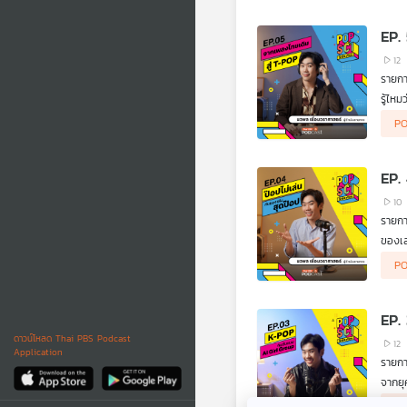
EP.
12
รายกา
รู้ไห
วิวัฒ
PO
สร้าง
EP.
10
รายกา
ของเล
ที่จะ
PO
ความค
EP.
ดาวน์โหลด Thai PBS Podcast
12
Application
รายกา
จากยุ
วิทยา