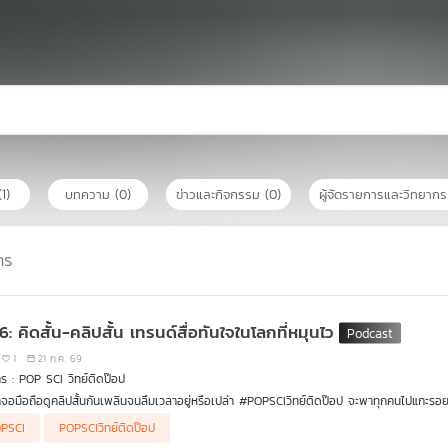
(1)
บทความ
(0)
ข่าวและกิจกรรม
(0)
ผู้จัดรายการและวิทยาก
าร
6: คิดสั้น-คลิปสั้น เทรนด์สื่อทันใจในโลกที่หมุนไว
1
21 ก.ค. 69
ร : POP SCI วิทย์ติดป๊อป
าจอมือถือดูคลิปสั้นกันเพลินจนลืมเวลาอยู่หรือเปล่า #POPSCIวิทย์ติดป๊อป จะพาทุกคนไปแกะรอยเ
นาการตั้งแต่ยุคพาดหัวหนังสือพิมพ์ หนังเงียบ 1 นาที สู่ยุคทองของ TikTok และ YouTube Sho
PSCI
POPSCIวิทย์ติดป๊อป
อาชนะความเบื่อให้ได้ใน 3 วินาทีแรก