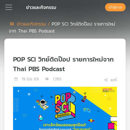
ข่าวและกิจกรรม
เข้าสู่ระบบ
ข่าวและกิจกรรม /
POP SCI วิทย์ติดป๊อป รายการใหม่
จาก Thai PBS Podcast
Podcast
เพล
POP SCI วิทย์ติดป๊อป รายการใหม่จาก
ย์
ลิ
Thai PBS Podcast
สต์
แนะนำ
19 มิ.ย. 69
1,765
แชร์
เพล
ย์
ลิ
สต์
ของ