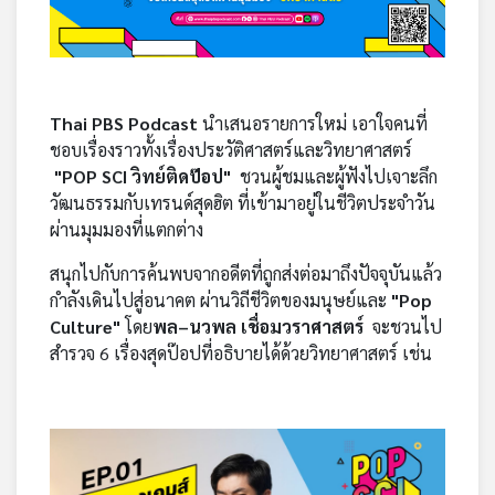
คุณ
เพลง
Thai PBS Podcast
นำเสนอรายการใหม่ เอาใจคนที่
ชอบเรื่องราวทั้งเรื่องประวัติศาสตร์และวิทยาศาสตร์
บทความ
"POP SCI วิทย์ติดป๊อป"
ชวนผู้ชมและผู้ฟังไปเจาะลึก
วัฒนธรรมกับเทรนด์สุดฮิต ที่เข้ามาอยู่ในชีวิตประจำวัน
ผ่านมุมมองที่แตกต่าง
ข่าว
สนุกไปกับการค้นพบจากอดีตที่ถูกส่งต่อมาถึงปัจจุบันแล้ว
และ
กำลังเดินไปสู่อนาคต ผ่านวิถีชีวิตของมนุษย์และ
"Pop
กิจกรรม
Culture"
โดย
พล–นวพล เชื่อมวราศาสตร์
จะชวนไป
สำรวจ 6 เรื่องสุดป๊อปที่อธิบายได้ด้วยวิทยาศาสตร์ เช่น
เกี่ยว
กับ
เรา