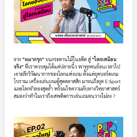
เครือ
ข่าย
วิทยุ
ไทย
พี
บี
เอส
จาก
"หมากรุก"
บนกระดานไม้ในอดีต สู่
"โลกเสมือน
จริง"
ที่เราควบคุมได้แค่ปลายนิ้ว พาทุกคนย้อนเวลาไป
แผนที่
เจาะลึกวิวัฒนาการของโลกแห่งเกม ตั้งแต่ยุคบอร์ดเกม
วิทยุ
โบราณ เครื่องเล่นเกมตู้สุดคลาสสิก มาจนถึงยุค E-Sport
เครือ
และโลกจำลองสุดล้ำ พร้อมไขความลับทางวิทยาศาสตร์
ข่าย
สมองว่าทำไมเราถึงเสพติดการเล่นเกมจนวางไม่ลง ?