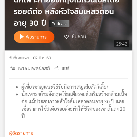
เครือ
รอยด์ต่อ หลังหัวใจล้มเหลวตอน
ข่าย
วิทยุ
อายุ 30 ปี
ไทย
พี
ชื่นชอบ
ฟังรายการ
บี
25:42
เอส
วันที่เผยแพร่ : 07 มี.ค. 68
เพิ่มในเพลย์ลิสต์
แชร์
แผนที่
วิทยุ
เครือ
ผู้เชี่ยวชาญแนะวิธีรับมือการสญเสียสัตว์เลี้ยง
ข่าย
นักเพาะกล้ามอังกฤษใช้สเตียรอยด์เสริมสร้างกล้ามเนื้อ
ต่อ แม้ประสบภาวะหัวใจล้มเหลวตอนอายุ 30 ปี และ
เชื่อว่าการใช้สเตียรอยด์จะทำให้ชีวิตของเขาสั้นลง 20
ปี
ผู้จัดรายการ