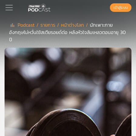
เข้าสู่ระบบ
Podcast /
รายการ /
หน้าต่างโลก /
นักเพาะกาย
อังกฤษไม่หวั่นใช้สเตียรอยด์ต่อ หลังหัวใจล้มเหลวตอนอายุ 30
Podcast
ปี
เพล
ย์
ลิ
สต์
แนะนำ
เพล
ย์
ลิ
สต์
ของ