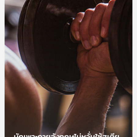
คุณ
เพลง
บทความ
ข่าว
และ
กิจกรรม
เกี่ยว
กับ
เรา
นักเพาะกายอังกฤษไม่หวั่นใช้สเตีย