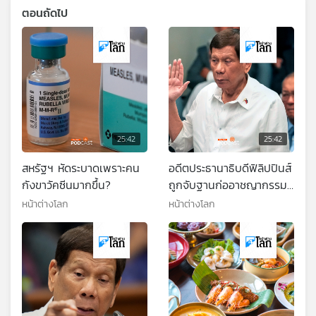
ตอนถัดไป
25:42
25:42
สหรัฐฯ หัดระบาดเพราะคน
อดีตประธานาธิบดีฟิลิปปินส์
กังขาวัคซีนมากขึ้น?
ถูกจับฐานก่ออาชญากรรม
ต่อมนุษยชาติ
หน้าต่างโลก
หน้าต่างโลก