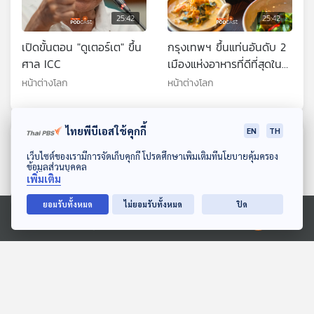
25:42
25:42
เปิดขั้นตอน "ดูเตอร์เต" ขึ้น
กรุงเทพฯ ขึ้นแท่นอันดับ 2
ศาล ICC
เมืองแห่งอาหารที่ดีที่สุดใน
โลกปี 2025
หน้าต่างโลก
หน้าต่างโลก
ไทยพีบีเอสใช้คุกกี้
EN
TH
ตอนที่เกี่ยวข้อง
ดาวน์โหลด Thai PBS Podcast Application
เว็บไซต์ของเรามีการจัดเก็บคุกกี้ โปรดศึกษาเพิ่มเติมที่นโยบายคุ้มครอง
ข้อมูลส่วนบุคคล
เพิ่มเติม
ยอมรับทั้งหมด
ไม่ยอมรับทั้งหมด
ปิด
Ⓒ 2020 องค์การกระจายเสียงและแพร่ภาพสาธารณะแห่งประเทศไทย
25:42
25:42
เซี่ยงไฮ้-เกาหลีใต้นักท่อง
ประสบการณ์พบแรงงาน
เที่ยวต่างชาติพุ่งกระฉูด
เบอร์รี่ป่าที่ฟินแลนด์