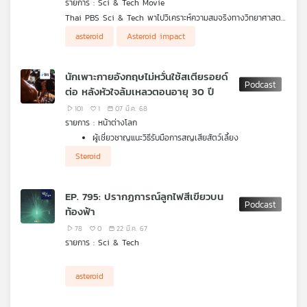
รายการ : Sci & Tech Movie
คุณ
Thai PBS Sci & Tech พาไปวิเคราะห์ความสมจริงทางวิทยาศาสตร์
ในหนังดังเรื่องนี้ และภารกิจ “กู้โลก” ที่ใช้ทีมนักขุดเจาะน้ำมันไปฝึก
asteroid
Asteroid impact
เป็นนักบินอวกาศ เพื่อฝังระเบิดนิวเคลียร์บนดาวหาง ชวนคุยกับ “อา
เพลง
จารย์แจ็ค ศุภฤกษ์ คฤหานนท์” ผอ.ศูนย์บริการวิชาการและสื่อสารทาง
ดาราศาสตร์ สถาบันวิจัยดาราศาสตร์แห่งชาติ (NARIT)
นักเพาะกายอังกฤษไม่หวั่นใช้สเตียรอยด์
ต่อ หลังหัวใจล้มเหลวตอนอายุ 30 ปี
บทความ
101
1
07 มี.ค. 68
รายการ : หน้าต่างโลก
ผู้เชี่ยวชาญแนะวิธีรับมือการสญเสียสัตว์เลี้ยง
นักเพาะกล้ามอังกฤษใช้สเตียรอยด์เสริมสร้างกล้ามเนื้อต่อ
Steroid
ข่าว
แม้ประสบภาวะหัวใจล้มเหลวตอนอายุ 30 ปี และเชื่อว่าการใช้
และ
สเตียรอยด์จะทำให้ชีวิตของเขาสั้นลง 20 ปี
กิจกรรม
EP. 795: ปรากฏการณ์ลูกไฟสีเขียวบน
ท้องฟ้า
78
0
22 มี.ค. 67
เกี่ยว
รายการ : Sci & Tech
กับ
เรา
asteroid