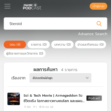
เข้าสู่ระบบ
Podcast
Advance Search
ตอน
(4)
รายการ
(0)
บทความ
(0)
ข่าวและกิจกรรม
(0)
เพล
ย์
ผู้จัดรายการและวิทยากร
(0)
ลิ
สต์
แนะนำ
ผลการค้นหา
4
รายการ
เรียงจาก
อัปเดตใหม่ล่าสุด
เพล
ย์
Sci & Tech Movie | Armageddon ใน
ลิ
ชีวิตจริง โอกาสดาวหางชนโลก และแผน
สต์
รับมือ
ของ
150
1
01 ต.ค. 68