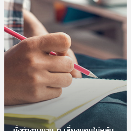
คุณ
เพลง
บทความ
ข่าว
และ
กิจกรรม
เกี่ยว
กับ
เรา
นั่งทำงานนาน ๆ เสี่ยงนอนไม่หลับ