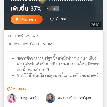
เครือ
เพิ่มขึ้น 37%
ข่าย
วิทยุ
ชื่นชอบ
ฟังรายการ
ไทย
26:18
พี
บี
วันที่เผยแพร่ : 05 ก.พ. 68
เอส
เพิ่มในเพลย์ลิสต์
แชร์
แผนที่
ผลการศึกษาจากสหรัฐฯ ชี้คนที่นั่งทำงานนานๆ เสี่ยง
วิทยุ
นอนไม่หลับเพิ่มขึ้นมากถึง 37% และส่วนใหญ่มีอาการ
เครือ
ต่อเนื่องนานถึง 10 ปี
ข่าย
8 ข้อใช้ชีวิตให้มีความสุขมากขึ้นตามหลักวิทยาศาสตร์
ผู้จัดรายการ
วินิจฐา จิตร์กรี
อธิปสุมนต์ เรืองรัตน์สุนทร