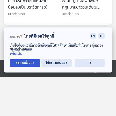
ปี 2024 ชาวจีนแต่งงาน
ส่องปัญหาผู้อพยพผิด
น้อยลงเป็นประวัติการณ์
กฎหมายชาวอินเดียใน
สหรัฐฯ
หน้าต่างโลก
หน้าต่างโลก
ตอนที่เกี่ยวข้อง
ไทยพีบีเอสใช้คุกกี้
EN
TH
ดาวน์โหลด Thai PBS Podcast Application
เว็บไซต์ของเรามีการจัดเก็บคุกกี้ โปรดศึกษาเพิ่มเติมที่นโยบายคุ้มครอง
ข้อมูลส่วนบุคคล
เพิ่มเติม
ยอมรับทั้งหมด
ไม่ยอมรับทั้งหมด
ปิด
Ⓒ 2020 องค์การกระจายเสียงและแพร่ภาพสาธารณะแห่งประเทศไทย
26:18
26:18
อัตราการเสียชีวิตในสหรัฐฯ
UN เข้าสู่ภาวะถังแตก?
ลดลงสู่ระดับก่อนเกิดโควิด
หน้าต่างโลก
หน้าต่างโลก