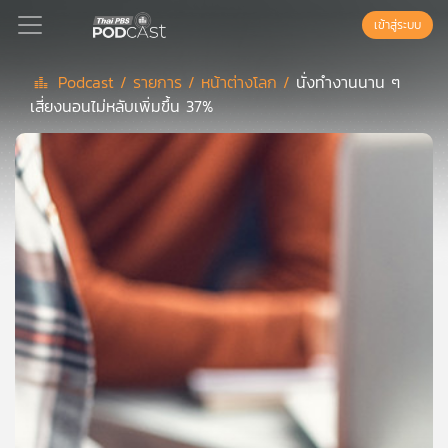
เข้าสู่ระบบ
Podcast /
รายการ /
หน้าต่างโลก /
นั่งทำงานนาน ๆ
เสี่ยงนอนไม่หลับเพิ่มขึ้น 37%
Podcast
เพล
ย์
ลิ
สต์
แนะนำ
เพล
ย์
ลิ
สต์
ของ