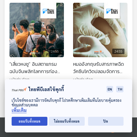
สัปดาห์
24:55
24:55
"เสี่ยวหงชู" อินสตาแกรม
หมออังกฤษรับสารภาพฉีด
ฉบับจีนพลิกโลกการท่อง
วัคซีนโควิดปลอมจัดการ
เที่ยว
แฟนแม่
หน้าต่างโลก
หน้าต่างโลก
ไทยพีบีเอสใช้คุกกี้
EN
TH
ดาวน์โหลด Thai PBS Podcast Application
เว็บไซต์ของเรามีการจัดเก็บคุกกี้ โปรดศึกษาเพิ่มเติมที่นโยบายคุ้มครอง
ตอนที่เกี่ยวข้อง
ข้อมูลส่วนบุคคล
เพิ่มเติม
ยอมรับทั้งหมด
ไม่ยอมรับทั้งหมด
ปิด
Ⓒ 2020 องค์การกระจายเสียงและแพร่ภาพสาธารณะแห่งประเทศไทย