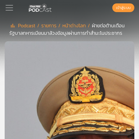
เข้าสู่ระบบ
Podcast /
รายการ /
หน้าต่างโลก /
ฝ่ายต่อต้านเตือน
รัฐบาลทหารเมียนมาล้วงข้อมูลผ่านการทำสำมะโนประชากร
Podcast
เพล
ย์
ลิ
สต์
แนะนำ
เพล
ย์
ลิ
สต์
ของ