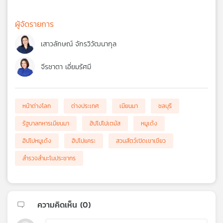
ผู้จัดรายการ
เสาวลักษณ์ จักรวิวัฒนากุล
จีรชาตา เอี่ยมรัศมี
หน้าต่างโลก
ต่างประเทศ
เมียนมา
ชลบุรี
รัฐบาลทหารเมียนมา
ฮิปโปโปเตมัส
หมูเด้ง
ฮิปโปหมูเด้ง
ฮิปโปแคระ
สวนสัตว์เปิดเขาเขียว
สำรวจสำมะโนประชากร
ความคิดเห็น (
0
)