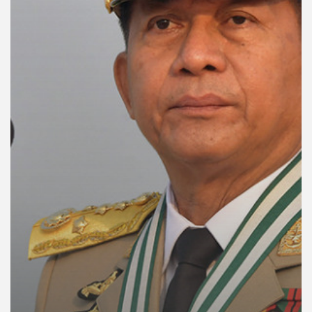
คุณ
เพลง
บทความ
ข่าว
และ
กิจกรรม
เกี่ยว
กับ
เรา