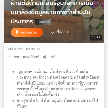
ฝ่ายต่อต้านเตือนรัฐบาลทหารเมีย
เครือ
นมาล้วงข้อมูลผ่านการทำสำมะโน
ข่าย
วิทยุ
ประชากร
ไทย
พี
ชื่นชอบ
บี
ฟังรายการ
เอส
24:55
วันที่เผยแพร่ : 09 ต.ค. 67
แผนที่
เพิ่มในเพลย์ลิสต์
แชร์
วิทยุ
เครือ
ข่าย
รัฐบาลทหารเมียนมาเริ่มทำการสำรวจสำมะโน
ประชากร โดยอ้างว่าเพื่อเตรียมความพร้อมสำหรับการ
เลือกตั้งในปี 2025 แต่ฝ่ายต่อต้านมองว่ารัฐบาลทหาร
พยายามล้วงข้อมูลผ่านกระบวนการดังกล่าว และการ
เลือกตั้งอาจจะไม่เกิดขึ้นจริง
แกะสูตรสำเร็จ ทำไม "หมูเด้ง" ถึงกลายเป็นกระแสไป
ทั่วโลก