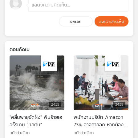
ยกเลิก
ส่งความคิดเห็น
ตอนถัดไป
24:55
24:55
"คลื่นพายุซัดฝั่ง" พิษร้ายเฮ
พนักงานบริษัท Amazon
อร์ริเคน "มิลตัน"
73% อาจลาออก หากต้อง
กลับเข้าออฟฟิศ 5วัน/
หน้าต่างโลก
หน้าต่างโลก