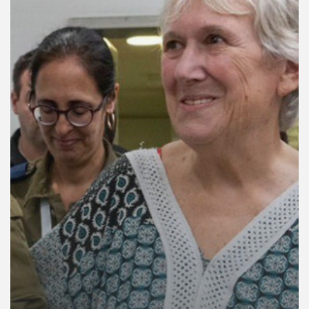
คุณ
เพลง
บทความ
ข่าว
และ
กิจกรรม
เกี่ยว
กับ
เรา