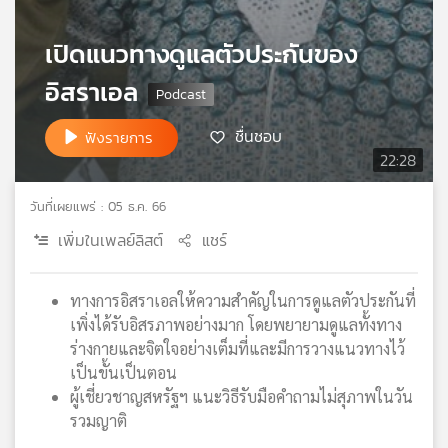
เครือ
ข่าย
เปิดแนวทางดูแลตัวประกันของ
วิทยุ
อิสราเอล
ไทย
พี
บี
ชื่นชอบ
ฟังรายการ
เอส
22:28
วันที่เผยแพร่ : 05 ธ.ค. 66
แผนที่
เพิ่มในเพลย์ลิสต์
แชร์
วิทยุ
เครือ
ข่าย
ทางการอิสราเอลให้ความสำคัญในการดูแลตัวประกันที่
เพิ่งได้รับอิสรภาพอย่างมาก โดยพยายามดูแลทั้งทาง
ร่างกายและจิตใจอย่างเต็มที่และมีการวางแนวทางไว้
เป็นขั้นเป็นตอน
ผู้เชี่ยวชาญสหรัฐฯ แนะวิธีรับมือคำถามไม่สุภาพในวัน
รวมญาติ