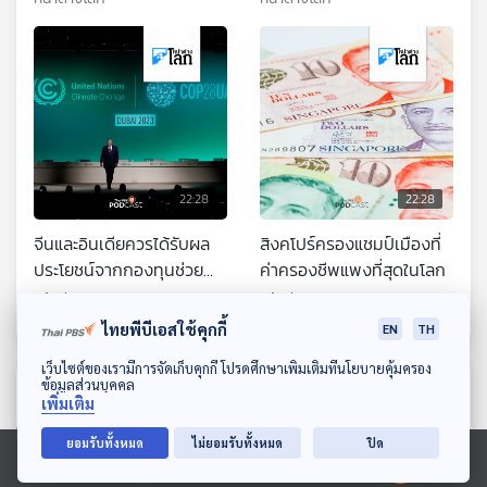
22:28
22:28
จีนและอินเดียควรได้รับผล
สิงคโปร์ครองแชมป์เมืองที่
ประโยชน์จากกองทุนช่วย
ค่าครองชีพแพงที่สุดในโลก
เหลือด้านสภาพภูมิอากาศ
หน้าต่างโลก
หน้าต่างโลก
หรือไม่
ไทยพีบีเอสใช้คุกกี้
EN
TH
ดาวน์โหลด Thai PBS Podcast Application
เว็บไซต์ของเรามีการจัดเก็บคุกกี้ โปรดศึกษาเพิ่มเติมที่นโยบายคุ้มครอง
ข้อมูลส่วนบุคคล
ตอนที่เกี่ยวข้อง
เพิ่มเติม
ยอมรับทั้งหมด
ไม่ยอมรับทั้งหมด
ปิด
Ⓒ 2020 องค์การกระจายเสียงและแพร่ภาพสาธารณะแห่งประเทศไทย