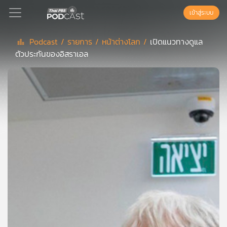
เข้าสู่ระบบ
Podcast /
รายการ /
หน้าต่างโลก /
เปิดแนวทางดูแล
ตัวประกันของอิสราเอล
Podcast
เพล
ย์
ลิ
สต์
แนะนำ
เพล
ย์
ลิ
สต์
ของ