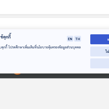
้คุกกี้
EN
TH
ย
บคุกกี้ โปรดศึกษาเพิ่มเติมที่นโยบายคุ้มครองข้อมูลส่วนบุคคล
ไม
26:46
26:46
2
00:00:00
00:00:00
เหตุปะทะ "ว้า-ไทใหญ่"
อินโดนีเซียผ่านร่าง
ครบรอบ 20 ปี
ใกล้ชายแดนไทย
กฎหมายเพิ่มบท
เนเธอร์แลนด์อ
สงครามตัวแทน?
ลงโทษคดีความ
ให้ทำการุณยฆาต
หน้าต่างโลก
หน้าต่างโลก
หน้าต่างโลก
รุนแรงทางเพศ
อย่างถูกต้องต
กฎหมาย