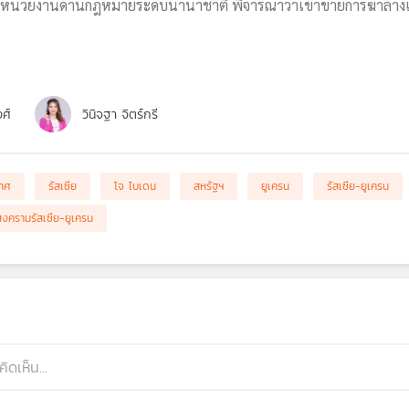
หน่วยงานด้านกฎหมายระดับนานาชาติ พิจารณาว่าเข้าข่ายการฆ่าล้างเผ่า
งศ์
วินิจฐา จิตร์กรี
เทศ
รัสเซีย
โจ ไบเดน
สหรัฐฯ
ยูเครน
รัสเซีย-ยูเครน
สงครามรัสเซีย-ยูเครน