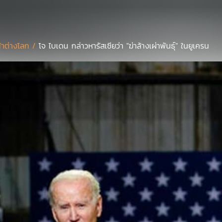
้าต่างโลก /
โจ ไบเดน กล่าวหารัสเซียว่า "ฆ่าล้างเผ่าพันธุ์" ในยูเครน