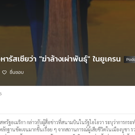
ารัสเซียว่า "ฆ่าล้างเผ่าพันธุ์" ในยูเครน
ชื่นชอบ
5
หรัฐอเมริกา กล่าวกับผู้สื่อข่าวที่สนามบินในรัฐไอโอวา ระบุว่าการกระ
มีหลักฐานชัดเจนมากขึ้นเรื่อย ๆ จากสถานการณ์ผู้เสียชีวิตในเมืองบูชา 