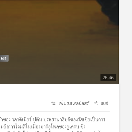
26:46
เพิ่มในเพลย์ลิสต์
แชร์
ทำของ วลาดิเมียร์ ปูติน ประธานาธิบดีของรัสเซียเป็นการ
รวมถึงการโจมตีในเมืองมาริอูโพลของยูเครน ซึ่ง