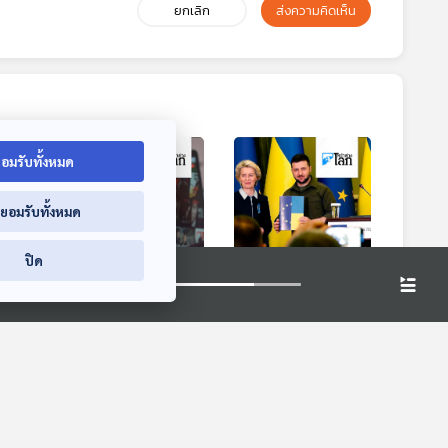
ยกเลิก
ส่งความคิดเห็น
อมรับทั้งหมด
่ยอมรับทั้งหมด
6:46
26:46
26:46
ปิด
ยอดผู้ใช้งาน "เน็ตฟ
หลายประเทศเริ่ม
นุญาต
ลิกซ์" ลดลงครั้งแรก
สนใจสมัครเข้าร่วม
ได้
ในรอบ 10 ปี
สมาชิกสหภาพยุโรป
หน้าต่างโลก
หน้าต่างโลก
าม
หลังจากวิกฤต
รัสเซีย-ยูเครน