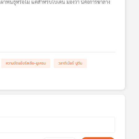
พันธุ์หรือไม่ แต่สำหรับไบเดน มองว่า นี่คือการฆ่าล้าง
ความขัดแย้งรัสเซีย-ยูเครน
วลาดิเมียร์ ปูติน