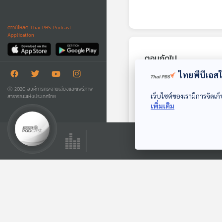
ดาวน์โหลด Thai PBS Podcast
Application
ตอนถัดไป
ไทยพีบีเอสใช
Ⓒ 2020 องค์การกระจายเสียงและแพร่ภาพ
เว็บไซต์ของเรามีการจัดเก็
สาธารณะแห่งประเทศไทย
เพิ่มเติม
26:46
การเมืองปากีสถาน
กับความสัมพันธ์
สหรัฐฯ - จีน -
หน้าต่างโลก
รัสเซีย
ตอนที่เกี่ยวข้อง