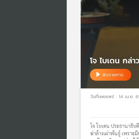
โจ ไบเดน กล่าวห
ฟังรายการ
วันที่เผยแพร่ : 14 เม.ย. 6
โจ ไบเดน ประธานาธิบดีส
ฆ่าล้างเผ่าพันธุ์ เพราะ