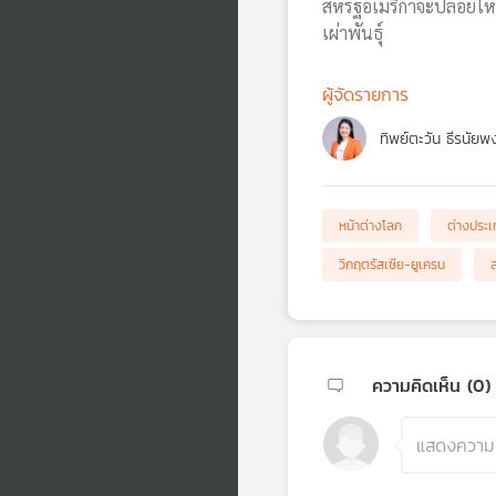
สหรัฐอเมริกาจะปล่อยให้
เผ่าพันธุ์
ผู้จัดรายการ
ทิพย์ตะวัน ธีรนัยพ
หน้าต่างโลก
ต่างประ
วิกฤตรัสเซีย-ยูเครน
ความคิดเห็น (
0
)