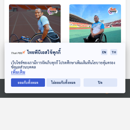
29:20
29:20
ไทยพีบีเอสใช้คุกกี้
EN
TH
EP. 14: คนพิการต้องชรา
EP. 15: ทุกอย่างเริ่มต้นจาก
ดาวน์โหลด Thai PBS Podcast Application
เว็บไซต์ของเรามีการจัดเก็บคุกกี้ โปรดศึกษาเพิ่มเติมที่นโยบายคุ้มครอง
ข้อมูลส่วนบุคคล
อย่างฉลาด "พิเชษฐ์ กรุง
ตัวเอง "ไมตรี คงเรือง"
เพิ่มเติม
เกตุ"
We Share
We Share
ยอมรับทั้งหมด
ไม่ยอมรับทั้งหมด
ปิด
Ⓒ 2020 องค์การกระจายเสียงและแพร่ภาพสาธารณะแห่งประเทศไทย
ตอนที่เกี่ยวข้อง