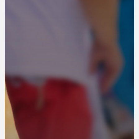
คุณ
เพลง
บทความ
ข่าว
และ
กิจกรรม
เกี่ยว
กับ
เรา