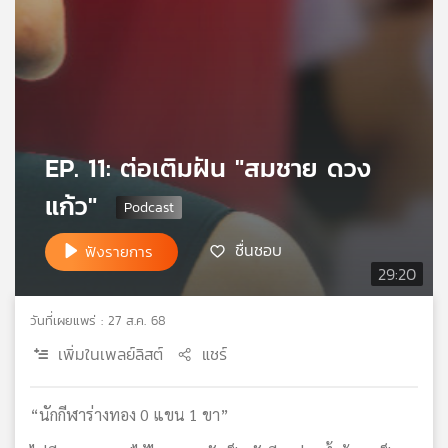
เครือ
ข่าย
วิทยุ
ไทย
พี
บี
เอส
EP. 11: ต่อเติมฝัน "สมชาย ดวง
แก้ว"
แผนที่
ชื่นชอบ
ฟังรายการ
วิทยุ
29:20
เครือ
ข่าย
วันที่เผยแพร่ : 27 ส.ค. 68
เพิ่มในเพลย์ลิสต์
แชร์
“นักกีฬาร่างทอง 0 แขน 1 ขา”