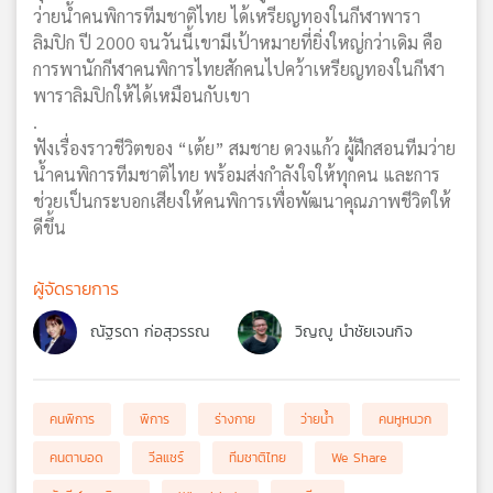
ว่ายน้ำคนพิการทีมชาติไทย ได้เหรียญทองในกีฬาพารา
ลิมปิก ปี 2000 จนวันนี้เขามีเป้าหมายที่ยิ่งใหญ่กว่าเดิม คือ
การพานักกีฬาคนพิการไทยสักคนไปคว้าเหรียญทองในกีฬา
พาราลิมปิกให้ได้เหมือนกับเขา
.
ฟังเรื่องราวชีวิตของ “เต้ย” สมชาย ดวงแก้ว ผู้ฝึกสอนทีมว่าย
น้ำคนพิการทีมชาติไทย พร้อมส่งกำลังใจให้ทุกคน และการ
ช่วยเป็นกระบอกเสียงให้คนพิการเพื่อพัฒนาคุณภาพชีวิตให้
ดีขึ้น
ผู้จัดรายการ
ณัฐรดา ก่อสุวรรณ
วิญญู นำชัยเจนกิจ
คนพิการ
พิการ
ร่างกาย
ว่ายน้ำ
คนหูหนวก
คนตาบอด
วีลแชร์
ทีมชาติไทย
We Share