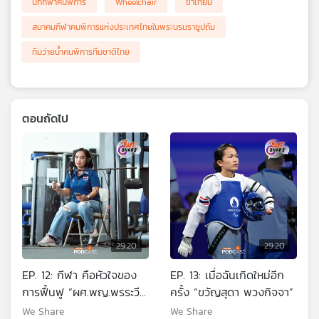
นักกีฬาคนพิการ
Wheelchair
ขาเทียม
สมาคมกีฬาคนพิการแห่งประเทศไทยในพระบรมราชูปถัม
ทีมว่ายน้ำคนพิการทีมชาติไทย
ตอนถัดไป
29:20
29:20
EP. 12: กีฬา คือหัวใจของ
EP. 13: เมื่อฉันเกิดใหม่อีก
การฟื้นฟู “ผศ.พญ.พรระวี
ครั้ง “ขวัญสุดา พวงกิจจา”
เพียรผดุงรัชต์”
We Share
We Share