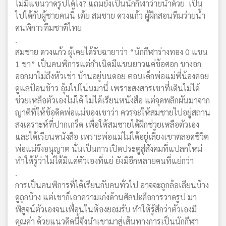
ไม่มีแขนวาดรูปได้ไง? แถมยังเป็นนักกีฬาว่ายน้ำด้วย เป็น
ไปได้กับผู้ชายคนนี้ เต้ย สมชาย ดวงแก้ว ผู้ฝึกสอนทีมว่ายน้ำ
คนพิการทีมชาติไทย
.
สมชาย ดวงแก้ว ผู้เคยได้รับฉายาว่า “นักกีฬาร่างทอง 0 แขน
1 ขา” เป็นคนพิการแต่กำเนิดมีแขนยาวแค่ข้อศอก ขางอก
ออกมาไม่ถึงหัวเข่า บ้านอยู่บนดอย ตอนเด็กพ่อแม่พี่น้องคอย
ดูแลป้อนข้าว อุ้มไปโน่นมานี่ เพราะสงสารเขาที่เดินไม่ได้
ช่วยเหลือตัวเองไม่ได้ ไม่ได้เรียนหนังสือ แต่จุดพลิกผันมาจาก
ญาติที่ให้ข้อคิดพ่อแม่ของเขาว่า ควรจะให้สมชายไปอยู่สถาน
สงเคราะห์ที่ปากเกร็ด เพื่อให้สมชายได้ฝึกช่วยเหลือตัวเอง
และได้เรียนหนังสือ เพราะพ่อแม่ไม่ได้อยู่เลี้ยงเขาตลอดชีวิต
พ่อแม่จึงอนุญาต นั่นเป็นการเปิดประตูสู่สังคมที่แปลกใหม่
ทำให้รู้ว่าไม่ได้มีแค่ตัวเองที่แย่ ยังมีอีกหลายคนที่แย่กว่า
.
การเป็นคนพิการที่ได้เรียนกับคนทั่วไป อาจจะถูกล้อเลียนบ้าง
ดูถูกบ้าง แต่เขาก็เอาความเก่งด้านศิลปะคือการวาดรูป มา
พิสูจน์ตัวเองจนเพื่อนในห้องยอมรับ ทำให้รู้สึกว่าตัวเองมี
คุณค่า ด้วยแนวคิดนี้จึงนำเขามาสู่เส้นทางการเป็นนักกีฬา