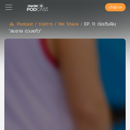
เข้าสู่ระบบ
Podcast /
รายการ /
We Share /
EP. 11: ต่อเติมฝัน
"สมชาย ดวงแก้ว"
Podcast
เพล
ย์
ลิ
สต์
แนะนำ
เพล
ย์
ลิ
สต์
ของ