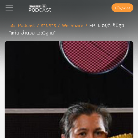
เข้าสู่ระบบ
Podcast /
รายการ /
We Share /
EP. 1: อยู่ดี ก็มีสุข
"แก่น อำนวย เวชวิฐาน"
Podcast
เพล
ย์
ลิ
สต์
แนะนำ
เพล
ย์
ลิ
สต์
ของ