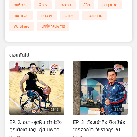
คนพิการ
พิการ
ร่างกาย
ชีวิต
คนหูหนวก
คนตาบอด
คิดบวก
วีลแชร์
แบดมินตัน
We Share
นักกีฬาคนพิการ
ตอนถัดไป
29:18
29:18
EP. 2: อย่าหยุดฝัน ถ้าหัวใจ
EP. 3: ต้องเข้าถึง จึงเข้าใจ
คุณยังเต้นอยู่ "กุ่ย นพดล
"ดร.อาณัติ วัชรางกุร ณ
วรรณบวร"
เชียงใหม่"