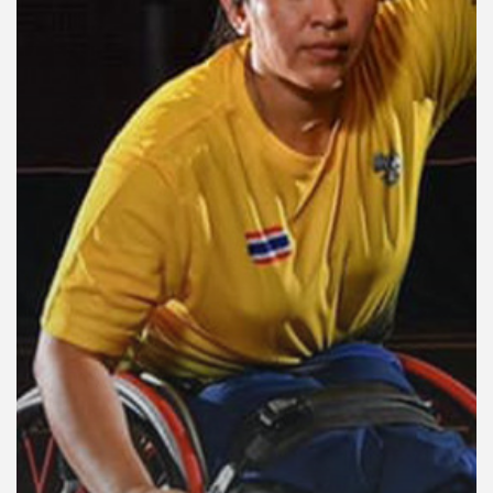
คุณ
เพลง
บทความ
ข่าว
และ
กิจกรรม
เกี่ยว
กับ
เรา