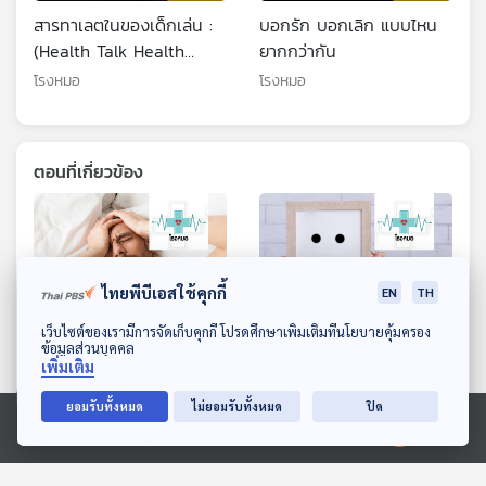
สารทาเลตในของเด็กเล่น :
บอกรัก บอกเลิก แบบไหน
(Health Talk Health
ยากกว่ากัน
Tips)
โรงหมอ
โรงหมอ
ตอนที่เกี่ยวข้อง
ไทยพีบีเอสใช้คุกกี้
EN
TH
ดาวน์โหลด Thai PBS Podcast Application
เว็บไซต์ของเรามีการจัดเก็บคุกกี้ โปรดศึกษาเพิ่มเติมที่นโยบายคุ้มครอง
ข้อมูลส่วนบุคคล
เพิ่มเติม
EP. 1164: กระดูกกับการ
EP. 1201: ความสุขของคน
ยอมรับทั้งหมด
ไม่ยอมรับทั้งหมด
ปิด
นอน ความสัมพันธ์ที่ขาดกัน
ยุคนี้ หายไปไหน ?
Ⓒ 2020 องค์การกระจายเสียงและแพร่ภาพสาธารณะแห่งประเทศไทย
ไม่ได้
โรงหมอ
โรงหมอ