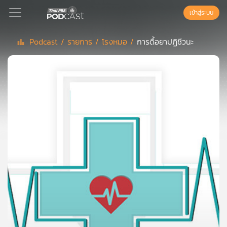
เข้าสู่ระบบ
Podcast /
รายการ /
โรงหมอ /
การดื้อยาปฏิชีวนะ
Podcast
เพล
ย์
ลิ
สต์
แนะนำ
เพล
ย์
ลิ
สต์
ของ