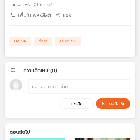
วันที่เผยแพร่ : 03 ธ.ค. 62
เครือ
ข่าย
เพิ่มในเพลย์ลิสต์
แชร์
วิทยุ
ไทย
พี
บี
โรงหมอ
ดื้อยา
ยาปฏิชีวนะ
เอส
ความคิดเห็น (
0
)
แผนที่
วิทยุ
เครือ
ข่าย
ยกเลิก
ส่งความคิดเห็น
ตอนถัดไป