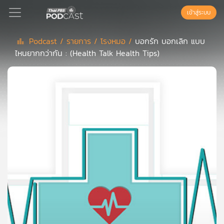
เข้าสู่ระบบ
Podcast /
รายการ /
โรงหมอ /
บอกรัก บอกเลิก แบบ
ไหนยากกว่ากัน : (Health Talk Health Tips)
Podcast
เพล
ย์
ลิ
สต์
แนะนำ
เพล
ย์
ลิ
สต์
ของ