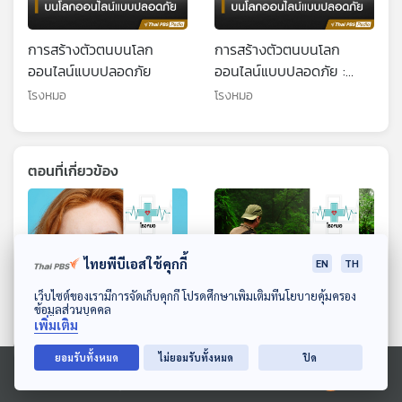
การสร้างตัวตนบนโลก
การสร้างตัวตนบนโลก
ออนไลน์แบบปลอดภัย
ออนไลน์แบบปลอดภัย :
(Health Talk Health
โรงหมอ
โรงหมอ
Tips)
ตอนที่เกี่ยวข้อง
ไทยพีบีเอสใช้คุกกี้
EN
TH
ดาวน์โหลด Thai PBS Podcast Application
เว็บไซต์ของเรามีการจัดเก็บคุกกี้ โปรดศึกษาเพิ่มเติมที่นโยบายคุ้มครอง
ข้อมูลส่วนบุคคล
เพิ่มเติม
ยอมรับทั้งหมด
ไม่ยอมรับทั้งหมด
ปิด
EP. 1214: ชีวิตที่เลี่ยง
EP. 1163: SFTS เชื้อโรคจาก
ความเครียดไม่ได้ จะอยู่
เห็บที่ต้องระวัง
Ⓒ 2020 องค์การกระจายเสียงและแพร่ภาพสาธารณะแห่งประเทศไทย