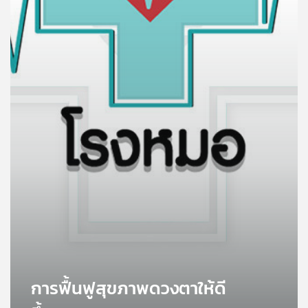
คุณ
เพลง
บทความ
ข่าว
และ
กิจกรรม
เกี่ยว
กับ
เรา
การฟื้นฟูสุขภาพดวงตาให้ดี