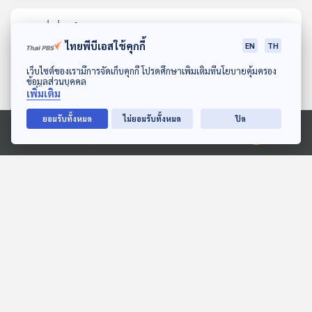
ตอนที่เกี่ยวข้อง
ไทยพีบีเอสใช้คุกกี้
EN
TH
ดาวน์โหลด Thai PBS Podcast Application
เว็บไซต์ของเรามีการจัดเก็บคุกกี้ โปรดศึกษาเพิ่มเติมที่นโยบายคุ้มครอง
ข้อมูลส่วนบุคคล
เพิ่มเติม
ยอมรับทั้งหมด
ไม่ยอมรับทั้งหมด
ปิด
Ⓒ 2020 องค์การกระจายเสียงและแพร่ภาพสาธารณะแห่งประเทศไทย
EP. 1146: ตัวเลขไขมันใน
EP. 1137: หลอดเลือดแดง
เลือด บอกระดับสุขภาพแบบ
โป่งพอง ภัยเงียบเสี่ยงชีวิต
ปฏิเสธไม่ได้
โรงหมอ
โรงหมอ