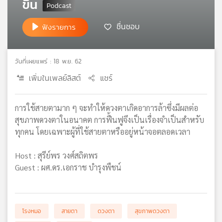
ขึ้น
เครือ
ข่าย
ชื่นชอบ
ฟังรายการ
วิทยุ
ไทย
พี
วันที่เผยแพร่ : 18 พ.ย. 62
บี
เอส
เพิ่มในเพลย์ลิสต์
แชร์
การใช้สายตามาก ๆ จะทำให้ดวงตาเกิดอาการล้าซึ่งมีผลต่อ
แผนที่
สุขภาพดวงตาในอนาคต การฟื้นฟูจึงเป็นเรื่องจำเป็นสำหรับ
วิทยุ
ทุกคน โดยเฉพาะผู้ที่ใช้สายตาหรืออยู่หน้าจอตลอดเวลา
เครือ
ข่าย
Host : สุรีย์พร วงศ์สถิตพร
Guest : ผศ.ดร.เอกราช บำรุงพืชน์
โรงหมอ
สายตา
ดวงตา
สุขภาพดวงตา