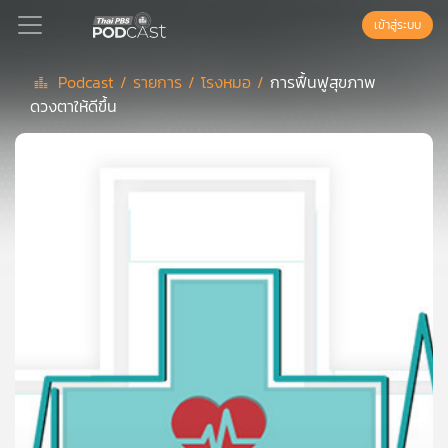
เข้าสู่ระบบ
Podcast /
รายการ /
โรงหมอ /
การฟื้นฟูสุขภาพ
ดวงตาให้ดีขึ้น
Podcast
เพล
ย์
ลิ
สต์
แนะนำ
เพล
ย์
ลิ
สต์
ของ