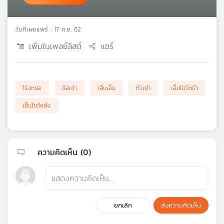
เครือ
ข่าย
วันที่เผยแพร่ : 17 ก.ย. 62
วิทยุ
ไทย
เพิ่มในเพลย์ลิสต์
แชร์
พี
บี
เอส
โรงหมอ
ข้อเข่า
เส้นเอ็น
หัวเข่า
เอ็นไขว้หน้า
เอ็นไขว้หลัง
แผนที่
วิทยุ
เครือ
ข่าย
ความคิดเห็น (
0
)
ยกเลิก
ส่งความคิดเห็น