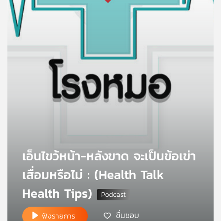
คุณ
เพลง
บทความ
ข่าว
และ
กิจกรรม
เอ็นไขว้หน้า-หลังขาด จะเป็นข้อเข่า
เสื่อมหรือไม่ : (Health Talk
เกี่ยว
กับ
Health Tips)
เรา
ชื่นชอบ
ฟังรายการ