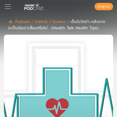
เข้าสู่ระบบ
Podcast /
รายการ /
โรงหมอ /
เอ็นไขว้หน้า-หลังขาด
จะเป็นข้อเข่าเสื่อมหรือไม่ : (Health Talk Health Tips)
Podcast
เพล
ย์
ลิ
สต์
แนะนำ
เพล
ย์
ลิ
สต์
ของ