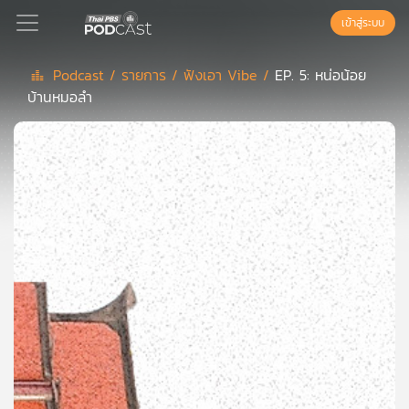
เข้าสู่ระบบ
Podcast /
รายการ /
ฟังเอา Vibe /
EP. 5: หน่อน้อย
บ้านหมอลำ
Podcast
เพล
ย์
ลิ
สต์
แนะนำ
เพล
ย์
ลิ
สต์
ของ