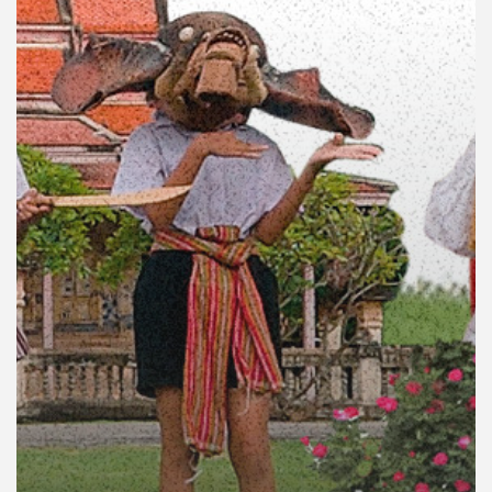
คุณ
เพลง
บทความ
ข่าว
และ
กิจกรรม
เกี่ยว
กับ
เรา