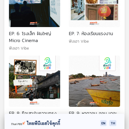
EP. 6: โรงเล็ก ฝันใหญ่
EP. 7: ห้องเรียนแรงงาน
Micro Cinema
ฟังเอา Vibe
ฟังเอา Vibe
EP. 8: รือเสาะในความทรง
EP. 9: หาดวอน ออน เดอะ
จำ
เวฟ
ไทยพีบีเอสใช้คุกกี้
EN
TH
ฟังเอา Vibe
ฟังเอา Vibe