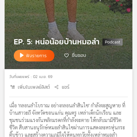
เครือ
ข่าย
วิทยุ
ไทย
พี
EP. 5: หน่อน้อยบ้านหมอลำ
บี
เอส
ชื่นชอบ
ฟังรายการ
แผนที่
วิทยุ
วันที่เผยแพร่ : 02 เม.ย. 69
เครือ
เพิ่มในเพลย์ลิสต์
แชร์
ข่าย
เมื่อ 'กลอนลำโบราณ อย่างกลอนลำสินไซ' กำลังจะสูญหาย ที่
บ้านสาวะถี จังหวัดขอนแก่น คุณครู เหล่าเด็กนักเรียน และ
ชุมชนร่วมแรงกันพลิกมรดกที่กำลังจะตาย ให้กลับมามีชีวิต
ชีวิต สืบสานอนุรักษ์หมอลำสินไซผ่านการแสดงละครหุ่นกระ
ติ๊บข้าว และสร้างความภูมิใจให้คนทุกวัยทั้งเหล่าหมอลำ