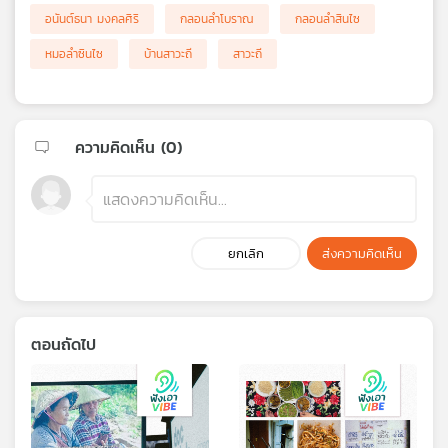
อนันต์ธนา มงคลศิริ
กลอนลำโบราณ
กลอนลำสินไซ
หมอลำซินไซ
บ้านสาวะถี
สาวะถี
ความคิดเห็น (
0
)
ยกเลิก
ส่งความคิดเห็น
ตอนถัดไป