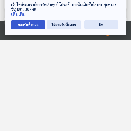
ดาวน์โหลด Thai PBS Podcast Application
เว็บไซต์ของเรามีการจัดเก็บคุกกี้ โปรดศึกษาเพิ่มเติมที่นโยบายคุ้มครอง
ข้อมูลส่วนบุคคล
เพิ่มเติม
ตอนที่เกี่ยวข้อง
ยอมรับทั้งหมด
ไม่ยอมรับทั้งหมด
ปิด
Ⓒ 2020 องค์การกระจายเสียงและแพร่ภาพสาธารณะแห่งประเทศไทย
EP. 2: Mauritania โอเอซิส
EP. 3: ส่องนก ฟังเมือง
นักปราชญ์ใต้ดวงตาแห่งซา
ฟังเอา Vibe
ฮาร่า
Beyond Chronicles