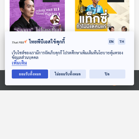
ไทยพีบีเอสใช้คุกกี้
EN
TH
EP. 290: รัฐสภาไทย ยังไม่
EP. 291: แท็กซี่ ทำไมมีแต่
ดาวน์โหลด Thai PBS Podcast Application
เว็บไซต์ของเรามีการจัดเก็บคุกกี้ โปรดศึกษาเพิ่มเติมที่นโยบายคุ้มครอง
ปลอดภัยต่อการคุกคามทาง
คนแก่
ข้อมูลส่วนบุคคล
เพศ
เพิ่มเติม
The Active Podcast
The Active Podcast
ยอมรับทั้งหมด
ไม่ยอมรับทั้งหมด
ปิด
Ⓒ 2020 องค์การกระจายเสียงและแพร่ภาพสาธารณะแห่งประเทศไทย
ตอนที่เกี่ยวข้อง