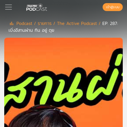
เข้าสู่ระบบ
Podcast /
รายการ /
The Active Podcast /
EP. 287:
เบิ่งอีสานผ่าน กิน อยู่ ตุย
Podcast
เพล
ย์
ลิ
สต์
แนะนำ
เพล
ย์
ลิ
สต์
ของ