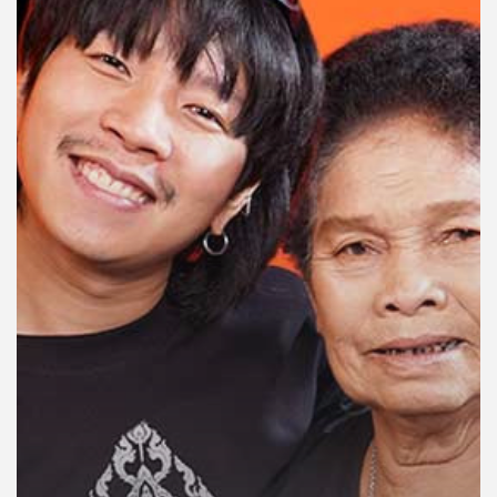
คุณ
เพลง
บทความ
ข่าว
และ
กิจกรรม
เกี่ยว
กับ
เรา