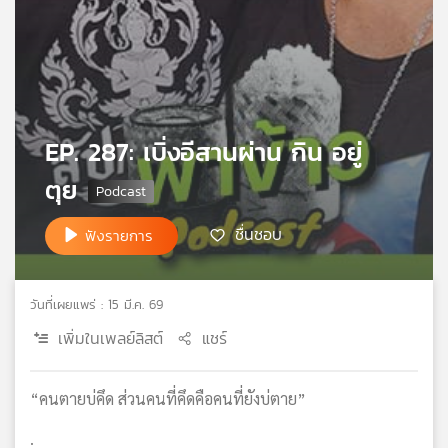
เครือ
ข่าย
วิทยุ
ไทย
พี
บี
EP. 287: เบิ่งอีสานผ่าน กิน อยู่
เอส
ตุย
แผนที่
ชื่นชอบ
ฟังรายการ
วิทยุ
เครือ
ข่าย
วันที่เผยแพร่ : 15 มี.ค. 69
เพิ่มในเพลย์ลิสต์
แชร์
“คนตายบ่คึด ส่วนคนที่คึดคือคนที่ยังบ่ตาย”
.