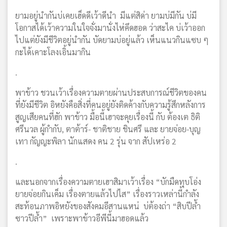
ยามอยู่นำกันบ่เคยเฮ็ดดีเว้าดีนำ มีแต่สิด่า ยามบ่มีกัน บ่มี
โอกาสได้เว้าความในใจจั่งมานั่งไห่คึดฮอด ว่าสะไค บ่เว้าออก
ไปแต่ยังมีชีวิตอยู่นำกัน บัดยามบ่อยู่แล้ว เห็นแนวกินแซบ ๆ
กะได้เคาะโลงเอิ้นมากิน
.
พาข้าว ชวนเว้าเรื่องความตายผ่านประสบการณ์ชีวิตของคน
ที่ยังมีชีวิต อิหยังคือสิ่งที่คนอยู่ยังติดค้างกับความรู้สึกหลังการ
สูญเสียคนที่ฮัก พาข้าว มื้อนี้เฮาจะคุยเรื่องนี้ กับ ต้องเต ธิติ
ศรีนวล ผู้กำกับ, ตาต้าร์- ชาติชาย ชินศรี และ ยายจ่อย-บุญ
เทา กัญญะพิลา นักแสดง คน 2 รุ่น จาก สัปเหร่อ 2
.
และนอกจากเรื่องความตายเฮาสิมาเว้าเรื่อง “บักมืดทุบโอ่ง
ยายจ่อยกินเค็ม เรื่องตายแล้วไปไส” เรื่องราวเหล่านี้กำลัง
สะท้อนภาพอิหยังของสังคมอีสานแหน่ บ่ต้องถ่า “สิบปีล้ำ
ซาวปีล้ำ” เพราะพาข้าวอีพีนี้มาฮอดแล้ว